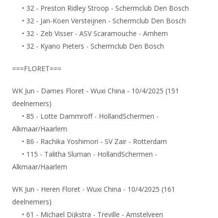
Alle Verenigingen
• 32 - Preston Ridley Stroop - Schermclub Den Bosch
Opleidingen
Nieuws
• 32 - Jan-Koen Versteijnen - Schermclub Den Bosch
Wedstrijdorganisatie
Tuchtzaken
• 32 - Zeb Visser - ASV Scaramouche - Arnhem
Verenigingsondersteuning
Nieuws
Archief
• 32 - Kyano Pieters - Schermclub Den Bosch
Witte Vlekkenplan
Aanvragen van scheidsrechters
===FLORET===
Infotheek
Oprichting Vereniging
Scheidsrechterslijst
Bibliotheek
Overschrijven leden
WK Jun - Dames Floret - Wuxi China - 10/4/2025 (151
Import inschrijvingen uit Nahouw
deelnemers)
ALV
Verwerk wedstrijduitslagen
• 85 - Lotte Dammroff - HollandSchermen -
Touché
Alkmaar/Haarlem
NK organiseren
• 86 - Rachika Yoshimori - SV Zair - Rotterdam
Promotie en logo
• 115 - Talitha Sluman - HollandSchermen -
Alkmaar/Haarlem
Geschiedenis van het schermen
WK Jun - Heren Floret - Wuxi China - 10/4/2025 (161
deelnemers)
• 61 - Michael Dijkstra - Treville - Amstelveen