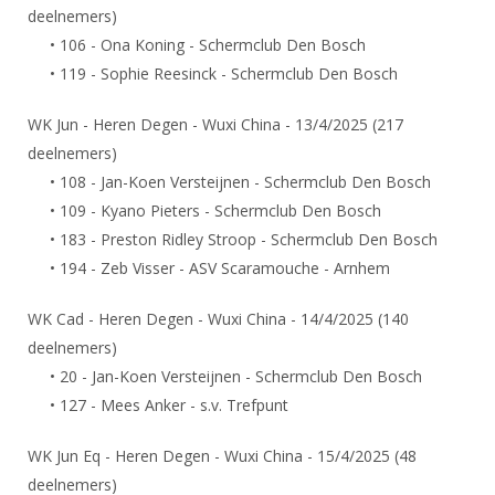
DBT
Nieuws
Website
deelnemers)
Organisatie
NK organiseren
Ranglijsten
Brassardsysteem
• 106 - Ona Koning - Schermclub Den Bosch
FBT
Gebruiksvoorwaarden
Bestuur
Inschrijven
• 119 - Sophie Reesinck - Schermclub Den Bosch
SBT
Handleiding
Voor coaches en leraren
Commissies
Reglementen
WK Jun - Heren Degen - Wuxi China - 13/4/2025 (217
Talentontwikkeling
Historie
Nieuws
Ereleden
Materiaal
deelnemers)
Nationale opleidingen
Leden van Verdiensten
• 108 - Jan-Koen Versteijnen - Schermclub Den Bosch
Atletencommissie
Schermpaspoort
• 109 - Kyano Pieters - Schermclub Den Bosch
Internationale opleidingen
Vacatures
Rolstoelschermen
• 183 - Preston Ridley Stroop - Schermclub Den Bosch
Internationale Titeltoernooien
Opleidingen
• 194 - Zeb Visser - ASV Scaramouche - Arnhem
Bondsbureau
Internationale aanmeldingen
Wedstrijdkalender
Leraar
WK Cad - Heren Degen - Wuxi China - 14/4/2025 (140
Contact
KNAS Keurmerk
deelnemers)
Voor scheidsrechters
Medewerkers
NK's
• 20 - Jan-Koen Versteijnen - Schermclub Den Bosch
Nieuws
Samenwerking
• 127 - Mees Anker - s.v. Trefpunt
JPT
Scheidsrechterslijst
Formulieren
JEC
WK Jun Eq - Heren Degen - Wuxi China - 15/4/2025 (48
Scheidsrechter Documentatie
deelnemers)
Veteranenwedstrijden