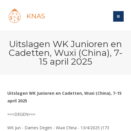
KNAS
Site
Uitslagen WK Junioren en
Bond
Login
Cadetten, Wuxi (China), 7-
Schermen
Bond
15 april 2025
Recent posts
Beleid
Topsport
Books
Breedtesport
Lidmaatschap
Polls
Introductie
Informatie
Wat is topsport
Tarieven
Forums
Recreatiesport
Uitslagen WK Junioren en Cadetten, Wuxi (China), 7-15
Nieuws
Forums
Voor de jeugd
Reglementen
april 2025
Maandelijks archief
Veteranen
NK's
Spreekbeurtpakket
Ledencijfers
Zoek Vereniging
Forums
Lichtzwaardschermen
===DEGEN===
Evenement
Ouders en vereniging
Sponsors en Partners
Oranje
Schermforum
Contact
WK Jun - Dames Degen - Wuxi China - 13/4/2025 (173
Wedstrijdsport
Jeugdkampen