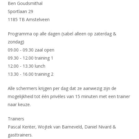
DBT
Nieuws
Website
Ben Goudsmithal
Organisatie
NK organiseren
Ranglijsten
Brassardsysteem
Sportlaan 29
FBT
Gebruiksvoorwaarden
Bestuur
1185 TB Amstelveen
Inschrijven
SBT
Handleiding
Voor coaches en leraren
Commissies
Reglementen
Programma op alle dagen (sabel alleen op zaterdag &
Talentontwikkeling
Historie
Nieuws
Ereleden
zondag)
Materiaal
Nationale opleidingen
09.00 - 09.30 zaal open
Leden van Verdiensten
Atletencommissie
Schermpaspoort
09.30 - 12.00 training 1
Internationale opleidingen
Vacatures
Rolstoelschermen
12.00 - 13.30 lunch
Internationale Titeltoernooien
Opleidingen
13.30 - 16.00 training 2
Bondsbureau
Internationale aanmeldingen
Wedstrijdkalender
Leraar
Alle schermers krijgen per dag dat ze aanwezig zijn de
Contact
KNAS Keurmerk
mogelijkheid tot één privéles van 15 minuten met een trainer
Voor scheidsrechters
Medewerkers
naar keuze.
NK's
Nieuws
Samenwerking
JPT
Trainers
Scheidsrechterslijst
Formulieren
Pascal Kenter, Wojtek van Barneveld, Daniel Nivard &
JEC
Scheidsrechter Documentatie
gasttrainers.
Veteranenwedstrijden