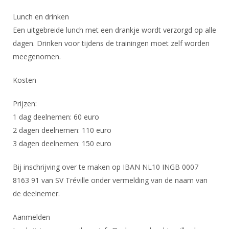
Alle Verenigingen
Opleidingen
Lunch en drinken
Nieuws
Wedstrijdorganisatie
Tuchtzaken
Een uitgebreide lunch met een drankje wordt verzorgd op alle
Verenigingsondersteuning
dagen. Drinken voor tijdens de trainingen moet zelf worden
Nieuws
Archief
meegenomen.
Witte Vlekkenplan
Aanvragen van scheidsrechters
Infotheek
Oprichting Vereniging
Kosten
Scheidsrechterslijst
Bibliotheek
Overschrijven leden
Import inschrijvingen uit Nahouw
Prijzen:
ALV
1 dag deelnemen: 60 euro
Verwerk wedstrijduitslagen
Touché
2 dagen deelnemen: 110 euro
NK organiseren
3 dagen deelnemen: 150 euro
Promotie en logo
Bij inschrijving over te maken op IBAN NL10 INGB 0007
8163 91 van SV Tréville onder vermelding van de naam van
Geschiedenis van het schermen
de deelnemer.
Aanmelden