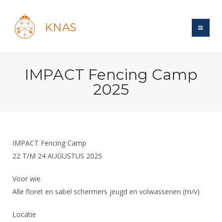
KNAS
Site
IMPACT Fencing Camp
Bond
Login
2025
Schermen
Bond
Recent posts
Beleid
Topsport
Books
Breedtesport
Lidmaatschap
Polls
Introductie
Informatie
IMPACT Fencing Camp
Wat is topsport
Tarieven
Forums
22 T/M 24 AUGUSTUS 2025
Recreatiesport
Nieuws
Forums
Voor de jeugd
Reglementen
Maandelijks archief
Veteranen
Voor wie
NK's
Spreekbeurtpakket
Ledencijfers
Zoek Vereniging
Forums
Alle floret en sabel schermers jeugd en volwassenen (m/v)
Lichtzwaardschermen
Evenement
Ouders en vereniging
Sponsors en Partners
Oranje
Schermforum
Contact
Locatie
Wedstrijdsport
Jeugdkampen