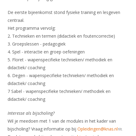
DBT
Nieuws
Website
Organisatie
NK organiseren
Ranglijsten
Brassardsysteem
De eerste bijeenkomst stond fysieke training en lesgeven
FBT
Gebruiksvoorwaarden
Bestuur
Inschrijven
centraal.
SBT
Handleiding
Voor coaches en leraren
Commissies
Het programma vervolg:
Reglementen
Talentontwikkeling
Historie
2. Technieken en termen (didactiek en foutencorrectie)
Nieuws
Ereleden
Materiaal
3. Groepslessen - pedagogiek
Nationale opleidingen
Leden van Verdiensten
Atletencommissie
4. Spel - interactie en groep oefeningen
Schermpaspoort
Internationale opleidingen
5. Floret - wapenspecifieke technieken/ methodiek en
Vacatures
Rolstoelschermen
didactiek/ coaching
Internationale Titeltoernooien
Opleidingen
6. Degen - wapenspecifieke technieken/ methodiek en
Bondsbureau
Internationale aanmeldingen
Wedstrijdkalender
Leraar
didactiek/ coaching
Contact
7 Sabel - wapenspecifieke technieken/ methodiek en
KNAS Keurmerk
Voor scheidsrechters
Medewerkers
didactiek/ coaching
NK's
Nieuws
Samenwerking
Interesse als bijscholing?
JPT
Scheidsrechterslijst
Formulieren
Wil je meedoen met 1 van de modules in het kader van
JEC
bijscholing? Vraag informatie op bij
Opleidingen@knas.nl
(link
.
Scheidsrechter Documentatie
Veteranenwedstrijden