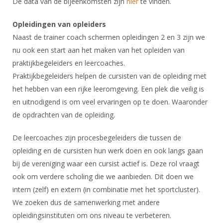
De data van de bijeenkomsten zijn
hier
te vinden.
sends e-
Alle Verenigingen
Opleidingen
mail)
Nieuws
Opleidingen van opleiders
Wedstrijdorganisatie
Tuchtzaken
Naast de trainer coach schermen opleidingen 2 en 3 zijn we
Verenigingsondersteuning
Nieuws
Archief
nu ook een start aan het maken van het opleiden van
Witte Vlekkenplan
Aanvragen van scheidsrechters
praktijkbegeleiders en leercoaches.
Infotheek
Oprichting Vereniging
Praktijkbegeleiders helpen de cursisten van de opleiding met
Scheidsrechterslijst
het hebben van een rijke leeromgeving. Een plek die veilig is
Bibliotheek
Overschrijven leden
Import inschrijvingen uit Nahouw
en uitnodigend is om veel ervaringen op te doen. Waaronder
ALV
de opdrachten van de opleiding.
Verwerk wedstrijduitslagen
Touché
NK organiseren
De leercoaches zijn procesbegeleiders die tussen de
opleiding en de cursisten hun werk doen en ook langs gaan
Promotie en logo
bij de vereniging waar een cursist actief is. Deze rol vraagt
ook om verdere scholing die we aanbieden. Dit doen we
Geschiedenis van het schermen
intern (zelf) en extern (in combinatie met het sportcluster).
We zoeken dus de samenwerking met andere
opleidingsinstituten om ons niveau te verbeteren.