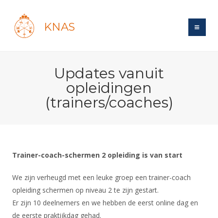
KNAS
Site
Updates vanuit
Bond
Login
opleidingen
Schermen
Bond
(trainers/coaches)
Recent posts
Beleid
Topsport
Books
Breedtesport
Lidmaatschap
Polls
Introductie
Informatie
Wat is topsport
Tarieven
Forums
Recreatiesport
Trainer-coach-schermen 2 opleiding is van start
Nieuws
Forums
Voor de jeugd
Reglementen
Maandelijks archief
Veteranen
NK's
We zijn verheugd met een leuke groep een trainer-coach
Spreekbeurtpakket
Ledencijfers
Zoek Vereniging
Forums
Lichtzwaardschermen
opleiding schermen op niveau 2 te zijn gestart.
Evenement
Ouders en vereniging
Sponsors en Partners
Er zijn 10 deelnemers en we hebben de eerst online dag en
Oranje
Schermforum
Contact
Wedstrijdsport
de eerste praktijkdag gehad.
Jeugdkampen