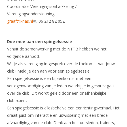
Alle Verenigingen
Opleidingen
Coördinator Verenigingsontwikkeling /
Nieuws
Verenigingsondersteuning
Wedstrijdorganisatie
Tuchtzaken
graaf@knas.nl
(link sends e-mail)
, 06 212 82 052
Verenigingsondersteuning
Nieuws
Archief
Witte Vlekkenplan
Aanvragen van scheidsrechters
Infotheek
Doe mee aan een spiegelsessie
Oprichting Vereniging
Scheidsrechterslijst
Vanuit de samenwerking met de NTTB hebben we het
Bibliotheek
Overschrijven leden
Import inschrijvingen uit Nahouw
volgende aanbod.
ALV
Wil je als vereniging in gesprek over de toekomst van jouw
Verwerk wedstrijduitslagen
club? Meld je dan aan voor een spiegelsessie!
Touché
NK organiseren
Een spiegelsessie is een bijeenkomst met een
vertegenwoordiging van je leden waarbij je in gesprek gaat
Promotie en logo
over de club. Dit wordt geleid door een onafhankelijke
clubexpert.
Geschiedenis van het schermen
Een spiegelsessie is allesbehalve een eenrichtingsverhaal. Het
draait juist om interactie en uitwisseling met een brede
afvaardiging van de club. Denk aan bestuursleden, trainers,