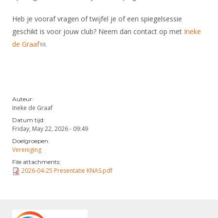
Heb je vooraf vragen of twijfel je of een spiegelsessie
geschikt is voor jouw club? Neem dan contact op met
Ineke
de Graaf
(link sends e-mail)
.
Auteur:
Ineke de Graaf
Datum tijd:
Friday, May 22, 2026 - 09:49
Doelgroepen:
Vereniging
File attachments:
2026-04-25 Presentatie KNAS.pdf