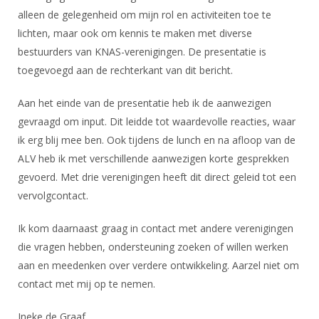
DBT
Nieuws
Website
Organisatie
alleen de gelegenheid om mijn rol en activiteiten toe te
NK organiseren
Ranglijsten
Brassardsysteem
FBT
Gebruiksvoorwaarden
lichten, maar ook om kennis te maken met diverse
Bestuur
Inschrijven
bestuurders van KNAS-verenigingen. De presentatie is
SBT
Handleiding
Voor coaches en leraren
Commissies
toegevoegd aan de rechterkant van dit bericht.
Reglementen
Talentontwikkeling
Historie
Nieuws
Ereleden
Materiaal
Aan het einde van de presentatie heb ik de aanwezigen
Nationale opleidingen
Leden van Verdiensten
Atletencommissie
gevraagd om input. Dit leidde tot waardevolle reacties, waar
Schermpaspoort
Internationale opleidingen
ik erg blij mee ben. Ook tijdens de lunch en na afloop van de
Vacatures
Rolstoelschermen
ALV heb ik met verschillende aanwezigen korte gesprekken
Internationale Titeltoernooien
Opleidingen
gevoerd. Met drie verenigingen heeft dit direct geleid tot een
Bondsbureau
Internationale aanmeldingen
Wedstrijdkalender
Leraar
vervolgcontact.
Contact
KNAS Keurmerk
Ik kom daarnaast graag in contact met andere verenigingen
Voor scheidsrechters
Medewerkers
NK's
die vragen hebben, ondersteuning zoeken of willen werken
Nieuws
Samenwerking
aan en meedenken over verdere ontwikkeling. Aarzel niet om
JPT
Scheidsrechterslijst
Formulieren
contact met mij op te nemen.
JEC
Scheidsrechter Documentatie
Ineke de Graaf
Veteranenwedstrijden