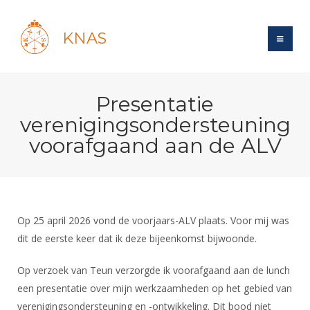
KNAS
Site
Presentatie
Bond
Login
verenigingsondersteuning
Schermen
Bond
voorafgaand aan de ALV
Recent posts
Beleid
Topsport
Books
Breedtesport
Lidmaatschap
Polls
Introductie
Informatie
Wat is topsport
Tarieven
Forums
Recreatiesport
Op 25 april 2026 vond de voorjaars-ALV plaats. Voor mij was
Nieuws
Forums
Voor de jeugd
Reglementen
dit de eerste keer dat ik deze bijeenkomst bijwoonde.
Maandelijks archief
Veteranen
NK's
Spreekbeurtpakket
Ledencijfers
Zoek Vereniging
Forums
Lichtzwaardschermen
Op verzoek van Teun verzorgde ik voorafgaand aan de lunch
Evenement
Ouders en vereniging
Sponsors en Partners
een presentatie over mijn werkzaamheden op het gebied van
Oranje
Schermforum
Contact
Wedstrijdsport
verenigingsondersteuning en -ontwikkeling. Dit bood niet
Jeugdkampen