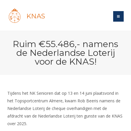
KNAS
Site
Ruim €55.486,- namens
Bond
Login
de Nederlandse Loterij
Schermen
Bond
voor de KNAS!
Recent posts
Beleid
Topsport
Books
Breedtesport
Lidmaatschap
Polls
Introductie
Informatie
Wat is topsport
Tarieven
Forums
Recreatiesport
Tijdens het NK Senioren dat op 13 en 14 juni plaatsvond in
Nieuws
Forums
Voor de jeugd
Reglementen
het Topsportcentrum Almere, kwam Rob Beeris namens de
Maandelijks archief
Veteranen
NK's
Nederlandse Loterij de cheque overhandigen met de
Spreekbeurtpakket
Ledencijfers
Zoek Vereniging
Forums
Lichtzwaardschermen
afdracht van de Nederlandse Loterij ten gunste van de KNAS
Evenement
Ouders en vereniging
Sponsors en Partners
Oranje
Schermforum
over 2025.
Contact
Wedstrijdsport
Jeugdkampen