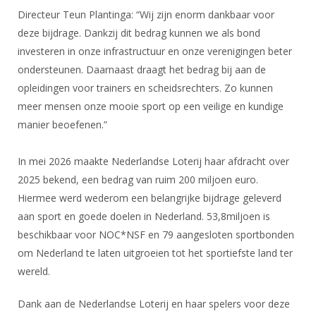
DBT
Nieuws
Website
Organisatie
Directeur Teun Plantinga: “Wij zijn enorm dankbaar voor
NK organiseren
Ranglijsten
Brassardsysteem
FBT
Gebruiksvoorwaarden
deze bijdrage. Dankzij dit bedrag kunnen we als bond
Bestuur
Inschrijven
investeren in onze infrastructuur en onze verenigingen beter
SBT
Handleiding
Voor coaches en leraren
Commissies
ondersteunen. Daarnaast draagt het bedrag bij aan de
Reglementen
Talentontwikkeling
Historie
Nieuws
opleidingen voor trainers en scheidsrechters. Zo kunnen
Ereleden
Materiaal
meer mensen onze mooie sport op een veilige en kundige
Nationale opleidingen
Leden van Verdiensten
Atletencommissie
Schermpaspoort
manier beoefenen.”
Internationale opleidingen
Vacatures
Rolstoelschermen
Internationale Titeltoernooien
In mei 2026 maakte Nederlandse Loterij haar afdracht over
Opleidingen
Bondsbureau
2025 bekend, een bedrag van ruim 200 miljoen euro.
Internationale aanmeldingen
Wedstrijdkalender
Leraar
Hiermee werd wederom een belangrijke bijdrage geleverd
Contact
KNAS Keurmerk
aan sport en goede doelen in Nederland. 53,8miljoen is
Voor scheidsrechters
Medewerkers
beschikbaar voor NOC*NSF en 79 aangesloten sportbonden
NK's
om Nederland te laten uitgroeien tot het sportiefste land ter
Nieuws
Samenwerking
JPT
wereld.
Scheidsrechterslijst
Formulieren
JEC
Dank aan de Nederlandse Loterij en haar spelers voor deze
Scheidsrechter Documentatie
Veteranenwedstrijden