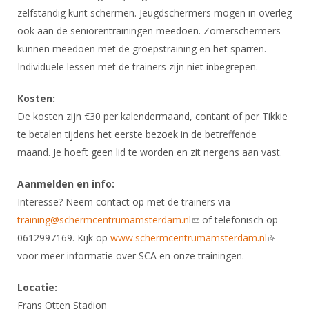
Alle Verenigingen
zelfstandig kunt schermen. Jeugdschermers mogen in overleg
Opleidingen
Nieuws
ook aan de seniorentrainingen meedoen. Zomerschermers
Wedstrijdorganisatie
Tuchtzaken
kunnen meedoen met de groepstraining en het sparren.
Verenigingsondersteuning
Nieuws
Archief
Individuele lessen met de trainers zijn niet inbegrepen.
Witte Vlekkenplan
Aanvragen van scheidsrechters
Kosten:
Infotheek
Oprichting Vereniging
Scheidsrechterslijst
De kosten zijn €30 per kalendermaand, contant of per Tikkie
Bibliotheek
Overschrijven leden
te betalen tijdens het eerste bezoek in de betreffende
Import inschrijvingen uit Nahouw
ALV
maand. Je hoeft geen lid te worden en zit nergens aan vast.
Verwerk wedstrijduitslagen
Touché
Aanmelden en info:
NK organiseren
Interesse? Neem contact op met de trainers via
Promotie en logo
training@schermcentrumamsterdam.nl
(link sends e-mail)
of telefonisch op
0612997169. Kijk op
www.schermcentrumamsterdam.nl
(link is
Geschiedenis van het schermen
voor meer informatie over SCA en onze trainingen.
external)
Locatie:
Frans Otten Stadion