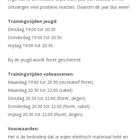
DBT
Nieuws
Website
Organisatie
ontvangen veel positieve reacties. Daarom dit jaar dus weer!
NK organiseren
Ranglijsten
Brassardsysteem
FBT
Gebruiksvoorwaarden
Bestuur
Inschrijven
Trainingstijden jeugd:
SBT
Handleiding
Voor coaches en leraren
Commissies
Dinsdag 19:00 tot 20:30
Reglementen
Talentontwikkeling
Historie
Donderdag 19:00 tot 20:30
Nieuws
Ereleden
Materiaal
Vrijdag 19:00 tot 20:30
Nationale opleidingen
Leden van Verdiensten
Atletencommissie
Schermpaspoort
Bij de jeugd wordt floret geschermd.
Internationale opleidingen
Vacatures
Rolstoelschermen
Internationale Titeltoernooien
Opleidingen
Trainingstijden volwassenen:
Bondsbureau
Internationale aanmeldingen
Maandag 19:00 tot 20:30 (recreatief floret)
Wedstrijdkalender
Leraar
Contact
Maandag 20:30 tot 22:00 (sabel)
KNAS Keurmerk
Dinsdag 20:30 tot 22:00 (floret, degen)
Voor scheidsrechters
Medewerkers
NK's
Donderdag 20:30 tot 22:00 (floret, sabel)
Nieuws
Samenwerking
Vrijdag 20:30 tot 22:00 (floret, degen)
JPT
Scheidsrechterslijst
Formulieren
JEC
Voorwaarden:
Scheidsrechter Documentatie
Het is de bedoeling dat je eigen elektrisch materiaal hebt en
Veteranenwedstrijden