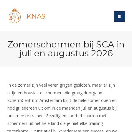
KNAS
Site
Zomerschermen bij SCA in
Bond
Login
juli en augustus 2026
Schermen
Bond
Recent posts
Beleid
Topsport
Books
Breedtesport
Lidmaatschap
Polls
Introductie
Informatie
In de zomer zijn veel verenigingen gesloten, maar er zijn
Wat is topsport
Tarieven
Forums
altijd enthousiaste schermers die graag doorgaan.
Recreatiesport
Nieuws
Forums
Voor de jeugd
Reglementen
SchermCentrum Amsterdam blijft de hele zomer open en
Maandelijks archief
Veteranen
NK's
nodigt iedereen uit om in de maanden juli en augustus bij
Spreekbeurtpakket
Ledencijfers
Zoek Vereniging
Forums
Lichtzwaardschermen
ons mee te trainen. Gezellig en sportief sparren met
Evenement
Ouders en vereniging
Sponsors en Partners
Oranje
schermers uit het hele land die je niet elke training
Schermforum
Contact
Wedstrijdsport
tegenkomt. Dit initiatief blijkt ieder jaar een succes, en we
Jeugdkampen