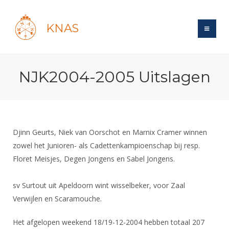
KNAS
Site
NJK2004-2005 Uitslagen
Bond
Login
Schermen
Bond
Recent posts
Beleid
Topsport
Books
Breedtesport
Djinn Geurts, Niek van Oorschot en Marnix Cramer winnen
Lidmaatschap
Polls
Introductie
zowel het Junioren- als Cadettenkampioenschap bij resp.
Informatie
Wat is topsport
Tarieven
Floret Meisjes, Degen Jongens en Sabel Jongens.
Forums
Recreatiesport
Nieuws
Forums
Voor de jeugd
Reglementen
Maandelijks archief
Veteranen
NK's
sv Surtout uit Apeldoorn wint wisselbeker, voor Zaal
Spreekbeurtpakket
Ledencijfers
Zoek Vereniging
Forums
Lichtzwaardschermen
Verwijlen en Scaramouche.
Evenement
Ouders en vereniging
Sponsors en Partners
Oranje
Schermforum
Contact
Het afgelopen weekend 18/19-12-2004 hebben totaal 207
Wedstrijdsport
Jeugdkampen