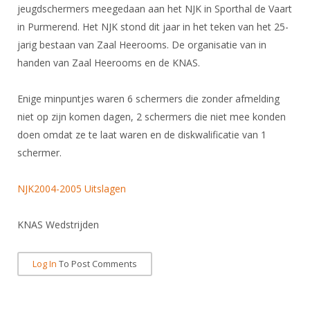
DBT
Nieuws
Website
jeugdschermers meegedaan aan het NJK in Sporthal de Vaart
Organisatie
NK organiseren
Ranglijsten
Brassardsysteem
in Purmerend. Het NJK stond dit jaar in het teken van het 25-
FBT
Gebruiksvoorwaarden
Bestuur
jarig bestaan van Zaal Heerooms. De organisatie van in
Inschrijven
SBT
Handleiding
Voor coaches en leraren
handen van Zaal Heerooms en de KNAS.
Commissies
Reglementen
Talentontwikkeling
Historie
Nieuws
Ereleden
Materiaal
Enige minpuntjes waren 6 schermers die zonder afmelding
Nationale opleidingen
Leden van Verdiensten
Atletencommissie
niet op zijn komen dagen, 2 schermers die niet mee konden
Schermpaspoort
doen omdat ze te laat waren en de diskwalificatie van 1
Internationale opleidingen
Vacatures
Rolstoelschermen
schermer.
Internationale Titeltoernooien
Opleidingen
Bondsbureau
Internationale aanmeldingen
Wedstrijdkalender
Leraar
NJK2004-2005 Uitslagen
Contact
KNAS Keurmerk
Voor scheidsrechters
KNAS Wedstrijden
Medewerkers
NK's
Nieuws
Samenwerking
JPT
Log In
To Post Comments
Scheidsrechterslijst
Formulieren
JEC
Scheidsrechter Documentatie
Veteranenwedstrijden