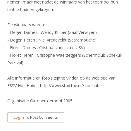
Alle Verenigingen
nemen, maar niet nadat de winnaars van het toernooi hun
Opleidingen
trofee hadden gekregen.
Nieuws
Wedstrijdorganisatie
Tuchtzaken
Verenigingsondersteuning
De winnaars waren:
Nieuws
Archief
- Degen Dames : Wendy Kuiper (Zaal Verwijlen)
Witte Vlekkenplan
Aanvragen van scheidsrechters
- Degen Heren : Niel Vredeveldt (Scaramouche)
Infotheek
Oprichting Vereniging
Scheidsrechterslijst
- Floret Dames : Cristina Ivanescu (LUSV)
Bibliotheek
Overschrijven leden
- Floret Heren : Cristophe Waerzeggers (Schermclub Schekul-
Import inschrijvingen uit Nahouw
Parcival)
ALV
Verwerk wedstrijduitslagen
Touché
Alle informatie en foto’s zijn te vinden op de web site van
NK organiseren
ESSV Hoc Habet: http://www.stud.tue.nl/~hochabet
Promotie en logo
Organisatie Oktobertoernooi 2005
Geschiedenis van het schermen
Log In
To Post Comments