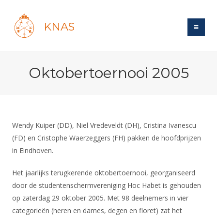
KNAS
Site
Oktobertoernooi 2005
Bond
Login
Schermen
Bond
Recent posts
Beleid
Topsport
Books
Breedtesport
Wendy Kuiper (DD), Niel Vredeveldt (DH), Cristina Ivanescu
Lidmaatschap
Polls
Introductie
(FD) en Cristophe Waerzeggers (FH) pakken de hoofdprijzen
Informatie
Wat is topsport
Tarieven
in Eindhoven.
Forums
Recreatiesport
Nieuws
Forums
Voor de jeugd
Reglementen
Maandelijks archief
Veteranen
Het jaarlijks terugkerende oktobertoernooi, georganiseerd
NK's
Spreekbeurtpakket
Ledencijfers
Zoek Vereniging
door de studentenschermvereniging Hoc Habet is gehouden
Forums
Lichtzwaardschermen
Evenement
op zaterdag 29 oktober 2005. Met 98 deelnemers in vier
Ouders en vereniging
Sponsors en Partners
Oranje
Schermforum
Contact
categorieën (heren en dames, degen en floret) zat het
Wedstrijdsport
Jeugdkampen