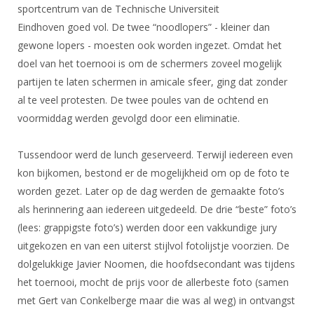
DBT
Nieuws
Website
sportcentrum van de Technische Universiteit
Organisatie
NK organiseren
Ranglijsten
Brassardsysteem
Eindhoven goed vol. De twee “noodlopers” - kleiner dan
FBT
Gebruiksvoorwaarden
Bestuur
gewone lopers - moesten ook worden ingezet. Omdat het
Inschrijven
SBT
Handleiding
Voor coaches en leraren
doel van het toernooi is om de schermers zoveel mogelijk
Commissies
Reglementen
Talentontwikkeling
partijen te laten schermen in amicale sfeer, ging dat zonder
Historie
Nieuws
Ereleden
Materiaal
al te veel protesten. De twee poules van de ochtend en
Nationale opleidingen
Leden van Verdiensten
Atletencommissie
voormiddag werden gevolgd door een eliminatie.
Schermpaspoort
Internationale opleidingen
Vacatures
Rolstoelschermen
Tussendoor werd de lunch geserveerd. Terwijl iedereen even
Internationale Titeltoernooien
Opleidingen
kon bijkomen, bestond er de mogelijkheid om op de foto te
Bondsbureau
Internationale aanmeldingen
Wedstrijdkalender
Leraar
worden gezet. Later op de dag werden de gemaakte foto’s
Contact
als herinnering aan iedereen uitgedeeld. De drie “beste” foto’s
KNAS Keurmerk
Voor scheidsrechters
(lees: grappigste foto’s) werden door een vakkundige jury
Medewerkers
NK's
uitgekozen en van een uiterst stijlvol fotolijstje voorzien. De
Nieuws
Samenwerking
JPT
dolgelukkige Javier Noomen, die hoofdsecondant was tijdens
Scheidsrechterslijst
Formulieren
het toernooi, mocht de prijs voor de allerbeste foto (samen
JEC
met Gert van Conkelberge maar die was al weg) in ontvangst
Scheidsrechter Documentatie
Veteranenwedstrijden