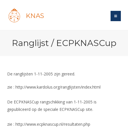
KNAS
Site
Ranglijst / ECPKNASCup
Bond
Login
Schermen
Bond
Recent posts
Beleid
Topsport
Books
Breedtesport
De ranglijsten 1-11-2005 zijn gereed.
Lidmaatschap
Polls
Introductie
Informatie
Wat is topsport
Tarieven
zie : http://www.kardolus.org/ranglijsten/index.html
Forums
Recreatiesport
Nieuws
Forums
Voor de jeugd
Reglementen
Maandelijks archief
Veteranen
De ECPKNASCup rangschikking van 1-11-2005 is
NK's
Spreekbeurtpakket
Ledencijfers
Zoek Vereniging
gepubliceerd op de speciale ECPKNASCup site.
Forums
Lichtzwaardschermen
Evenement
Ouders en vereniging
Sponsors en Partners
Oranje
Schermforum
Contact
zie : http://www.ecpknascup.nl/resultaten.php
Wedstrijdsport
Jeugdkampen