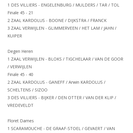
DBT
Nieuws
Website
1 DES VILLIERS - ENGELENBURG / MULDERS / TAR / TOL
Organisatie
NK organiseren
Ranglijsten
Brassardsysteem
FBT
Finale 45 - 21
Gebruiksvoorwaarden
Bestuur
Inschrijven
2 ZAAL KARDOLUS - BOONE / DIJKSTRA / FRANCK
SBT
Handleiding
Voor coaches en leraren
Commissies
3 ZAAL VERWIJLEN - GLIMMERVEEN / HET LAM / JAHN /
Reglementen
Talentontwikkeling
Historie
KUIPER
Nieuws
Ereleden
Materiaal
Nationale opleidingen
Leden van Verdiensten
Atletencommissie
Degen Heren
Schermpaspoort
Internationale opleidingen
1 ZAAL VERWIJLEN - BLOKS / TIGCHELAAR / VAN DE GOOR
Vacatures
Rolstoelschermen
Internationale Titeltoernooien
/ VERWIJLEN
Opleidingen
Finale 45 - 40
Bondsbureau
Internationale aanmeldingen
Wedstrijdkalender
Leraar
2 ZAAL KARDOLUS - GANEFF / Arwin KARDOLUS /
Contact
KNAS Keurmerk
SCHELTENS / SIZOO
Voor scheidsrechters
Medewerkers
3 DES VILLIERS - BIJKER / DEN OTTER / VAN DER KLIP /
NK's
VREDEVELDT
Nieuws
Samenwerking
JPT
Scheidsrechterslijst
Formulieren
Floret Dames
JEC
Scheidsrechter Documentatie
1 SCARAMOUCHE - DE GRAAF-STOEL / GEVAERT / VAN
Veteranenwedstrijden