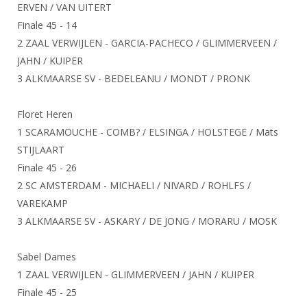
Alle Verenigingen
ERVEN / VAN UITERT
Opleidingen
Finale 45 - 14
Nieuws
Wedstrijdorganisatie
Tuchtzaken
2 ZAAL VERWIJLEN - GARCIA-PACHECO / GLIMMERVEEN /
Verenigingsondersteuning
Nieuws
JAHN / KUIPER
Archief
Witte Vlekkenplan
3 ALKMAARSE SV - BEDELEANU / MONDT / PRONK
Aanvragen van scheidsrechters
Infotheek
Oprichting Vereniging
Scheidsrechterslijst
Floret Heren
Bibliotheek
Overschrijven leden
1 SCARAMOUCHE - COMB? / ELSINGA / HOLSTEGE / Mats
Import inschrijvingen uit Nahouw
ALV
STIJLAART
Verwerk wedstrijduitslagen
Finale 45 - 26
Touché
NK organiseren
2 SC AMSTERDAM - MICHAELI / NIVARD / ROHLFS /
VAREKAMP
Promotie en logo
3 ALKMAARSE SV - ASKARY / DE JONG / MORARU / MOSK
Geschiedenis van het schermen
Sabel Dames
1 ZAAL VERWIJLEN - GLIMMERVEEN / JAHN / KUIPER
Finale 45 - 25