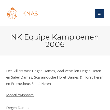
KNAS
Site
NK Equipe Kampioenen
Bond
Login
2006
Schermen
Bond
Recent posts
Beleid
Topsport
Books
Breedtesport
Lidmaatschap
Polls
Introductie
Informatie
Des Villiers wint Degen Dames, Zaal Verwijlen Degen Heren
Wat is topsport
Tarieven
Forums
en Sabel Dames, Scaramouche Floret Dames & Floret Heren
Recreatiesport
Nieuws
Forums
Voor de jeugd
Reglementen
en Prometheus Sabel Heren.
Maandelijks archief
Veteranen
NK's
Spreekbeurtpakket
Ledencijfers
Zoek Vereniging
Forums
Medaillewinnaars
Lichtzwaardschermen
Evenement
Ouders en vereniging
Sponsors en Partners
Oranje
Schermforum
Contact
Degen Dames
Wedstrijdsport
Jeugdkampen