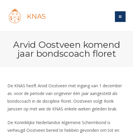
KNAS
Site
Arvid Oostveen komend
Bond
Login
jaar bondscoach floret
Schermen
Bond
Recent posts
Beleid
Topsport
Books
Breedtesport
Lidmaatschap
Polls
Introductie
Informatie
De KNAS heeft Arvid Oostveen met ingang van 1 december
Wat is topsport
Tarieven
Forums
as. voor de periode van ongeveer één jaar aangesteld als
Recreatiesport
Nieuws
Forums
Voor de jeugd
Reglementen
bondscoach in de discipline floret. Oostveen volgt Rorik
Maandelijks archief
Veteranen
NK's
Janssen op met wie de KNAS enkele weken geleden brak.
Spreekbeurtpakket
Ledencijfers
Zoek Vereniging
Forums
Lichtzwaardschermen
Evenement
Ouders en vereniging
Sponsors en Partners
De Koninklijke Nederlandse Algemene Schermbond is
Oranje
Schermforum
Contact
verheugd Oostveen bereid te hebben gevonden om tot en
Wedstrijdsport
Jeugdkampen