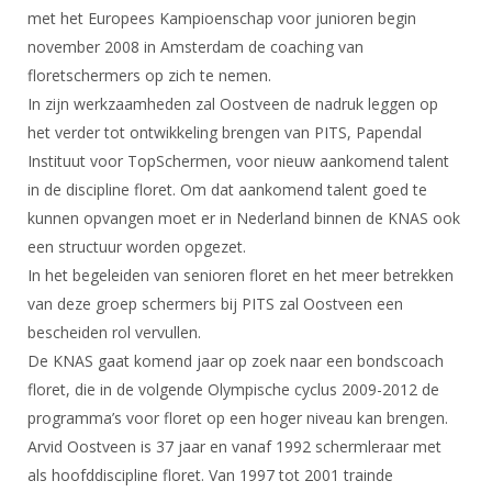
DBT
Nieuws
Website
met het Europees Kampioenschap voor junioren begin
Organisatie
NK organiseren
Ranglijsten
Brassardsysteem
FBT
november 2008 in Amsterdam de coaching van
Gebruiksvoorwaarden
Bestuur
Inschrijven
floretschermers op zich te nemen.
SBT
Handleiding
Voor coaches en leraren
Commissies
In zijn werkzaamheden zal Oostveen de nadruk leggen op
Reglementen
Talentontwikkeling
Historie
het verder tot ontwikkeling brengen van PITS, Papendal
Nieuws
Ereleden
Materiaal
Instituut voor TopSchermen, voor nieuw aankomend talent
Nationale opleidingen
Leden van Verdiensten
Atletencommissie
in de discipline floret. Om dat aankomend talent goed te
Schermpaspoort
Internationale opleidingen
kunnen opvangen moet er in Nederland binnen de KNAS ook
Vacatures
Rolstoelschermen
Internationale Titeltoernooien
een structuur worden opgezet.
Opleidingen
In het begeleiden van senioren floret en het meer betrekken
Bondsbureau
Internationale aanmeldingen
Wedstrijdkalender
Leraar
van deze groep schermers bij PITS zal Oostveen een
Contact
KNAS Keurmerk
bescheiden rol vervullen.
Voor scheidsrechters
Medewerkers
De KNAS gaat komend jaar op zoek naar een bondscoach
NK's
floret, die in de volgende Olympische cyclus 2009-2012 de
Nieuws
Samenwerking
JPT
programma’s voor floret op een hoger niveau kan brengen.
Scheidsrechterslijst
Formulieren
Arvid Oostveen is 37 jaar en vanaf 1992 schermleraar met
JEC
Scheidsrechter Documentatie
als hoofddiscipline floret. Van 1997 tot 2001 trainde
Veteranenwedstrijden