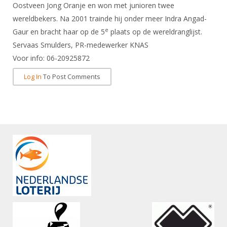
Alle Verenigingen
Oostveen Jong Oranje en won met junioren twee
Opleidingen
wereldbekers. Na 2001 trainde hij onder meer Indra Angad-
Nieuws
Wedstrijdorganisatie
Tuchtzaken
e
Gaur en bracht haar op de 5
plaats op de wereldranglijst.
Verenigingsondersteuning
Nieuws
Servaas Smulders, PR-medewerker KNAS
Archief
Witte Vlekkenplan
Voor info: 06-20925872
Aanvragen van scheidsrechters
Infotheek
Oprichting Vereniging
Log In
To Post Comments
Scheidsrechterslijst
Bibliotheek
Overschrijven leden
Import inschrijvingen uit Nahouw
ALV
Verwerk wedstrijduitslagen
Touché
NK organiseren
Promotie en logo
Geschiedenis van het schermen