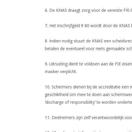
6.
De KNAS draagt zorg voor de vereiste FIE-l
7.
Het inschrijfgeld € 80 wordt door de KNAS 
8.
Indien nodig stuurt de KNAS een scheidsrech
betalen de eventueel voor niets gemaakte sc
9.
Uitrusting dient te voldoen aan de FIE eise
masker verplicht.
10.
Schermers dienen bij de accreditatie een me
geschiktheid om mee te doen aan schermwedstr
‘discharge of responsibility’ te worden ondert
11.
Deelnemers zijn zelf verantwoordelijk voor 