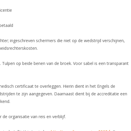
icentie
betaald
ter; ingeschreven schermers die niet op de wedstrijd verschijnen,
heidsrechterskosten.
n. Tulpen op beide benen van de broek. Voor sabel is een transparant
disch certificaat te overleggen. Hierin dient in het Engels de
ijden te zijn aangegeven. Daarnaast dient bij de accreditatie een
ekend.
de organisatie van reis en verblijf.