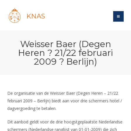
KNAS
Site
Weisser Baer (Degen
Bond
Login
Heren ? 21/22 februari
Schermen
Bond
2009 ? Berlijn)
Recent posts
Beleid
Topsport
Books
Breedtesport
Lidmaatschap
Polls
Introductie
Informatie
Wat is topsport
Tarieven
Forums
Recreatiesport
De organisatie van de Weisser Baer (Degen Heren – 21/22
Nieuws
Forums
Voor de jeugd
Reglementen
februari 2009 – Berlijn) biedt aan voor drie schermers hotel /
Maandelijks archief
Veteranen
NK's
dagvergoeding te betalen.
Spreekbeurtpakket
Ledencijfers
Zoek Vereniging
Forums
Lichtzwaardschermen
Evenement
Ouders en vereniging
Sponsors en Partners
Dit aanbod geldt voor de drie hoogstgeplaatste Nederlandse
Oranje
Schermforum
Contact
Wedstrijdsport
schermers (Nederlandse ranglijst van 01-01-2009) die zich
Jeugdkampen