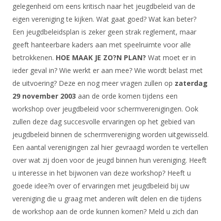
DBT
Nieuws
Website
gelegenheid om eens kritisch naar het jeugdbeleid van de
Organisatie
NK organiseren
Ranglijsten
Brassardsysteem
eigen vereniging te kijken. Wat gaat goed? Wat kan beter?
FBT
Gebruiksvoorwaarden
Bestuur
Een jeugdbeleidsplan is zeker geen strak reglement, maar
Inschrijven
SBT
Handleiding
Voor coaches en leraren
geeft hanteerbare kaders aan met speelruimte voor alle
Commissies
Reglementen
Talentontwikkeling
betrokkenen.
HOE MAAK JE ZO?N PLAN?
Wat moet er in
Historie
Nieuws
Ereleden
Materiaal
ieder geval in? Wie werkt er aan mee? Wie wordt belast met
Nationale opleidingen
Leden van Verdiensten
Atletencommissie
de uitvoering? Deze en nog meer vragen zullen op
zaterdag
Schermpaspoort
29 november 2003
aan de orde komen tijdens een
Internationale opleidingen
Vacatures
Rolstoelschermen
workshop over jeugdbeleid voor schermverenigingen. Ook
Internationale Titeltoernooien
Opleidingen
zullen deze dag succesvolle ervaringen op het gebied van
Bondsbureau
Internationale aanmeldingen
Wedstrijdkalender
Leraar
jeugdbeleid binnen de schermvereniging worden uitgewisseld.
Contact
Een aantal verenigingen zal hier gevraagd worden te vertellen
KNAS Keurmerk
Voor scheidsrechters
over wat zij doen voor de jeugd binnen hun vereniging. Heeft
Medewerkers
NK's
u interesse in het bijwonen van deze workshop? Heeft u
Nieuws
Samenwerking
JPT
goede idee?n over of ervaringen met jeugdbeleid bij uw
Scheidsrechterslijst
Formulieren
vereniging die u graag met anderen wilt delen en die tijdens
JEC
de workshop aan de orde kunnen komen? Meld u zich dan
Scheidsrechter Documentatie
Veteranenwedstrijden