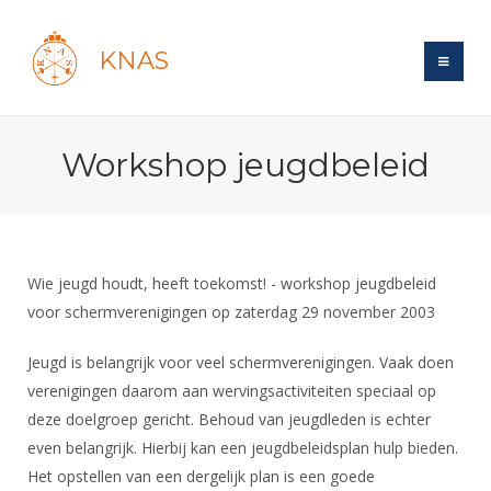
KNAS
Site
Workshop jeugdbeleid
Bond
Login
Schermen
Bond
Recent posts
Beleid
Topsport
Books
Breedtesport
Wie jeugd houdt, heeft toekomst! - workshop jeugdbeleid
Lidmaatschap
Polls
Introductie
voor schermverenigingen op zaterdag 29 november 2003
Informatie
Wat is topsport
Tarieven
Forums
Recreatiesport
Nieuws
Jeugd is belangrijk voor veel schermverenigingen. Vaak doen
Forums
Voor de jeugd
Reglementen
Maandelijks archief
Veteranen
verenigingen daarom aan wervingsactiviteiten speciaal op
NK's
Spreekbeurtpakket
Ledencijfers
Zoek Vereniging
deze doelgroep gericht. Behoud van jeugdleden is echter
Forums
Lichtzwaardschermen
Evenement
even belangrijk. Hierbij kan een jeugdbeleidsplan hulp bieden.
Ouders en vereniging
Sponsors en Partners
Oranje
Schermforum
Contact
Het opstellen van een dergelijk plan is een goede
Wedstrijdsport
Jeugdkampen