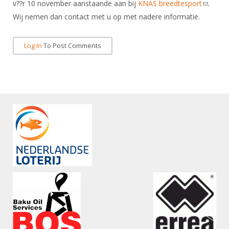
Alle Verenigingen
v??r 10 november aanstaande aan bij
KNAS breedtesport
(link
.
Opleidingen
Wij nemen dan contact met u op met nadere informatie.
sends
Nieuws
Wedstrijdorganisatie
Tuchtzaken
e-mail)
Verenigingsondersteuning
Nieuws
Archief
Log In
To Post Comments
Witte Vlekkenplan
Aanvragen van scheidsrechters
Infotheek
Oprichting Vereniging
Scheidsrechterslijst
Bibliotheek
Overschrijven leden
Import inschrijvingen uit Nahouw
ALV
Verwerk wedstrijduitslagen
Touché
NK organiseren
Promotie en logo
Geschiedenis van het schermen