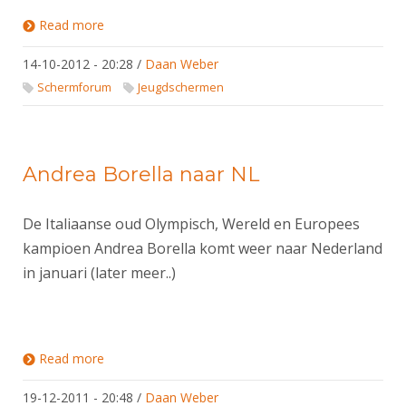
DBT
Nieuws
Website
Organisatie
NK organiseren
Read more
about KNAS stage in Alkmaar
Ranglijsten
Brassardsysteem
FBT
Gebruiksvoorwaarden
Bestuur
Inschrijven
14-10-2012 - 20:28
/
Daan Weber
SBT
Handleiding
Voor coaches en leraren
Commissies
Schermforum
Jeugdschermen
Reglementen
Talentontwikkeling
Historie
Nieuws
Ereleden
Materiaal
Nationale opleidingen
Leden van Verdiensten
Atletencommissie
Schermpaspoort
Andrea Borella naar NL
Internationale opleidingen
Vacatures
Rolstoelschermen
Internationale Titeltoernooien
Opleidingen
De Italiaanse oud Olympisch, Wereld en Europees
Bondsbureau
Internationale aanmeldingen
Wedstrijdkalender
Leraar
kampioen Andrea Borella komt weer naar Nederland
Contact
in januari (later meer..)
KNAS Keurmerk
Voor scheidsrechters
Medewerkers
NK's
Nieuws
Samenwerking
JPT
Scheidsrechterslijst
Read more
about Andrea Borella naar NL
Formulieren
JEC
Scheidsrechter Documentatie
19-12-2011 - 20:48
/
Daan Weber
Veteranenwedstrijden