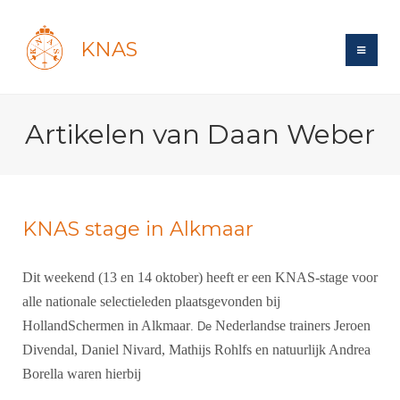
KNAS
Site
Artikelen van Daan Weber
Bond
Login
Schermen
Bond
Recent posts
Beleid
Topsport
Books
Breedtesport
KNAS stage in Alkmaar
Lidmaatschap
Polls
Introductie
Informatie
Wat is topsport
Tarieven
Dit weekend (13 en 14 oktober) heeft er een KNAS-stage voor
Forums
Recreatiesport
Nieuws
Forums
Voor de jeugd
alle nationale selectieleden plaatsgevonden bij
Reglementen
Maandelijks archief
Veteranen
NK's
HollandSchermen in Alkmaar
Nederlandse trainers Jeroen
. De
Spreekbeurtpakket
Ledencijfers
Zoek Vereniging
Forums
Lichtzwaardschermen
Divendal, Daniel Nivard, Mathijs Rohlfs en natuurlijk Andrea
Evenement
Ouders en vereniging
Sponsors en Partners
Oranje
Borella waren hierbij
Schermforum
Contact
Wedstrijdsport
Jeugdkampen