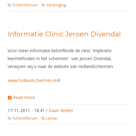
Alle Verenigingen
Schermforum
Vereniging
Opleidingen
Nieuws
Wedstrijdorganisatie
Tuchtzaken
Verenigingsondersteuning
Nieuws
Archief
Informatie Clinic Jeroen Divendal
Witte Vlekkenplan
Aanvragen van scheidsrechters
Infotheek
Oprichting Vereniging
Scheidsrechterslijst
Voor meer informatie betreffende de clinic 'Impliciete
Bibliotheek
Overschrijven leden
leermethoden in het schermen' van Jeroen Divendal,
Import inschrijvingen uit Nahouw
ALV
verwijzen wij u naar de website van HollandSchermen.
Verwerk wedstrijduitslagen
Touché
www.hollandschermen.nl
(link is external)
NK organiseren
Promotie en logo
Read more
about Informatie Clinic Jeroen Divendal
17-11-2011 - 18:41
/
Daan Weber
Geschiedenis van het schermen
Schermforum
Leraar