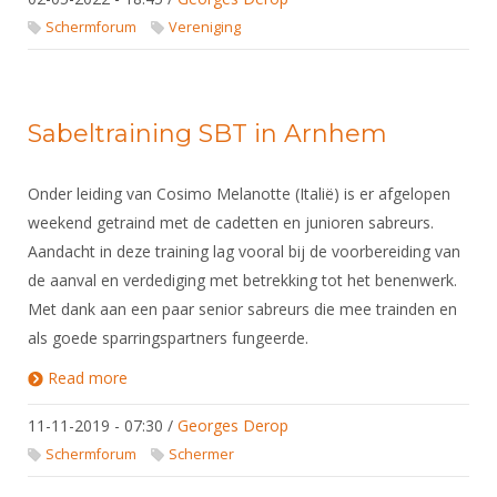
Alle Verenigingen
Opleidingen
Schermforum
Vereniging
Nieuws
Wedstrijdorganisatie
Tuchtzaken
Verenigingsondersteuning
Nieuws
Archief
Witte Vlekkenplan
Sabeltraining SBT in Arnhem
Aanvragen van scheidsrechters
Infotheek
Oprichting Vereniging
Scheidsrechterslijst
Onder leiding van Cosimo Melanotte (Italië) is er afgelopen
Bibliotheek
Overschrijven leden
Import inschrijvingen uit Nahouw
weekend getraind met de cadetten en junioren sabreurs.
ALV
Aandacht in deze training lag vooral bij de voorbereiding van
Verwerk wedstrijduitslagen
de aanval en verdediging met betrekking tot het benenwerk.
Touché
NK organiseren
Met dank aan een paar senior sabreurs die mee trainden en
Promotie en logo
als goede sparringspartners fungeerde.
Read more
about Sabeltraining SBT in Arnhem
Geschiedenis van het schermen
11-11-2019 - 07:30
/
Georges Derop
Schermforum
Schermer