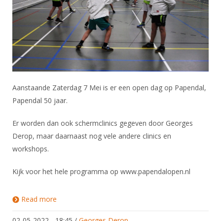
DBT
Nieuws
Website
Organisatie
NK organiseren
Ranglijsten
Brassardsysteem
FBT
Gebruiksvoorwaarden
Bestuur
Inschrijven
SBT
Handleiding
Voor coaches en leraren
Commissies
Reglementen
Talentontwikkeling
Historie
Nieuws
Ereleden
Materiaal
Nationale opleidingen
Leden van Verdiensten
Atletencommissie
Schermpaspoort
Aanstaande Zaterdag 7 Mei is er een open dag op Papendal,
Internationale opleidingen
Vacatures
Papendal 50 jaar.
Rolstoelschermen
Internationale Titeltoernooien
Opleidingen
Er worden dan ook schermclinics gegeven door Georges
Bondsbureau
Internationale aanmeldingen
Wedstrijdkalender
Leraar
Derop, maar daarnaast nog vele andere clinics en
Contact
KNAS Keurmerk
workshops.
Voor scheidsrechters
Medewerkers
NK's
Kijk voor het hele programma op www.papendalopen.nl
Nieuws
Samenwerking
JPT
Scheidsrechterslijst
Formulieren
Read more
about 50 Jaar Papendal
JEC
Scheidsrechter Documentatie
Veteranenwedstrijden
02-05-2022 - 18:45
/
Georges Derop