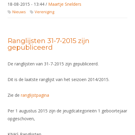
DBT
Nieuws
Website
18-08-2015 - 13:44
/
Maartje Snelders
Organisatie
NK organiseren
Ranglijsten
Brassardsysteem
FBT
Nieuws
Vereniging
Gebruiksvoorwaarden
Bestuur
Inschrijven
SBT
Handleiding
Voor coaches en leraren
Commissies
Reglementen
Talentontwikkeling
Historie
Nieuws
Ereleden
Ranglijsten 31-7-2015 zijn
Materiaal
gepubliceerd
Nationale opleidingen
Leden van Verdiensten
Atletencommissie
Schermpaspoort
Internationale opleidingen
Vacatures
Rolstoelschermen
De ranglijsten van 31-7-2015 zijn gepubliceerd.
Internationale Titeltoernooien
Opleidingen
Bondsbureau
Internationale aanmeldingen
Dit is de laatste ranglijst van het seizoen 2014/2015.
Wedstrijdkalender
Leraar
Contact
KNAS Keurmerk
Zie de
ranglijstpagina
Voor scheidsrechters
Medewerkers
NK's
Nieuws
Samenwerking
Per 1 augustus 2015 zijn de jeugdcategorieën 1 geboortejaar
JPT
opgeschoven,
Scheidsrechterslijst
Formulieren
JEC
Scheidsrechter Documentatie
Veteranenwedstrijden
KNAS Ranglijsten