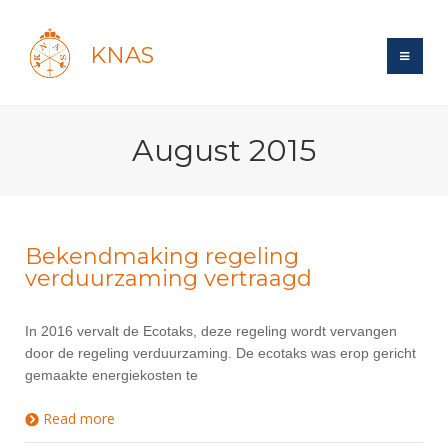
KNAS
Site
August 2015
Bond
Login
Schermen
Bond
Recent posts
Beleid
Topsport
Books
Breedtesport
Bekendmaking regeling
Lidmaatschap
verduurzaming vertraagd
Polls
Introductie
Informatie
Wat is topsport
Tarieven
Forums
Recreatiesport
Nieuws
In 2016 vervalt de Ecotaks, deze regeling wordt vervangen
Forums
Voor de jeugd
Reglementen
Maandelijks archief
Veteranen
door de regeling verduurzaming. De ecotaks was erop gericht
NK's
Spreekbeurtpakket
Ledencijfers
gemaakte energiekosten te
Zoek Vereniging
Forums
Lichtzwaardschermen
Evenement
Ouders en vereniging
Sponsors en Partners
Oranje
Read more
about Bekendmaking regeling verduurzaming
Schermforum
Contact
vertraagd
Wedstrijdsport
Jeugdkampen