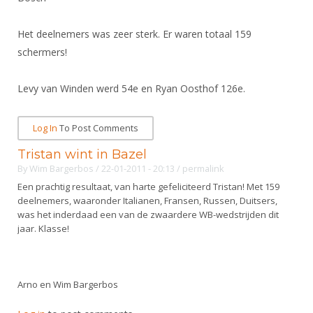
DBT
Nieuws
Website
Organisatie
NK organiseren
Ranglijsten
Brassardsysteem
FBT
Gebruiksvoorwaarden
Het deelnemers was zeer sterk. Er waren totaal 159
Bestuur
Inschrijven
schermers!
SBT
Handleiding
Voor coaches en leraren
Commissies
Reglementen
Talentontwikkeling
Historie
Nieuws
Levy van Winden werd 54e en Ryan Oosthof 126e.
Ereleden
Materiaal
Nationale opleidingen
Leden van Verdiensten
Atletencommissie
Schermpaspoort
Log In
To Post Comments
Internationale opleidingen
Vacatures
Rolstoelschermen
Tristan wint in Bazel
Internationale Titeltoernooien
Opleidingen
By
Wim Bargerbos
/ 22-01-2011 - 20:13
/
permalink
Bondsbureau
Internationale aanmeldingen
Wedstrijdkalender
Een prachtig resultaat, van harte gefeliciteerd Tristan! Met 159
Leraar
deelnemers, waaronder Italianen, Fransen, Russen, Duitsers,
Contact
KNAS Keurmerk
was het inderdaad een van de zwaardere WB-wedstrijden dit
Voor scheidsrechters
Medewerkers
jaar. Klasse!
NK's
Nieuws
Samenwerking
JPT
Scheidsrechterslijst
Formulieren
Arno en Wim Bargerbos
JEC
Scheidsrechter Documentatie
Veteranenwedstrijden