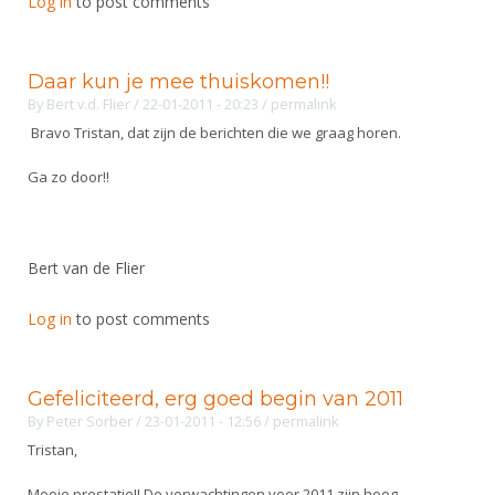
Log in
to post comments
Alle Verenigingen
Opleidingen
Nieuws
Wedstrijdorganisatie
Tuchtzaken
Daar kun je mee thuiskomen!!
Verenigingsondersteuning
Nieuws
Archief
By
Bert v.d. Flier
/ 22-01-2011 - 20:23
/
permalink
Witte Vlekkenplan
Bravo Tristan, dat zijn de berichten die we graag horen.
Aanvragen van scheidsrechters
Infotheek
Oprichting Vereniging
Scheidsrechterslijst
Ga zo door!!
Bibliotheek
Overschrijven leden
Import inschrijvingen uit Nahouw
ALV
Verwerk wedstrijduitslagen
Bert van de Flier
Touché
NK organiseren
Log in
to post comments
Promotie en logo
Gefeliciteerd, erg goed begin van 2011
Geschiedenis van het schermen
By
Peter Sorber
/ 23-01-2011 - 12:56
/
permalink
Tristan,
Mooie prestatie!! De verwachtingen voor 2011 zijn hoog