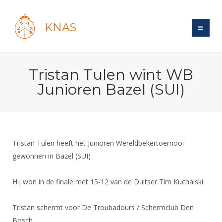
KNAS
Site
Tristan Tulen wint WB
Bond
Login
Junioren Bazel (SUI)
Schermen
Bond
Recent posts
Beleid
Topsport
Books
Breedtesport
Lidmaatschap
Polls
Introductie
Informatie
Tristan Tulen heeft het Junioren Wereldbekertoernooi
Wat is topsport
Tarieven
Forums
gewonnen in Bazel (SUI)
Recreatiesport
Nieuws
Forums
Voor de jeugd
Reglementen
Maandelijks archief
Veteranen
NK's
Hij won in de finale met 15-12 van de Duitser Tim Kuchalski.
Spreekbeurtpakket
Ledencijfers
Zoek Vereniging
Forums
Lichtzwaardschermen
Evenement
Ouders en vereniging
Sponsors en Partners
Oranje
Tristan schermt voor De Troubadours / Schermclub Den
Schermforum
Contact
Wedstrijdsport
Bosch
Jeugdkampen