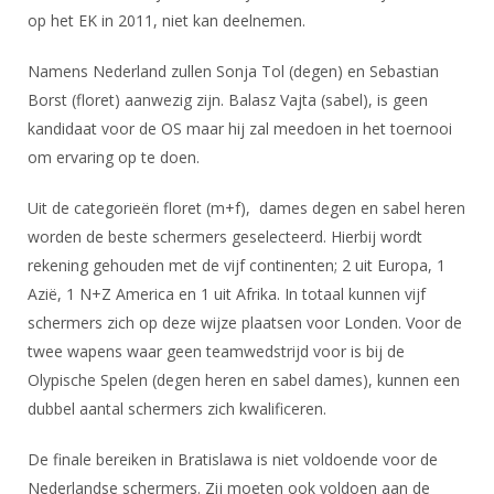
DBT
Nieuws
Website
op het EK in 2011, niet kan deelnemen.
Organisatie
NK organiseren
Ranglijsten
Brassardsysteem
FBT
Gebruiksvoorwaarden
Bestuur
Namens Nederland zullen Sonja Tol (degen) en Sebastian
Inschrijven
SBT
Handleiding
Voor coaches en leraren
Borst (floret) aanwezig zijn. Balasz Vajta (sabel), is geen
Commissies
Reglementen
Talentontwikkeling
kandidaat voor de OS maar hij zal meedoen in het toernooi
Historie
Nieuws
Ereleden
Materiaal
om ervaring op te doen.
Nationale opleidingen
Leden van Verdiensten
Atletencommissie
Schermpaspoort
Uit de categorieën floret (m+f), dames degen en sabel heren
Internationale opleidingen
Vacatures
Rolstoelschermen
worden de beste schermers geselecteerd. Hierbij wordt
Internationale Titeltoernooien
Opleidingen
rekening gehouden met de vijf continenten; 2 uit Europa, 1
Bondsbureau
Internationale aanmeldingen
Wedstrijdkalender
Azië, 1 N+Z America en 1 uit Afrika. In totaal kunnen vijf
Leraar
Contact
schermers zich op deze wijze plaatsen voor Londen. Voor de
KNAS Keurmerk
twee wapens waar geen teamwedstrijd voor is bij de
Voor scheidsrechters
Medewerkers
NK's
Olypische Spelen (degen heren en sabel dames), kunnen een
Nieuws
Samenwerking
dubbel aantal schermers zich kwalificeren.
JPT
Scheidsrechterslijst
Formulieren
JEC
De finale bereiken in Bratislawa is niet voldoende voor de
Scheidsrechter Documentatie
Nederlandse schermers. Zij moeten ook voldoen aan de
Veteranenwedstrijden