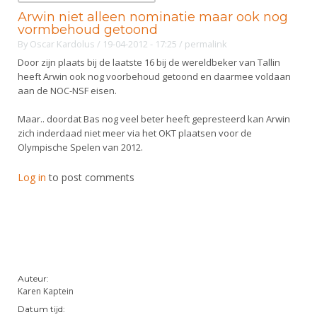
Arwin niet alleen nominatie maar ook nog
vormbehoud getoond
By
Oscar Kardolus
/ 19-04-2012 - 17:25
/
permalink
Door zijn plaats bij de laatste 16 bij de wereldbeker van Tallin
heeft Arwin ook nog voorbehoud getoond en daarmee voldaan
aan de NOC-NSF eisen.
Maar.. doordat Bas nog veel beter heeft gepresteerd kan Arwin
zich inderdaad niet meer via het OKT plaatsen voor de
Olympische Spelen van 2012.
Log in
to post comments
Auteur:
Karen Kaptein
Datum tijd: