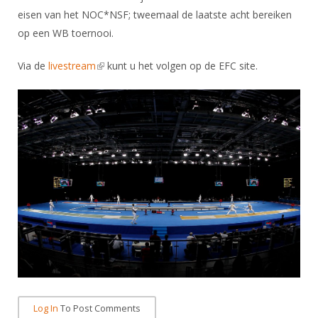
Alle Verenigingen
Opleidingen
eisen van het NOC*NSF; tweemaal de laatste acht bereiken
Nieuws
op een WB toernooi.
Wedstrijdorganisatie
Tuchtzaken
Verenigingsondersteuning
Nieuws
Archief
Via de
livestream
(link is external)
kunt u het volgen op de EFC site.
Witte Vlekkenplan
Aanvragen van scheidsrechters
Infotheek
Oprichting Vereniging
Scheidsrechterslijst
Bibliotheek
Overschrijven leden
Import inschrijvingen uit Nahouw
ALV
Verwerk wedstrijduitslagen
Touché
NK organiseren
Promotie en logo
Geschiedenis van het schermen
Log In
To Post Comments