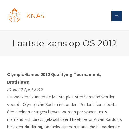
KNAS
Site
Laatste kans op OS 2012
Bond
Login
Schermen
Bond
Recent posts
Beleid
Topsport
Books
Breedtesport
Olympic Games 2012 Qualifying Tournament,
Lidmaatschap
Polls
Introductie
Bratislawa
Informatie
Wat is topsport
Tarieven
21 en 22 April 2012
Forums
Recreatiesport
Nieuws
Forums
Dit weekend kunnen de laatste plaatsten verdiend worden
Voor de jeugd
Reglementen
Maandelijks archief
Veteranen
NK's
voor de Olympische Spelen in Londen. Per land kan slechts
Spreekbeurtpakket
Ledencijfers
Zoek Vereniging
Forums
Lichtzwaardschermen
één deelnemer ingeschreven worden per wapen, mits
Evenement
Ouders en vereniging
Sponsors en Partners
niemand zich direct gekwalificeerd heeft. Voor Arwin Kardolus
Oranje
Schermforum
Contact
betekent dit dat hij, ondanks zijn nominatie, die hij verdiende
Wedstrijdsport
Jeugdkampen