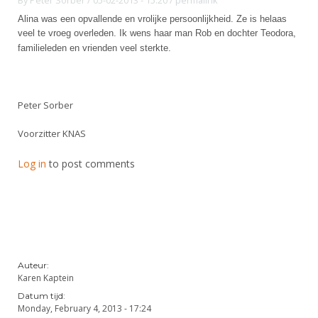
By
Peter Sorber
/ 05-02-2013 - 15:20
/
permalink
Alina was een opvallende en vrolijke persoonlijkheid. Ze is helaas
veel te vroeg overleden.
Ik wens
haar man Rob en dochter Teodora,
familieleden en vrienden veel sterkte.
Peter Sorber
Voorzitter KNAS
Log in
to post comments
Auteur:
Karen Kaptein
Datum tijd:
Monday, February 4, 2013 - 17:24