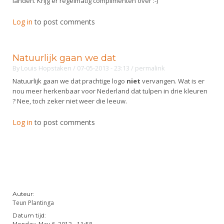
landen. Krijg er regelmatig complimenten over :-)
Alle Verenigingen
Opleidingen
Nieuws
Log in
to post comments
Wedstrijdorganisatie
Tuchtzaken
Verenigingsondersteuning
Nieuws
Archief
Witte Vlekkenplan
Natuurlijk gaan we dat
Aanvragen van scheidsrechters
By
Louis Hopstaken
/ 07-05-2013 - 23:13
/
permalink
Infotheek
Oprichting Vereniging
Scheidsrechterslijst
Natuurlijk gaan we dat prachtige logo
niet
vervangen. Wat is er
Bibliotheek
nou meer herkenbaar voor Nederland dat tulpen in drie kleuren
Overschrijven leden
Import inschrijvingen uit Nahouw
? Nee, toch zeker niet weer die leeuw.
ALV
Verwerk wedstrijduitslagen
Log in
to post comments
Touché
NK organiseren
Promotie en logo
Geschiedenis van het schermen
Auteur:
Teun Plantinga
Datum tijd: