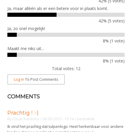
42% (5 votes)
DBT
Nieuws
Website
Organisatie
NK organiseren
Ja, maar alléén als er een betere voor in plaats komt.
Ranglijsten
Brassardsysteem
FBT
Gebruiksvoorwaarden
Bestuur
Inschrijven
42% (5 votes)
SBT
Handleiding
Voor coaches en leraren
Commissies
Ja, zo snel mogelijk!
Reglementen
Talentontwikkeling
Historie
Nieuws
Ereleden
Materiaal
8% (1 vote)
Nationale opleidingen
Leden van Verdiensten
Maakt me niks uit...
Atletencommissie
Schermpaspoort
Internationale opleidingen
Vacatures
8% (1 vote)
Rolstoelschermen
Internationale Titeltoernooien
Opleidingen
Total votes: 12
Bondsbureau
Internationale aanmeldingen
Wedstrijdkalender
Leraar
Log In
To Post Comments
Contact
KNAS Keurmerk
Voor scheidsrechters
Medewerkers
COMMENTS
NK's
Nieuws
Samenwerking
JPT
Prachtig ! :-)
Scheidsrechterslijst
Formulieren
By
Oscar Kardolus
/ 06-05-2013 - 13:14
/
permalink
JEC
Ik vind het prachtig dat tulpenlogo. Heel herkenbaar voor andere
Scheidsrechter Documentatie
Veteranenwedstrijden