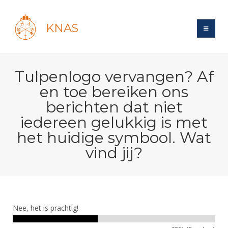
KNAS
Site
Tulpenlogo vervangen? Af
Bond
Login
en toe bereiken ons
Schermen
Bond
berichten dat niet
Recent posts
Beleid
iedereen gelukkig is met
Topsport
Books
Breedtesport
het huidige symbool. Wat
Lidmaatschap
Polls
Introductie
Informatie
Wat is topsport
vind jij?
Tarieven
Forums
Recreatiesport
Nieuws
Forums
Voor de jeugd
Reglementen
Maandelijks archief
Veteranen
NK's
Spreekbeurtpakket
Ledencijfers
Zoek Vereniging
Forums
Lichtzwaardschermen
Evenement
Nee, het is prachtig!
Ouders en vereniging
Sponsors en Partners
Oranje
Schermforum
Contact
Wedstrijdsport
Jeugdkampen