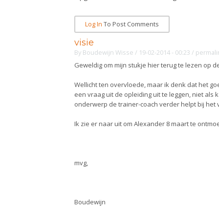
Log In
To Post Comments
visie
By
Boudewijn Wisse
/ 19-02-2014 - 00:23
/
permali
Geweldig om mijn stukje hier terug te lezen op 
Wellicht ten overvloede, maar ik denk dat het g
een vraag uit de opleiding uit te leggen, niet als
onderwerp de trainer-coach verder helpt bij he
Ik zie er naar uit om Alexander 8 maart te ontm
mvg,
Boudewijn