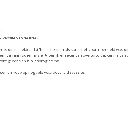
nk
de website van de KNAS!
oed is om te melden dat 'het schermen als kansspel' vooral bedoeld was o
 kern van mijn schermvisie. Al ben ik er zeker van overtuigd dat kennis van d
t vormgeven van zijn lesprogramma.
oeten en hoop op nog vele waardevolle discussies!