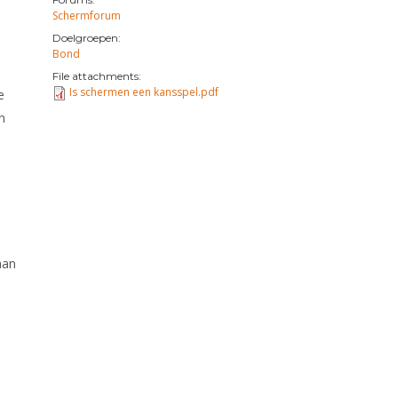
Schermforum
Doelgroepen:
Bond
File attachments:
Is schermen een kansspel.pdf
e
n
aan