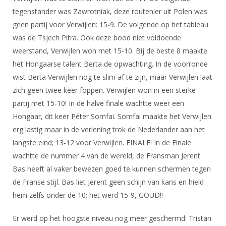
DBT
Nieuws
Website
Organisatie
tegenstander was Zawrotniak, deze routenier uit Polen was
NK organiseren
Ranglijsten
Brassardsysteem
FBT
Gebruiksvoorwaarden
geen partij voor Verwijlen: 15-9. De volgende op het tableau
Bestuur
Inschrijven
was de Tsjech Pitra. Ook deze bood niet voldoende
SBT
Handleiding
Voor coaches en leraren
Commissies
weerstand, Verwijlen won met 15-10. Bij de beste 8 maakte
Reglementen
Talentontwikkeling
Historie
Nieuws
het Hongaarse talent Berta de opwachting. In de voorronde
Ereleden
Materiaal
wist Berta Verwijlen nog te slim af te zijn, maar Verwijlen laat
Nationale opleidingen
Leden van Verdiensten
Atletencommissie
Schermpaspoort
zich geen twee keer foppen. Verwijlen won in een sterke
Internationale opleidingen
Vacatures
partij met 15-10! In de halve finale wachtte weer een
Rolstoelschermen
Internationale Titeltoernooien
Hongaar, dit keer Péter Somfai. Somfai maakte het Verwijlen
Opleidingen
Bondsbureau
erg lastig maar in de verlening trok de Nederlander aan het
Internationale aanmeldingen
Wedstrijdkalender
Leraar
langste eind; 13-12 voor Verwijlen. FINALE! In de Finale
Contact
KNAS Keurmerk
wachtte de nummer 4 van de wereld, de Fransman Jerent.
Voor scheidsrechters
Medewerkers
Bas heeft al vaker bewezen goed te kunnen schermen tegen
NK's
Nieuws
de Franse stijl. Bas liet Jerent geen schijn van kans en hield
Samenwerking
JPT
hem zelfs onder de 10; het werd 15-9, GOUD!!
Scheidsrechterslijst
Formulieren
JEC
Scheidsrechter Documentatie
Er werd op het hoogste niveau nog meer geschermd: Tristan
Veteranenwedstrijden