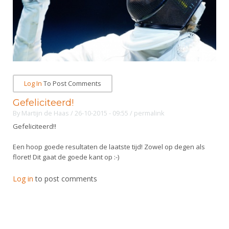
Log In
To Post Comments
Gefeliciteerd!
By
Martijn de Haas
/ 26-10-2015 - 09:55
/
permalink
Gefeliciteerd!!
Een hoop goede resultaten de laatste tijd! Zowel op degen als
floret! Dit gaat de goede kant op :-)
Log in
to post comments