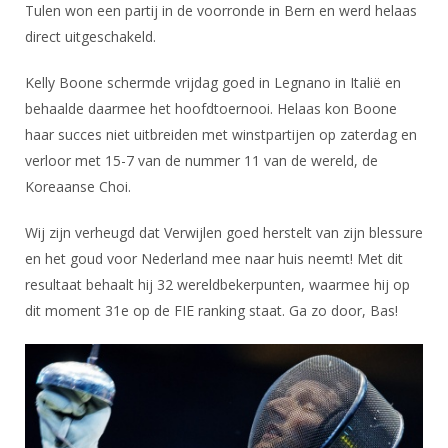
Alle Verenigingen
Tulen won een partij in de voorronde in Bern en werd helaas
Opleidingen
direct uitgeschakeld.
Nieuws
Wedstrijdorganisatie
Tuchtzaken
Verenigingsondersteuning
Kelly Boone schermde vrijdag goed in Legnano in Italië en
Nieuws
Archief
behaalde daarmee het hoofdtoernooi. Helaas kon Boone
Witte Vlekkenplan
Aanvragen van scheidsrechters
haar succes niet uitbreiden met winstpartijen op zaterdag en
Infotheek
Oprichting Vereniging
Scheidsrechterslijst
verloor met 15-7 van de nummer 11 van de wereld, de
Bibliotheek
Overschrijven leden
Koreaanse Choi.
Import inschrijvingen uit Nahouw
ALV
Verwerk wedstrijduitslagen
Wij zijn verheugd dat Verwijlen goed herstelt van zijn blessure
Touché
en het goud voor Nederland mee naar huis neemt! Met dit
NK organiseren
resultaat behaalt hij 32 wereldbekerpunten, waarmee hij op
Promotie en logo
dit moment 31e op de FIE ranking staat. Ga zo door, Bas!
Geschiedenis van het schermen