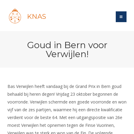
KNAS
Site
Goud in Bern voor
Bond
Login
Verwijlen!
Schermen
Bond
Recent posts
Beleid
Topsport
Books
Breedtesport
Lidmaatschap
Polls
Introductie
Informatie
Bas Verwijlen heeft vandaag bij de Grand Prix in Bern goud
Wat is topsport
Tarieven
Forums
behaald bij heren degen! Vrijdag 23 oktober begonnen de
Recreatiesport
Nieuws
Forums
Voor de jeugd
Reglementen
voorronde. Verwijlen schermde een goede voorronde en won
Maandelijks archief
Veteranen
NK's
vijf van de zes partijen, waarmee hij een directe kwalificatie
Spreekbeurtpakket
Ledencijfers
Zoek Vereniging
Forums
Lichtzwaardschermen
verdient voor de beste 64. Met een uitgangspositie van 26e
Evenement
Ouders en vereniging
Sponsors en Partners
Oranje
moest Verwijlen het opnemen tegen de Finse Vuorinen,
Schermforum
Contact
Wedstrijdsport
Verwijlen was te sterk en won van de Fin. De volgende
Jeugdkampen