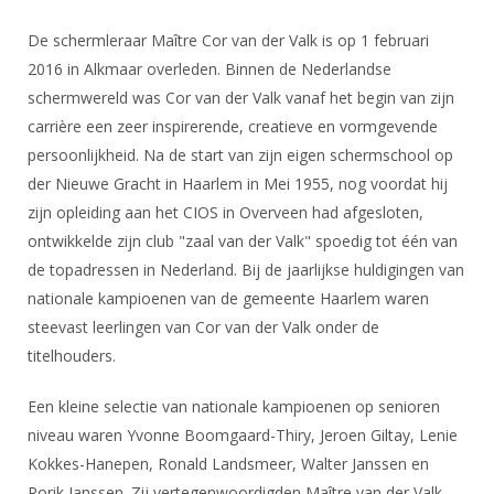
DBT
Nieuws
Website
Organisatie
NK organiseren
Ranglijsten
Brassardsysteem
De schermleraar Maître Cor van der Valk is op 1 februari
FBT
Gebruiksvoorwaarden
Bestuur
2016 in Alkmaar overleden. Binnen de Nederlandse
Inschrijven
SBT
Handleiding
Voor coaches en leraren
schermwereld was Cor van der Valk vanaf het begin van zijn
Commissies
Reglementen
Talentontwikkeling
carrière een zeer inspirerende, creatieve en vormgevende
Historie
Nieuws
Ereleden
Materiaal
persoonlijkheid. Na de start van zijn eigen schermschool op
Nationale opleidingen
Leden van Verdiensten
der Nieuwe Gracht in Haarlem in Mei 1955, nog voordat hij
Atletencommissie
Schermpaspoort
zijn opleiding aan het CIOS in Overveen had afgesloten,
Internationale opleidingen
Vacatures
Rolstoelschermen
ontwikkelde zijn club "zaal van der Valk" spoedig tot één van
Internationale Titeltoernooien
Opleidingen
de topadressen in Nederland. Bij de jaarlijkse huldigingen van
Bondsbureau
Internationale aanmeldingen
Wedstrijdkalender
Leraar
nationale kampioenen van de gemeente Haarlem waren
Contact
steevast leerlingen van Cor van der Valk onder de
KNAS Keurmerk
titelhouders.
Voor scheidsrechters
Medewerkers
NK's
Nieuws
Samenwerking
Een kleine selectie van nationale kampioenen op senioren
JPT
niveau waren Yvonne Boomgaard-Thiry, Jeroen Giltay, Lenie
Scheidsrechterslijst
Formulieren
JEC
Kokkes-Hanepen, Ronald Landsmeer, Walter Janssen en
Scheidsrechter Documentatie
Veteranenwedstrijden
Rorik Janssen. Zij vertegenwoordigden Maître van der Valk