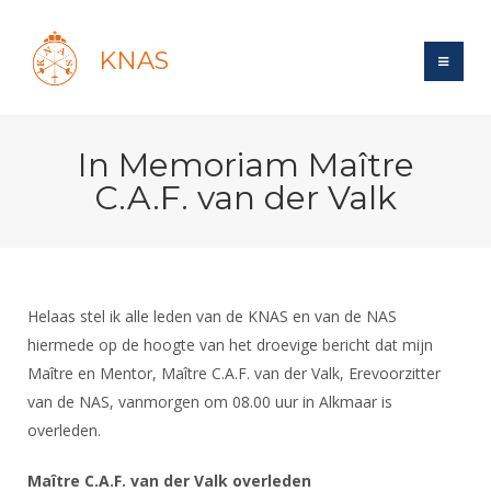
KNAS
Site
In Memoriam Maître
Bond
Login
C.A.F. van der Valk
Schermen
Bond
Recent posts
Beleid
Topsport
Books
Breedtesport
Lidmaatschap
Polls
Introductie
Informatie
Helaas stel ik alle leden van de KNAS en van de NAS
Wat is topsport
Tarieven
Forums
hiermede op de hoogte van het droevige bericht dat mijn
Recreatiesport
Nieuws
Forums
Voor de jeugd
Reglementen
Maître en Mentor, Maître C.A.F. van der Valk, Erevoorzitter
Maandelijks archief
Veteranen
NK's
van de NAS, vanmorgen om 08.00 uur in Alkmaar is
Spreekbeurtpakket
Ledencijfers
Zoek Vereniging
Forums
Lichtzwaardschermen
overleden.
Evenement
Ouders en vereniging
Sponsors en Partners
Oranje
Schermforum
Contact
Maître C.A.F. van der Valk overleden
Wedstrijdsport
Jeugdkampen