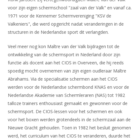
Alle Verenigingen
Opleidingen
voor zijn eigen schermschool "zaal van der Valk" en vanaf ca.
Nieuws
1971 voor de Kennemer Schermvereniging "KSV de
Wedstrijdorganisatie
Tuchtzaken
Valkeniers", die werd opgericht nadat veranderingen in de
Verenigingsondersteuning
Nieuws
Archief
structuren in de Nederlandse sport dit verlangden.
Witte Vlekkenplan
Aanvragen van scheidsrechters
Infotheek
Veel meer nog kon Maître van der Valk bijdragen tot de
Oprichting Vereniging
Scheidsrechterslijst
ontwikkeling van de schermsport in Nederland door zijn
Bibliotheek
Overschrijven leden
Import inschrijvingen uit Nahouw
functie als docent aan het CIOS in Overveen, die hij reeds
ALV
spoedig mocht overnemen van zijn eigen oudleraar Maître
Verwerk wedstrijduitslagen
Abrahams. Via de specialisatie schermen aan het CIOS
Touché
NK organiseren
werden voor de Nederlandse schermbond KNAS en voor de
Promotie en logo
Nederlandse Akademie van Schermleraren (NAS) tot 1982
talloze trainers enthousiast gemaakt en gewonnen voor de
schermsport. De CIOS-lessen voor het schermen en ook
Geschiedenis van het schermen
voor het boxen werden grotendeels in de schermzaal aan de
Nieuwe Gracht gehouden. Toen in 1982 het besluit genomen
werd, het curriculum van het CIOS te veranderen, duurde het