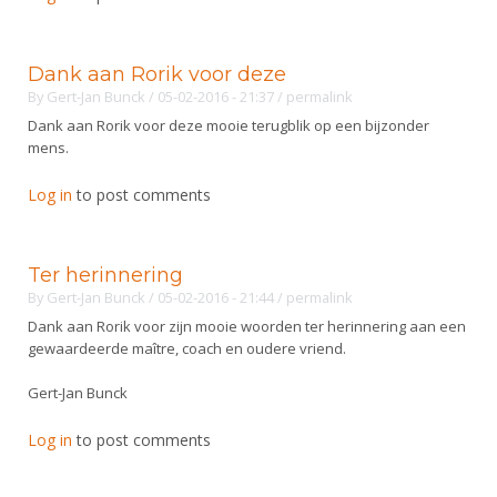
Dank aan Rorik voor deze
By
Gert-Jan Bunck
/ 05-02-2016 - 21:37
/
permalink
Dank aan Rorik voor deze mooie terugblik op een bijzonder
mens.
Log in
to post comments
Ter herinnering
By
Gert-Jan Bunck
/ 05-02-2016 - 21:44
/
permalink
Dank aan Rorik voor zijn mooie woorden ter herinnering aan een
gewaardeerde maître, coach en oudere vriend.
Gert-Jan Bunck
Log in
to post comments