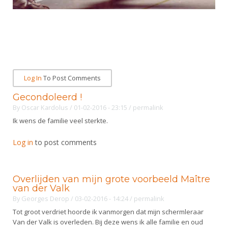
Log In
To Post Comments
Gecondoleerd !
By
Oscar Kardolus
/ 01-02-2016 - 23:15
/
permalink
Ik wens de familie veel sterkte.
Log in
to post comments
Overlijden van mijn grote voorbeeld Maître
van der Valk
By
Georges Derop
/ 03-02-2016 - 14:24
/
permalink
Tot groot verdriet hoorde ik vanmorgen dat mijn schermleraar
Van der Valk is overleden. Bij deze wens ik alle familie en oud