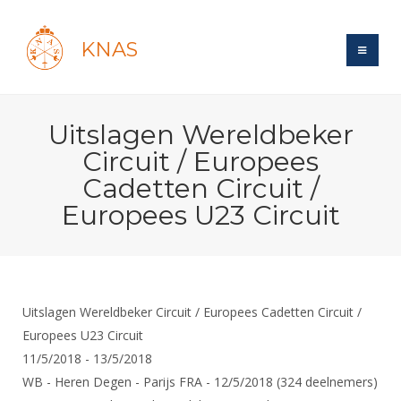
KNAS
Site
Uitslagen Wereldbeker
Bond
Login
Circuit / Europees
Schermen
Bond
Cadetten Circuit /
Recent posts
Beleid
Europees U23 Circuit
Topsport
Books
Breedtesport
Lidmaatschap
Polls
Introductie
Informatie
Wat is topsport
Tarieven
Forums
Recreatiesport
Nieuws
Forums
Voor de jeugd
Reglementen
Maandelijks archief
Uitslagen Wereldbeker Circuit / Europees Cadetten Circuit /
Veteranen
NK's
Spreekbeurtpakket
Europees U23 Circuit
Ledencijfers
Zoek Vereniging
Forums
Lichtzwaardschermen
11/5/2018 - 13/5/2018
Evenement
Ouders en vereniging
Sponsors en Partners
Oranje
Schermforum
Contact
WB - Heren Degen - Parijs FRA - 12/5/2018 (324 deelnemers)
Wedstrijdsport
Jeugdkampen