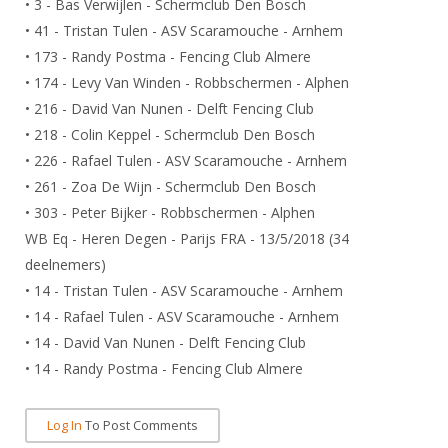
• 3 - Bas Verwijlen - Schermclub Den Bosch
DBT
Nieuws
Website
Organisatie
NK organiseren
Ranglijsten
• 41 - Tristan Tulen - ASV Scaramouche - Arnhem
Brassardsysteem
FBT
Gebruiksvoorwaarden
Bestuur
• 173 - Randy Postma - Fencing Club Almere
Inschrijven
SBT
Handleiding
• 174 - Levy Van Winden - Robbschermen - Alphen
Voor coaches en leraren
Commissies
Reglementen
• 216 - David Van Nunen - Delft Fencing Club
Talentontwikkeling
Historie
Nieuws
Ereleden
• 218 - Colin Keppel - Schermclub Den Bosch
Materiaal
Nationale opleidingen
• 226 - Rafael Tulen - ASV Scaramouche - Arnhem
Leden van Verdiensten
Atletencommissie
Schermpaspoort
• 261 - Zoa De Wijn - Schermclub Den Bosch
Internationale opleidingen
Vacatures
Rolstoelschermen
• 303 - Peter Bijker - Robbschermen - Alphen
Internationale Titeltoernooien
Opleidingen
WB Eq - Heren Degen - Parijs FRA - 13/5/2018 (34
Bondsbureau
Internationale aanmeldingen
deelnemers)
Wedstrijdkalender
Leraar
Contact
• 14 - Tristan Tulen - ASV Scaramouche - Arnhem
KNAS Keurmerk
• 14 - Rafael Tulen - ASV Scaramouche - Arnhem
Voor scheidsrechters
Medewerkers
NK's
• 14 - David Van Nunen - Delft Fencing Club
Nieuws
Samenwerking
• 14 - Randy Postma - Fencing Club Almere
JPT
Scheidsrechterslijst
Formulieren
JEC
Log In
To Post Comments
Scheidsrechter Documentatie
Veteranenwedstrijden