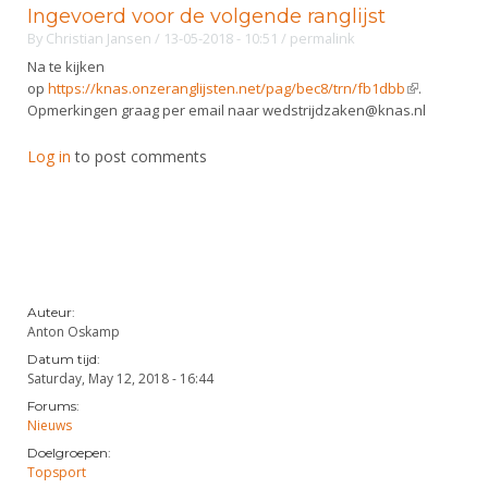
Alle Verenigingen
Ingevoerd voor de volgende ranglijst
Opleidingen
By
Christian Jansen
/ 13-05-2018 - 10:51
/
permalink
Nieuws
Wedstrijdorganisatie
Tuchtzaken
Na te kijken
Verenigingsondersteuning
op
https://knas.onzeranglijsten.net/pag/bec8/trn/fb1dbb
(link is
.
Nieuws
Archief
Opmerkingen graag per email naar wedstrijdzaken@knas.nl
external)
Witte Vlekkenplan
Aanvragen van scheidsrechters
Log in
to post comments
Infotheek
Oprichting Vereniging
Scheidsrechterslijst
Bibliotheek
Overschrijven leden
Import inschrijvingen uit Nahouw
ALV
Verwerk wedstrijduitslagen
Touché
NK organiseren
Auteur:
Promotie en logo
Anton Oskamp
Datum tijd:
Saturday, May 12, 2018 - 16:44
Geschiedenis van het schermen
Forums:
Nieuws
Doelgroepen:
Topsport