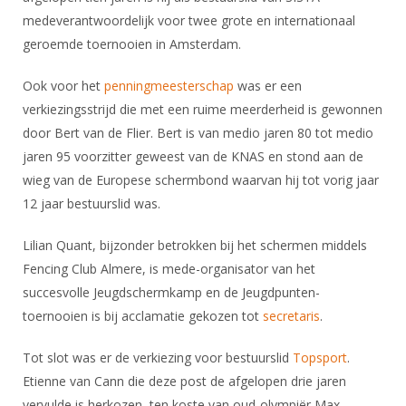
DBT
Nieuws
Website
Organisatie
medeverantwoordelijk voor twee grote en internationaal
NK organiseren
Ranglijsten
Brassardsysteem
FBT
Gebruiksvoorwaarden
geroemde toernooien in Amsterdam.
Bestuur
Inschrijven
SBT
Handleiding
Voor coaches en leraren
Commissies
Ook voor het
penningmeesterschap
was er een
Reglementen
Talentontwikkeling
Historie
verkiezingsstrijd die met een ruime meerderheid is gewonnen
Nieuws
Ereleden
Materiaal
door Bert van de Flier. Bert is van medio jaren 80 tot medio
Nationale opleidingen
Leden van Verdiensten
Atletencommissie
jaren 95 voorzitter geweest van de KNAS en stond aan de
Schermpaspoort
Internationale opleidingen
wieg van de Europese schermbond waarvan hij tot vorig jaar
Vacatures
Rolstoelschermen
Internationale Titeltoernooien
12 jaar bestuurslid was.
Opleidingen
Bondsbureau
Internationale aanmeldingen
Wedstrijdkalender
Leraar
Lilian Quant, bijzonder betrokken bij het schermen middels
Contact
Fencing Club Almere, is mede-organisator van het
KNAS Keurmerk
succesvolle Jeugdschermkamp en de Jeugdpunten-
Voor scheidsrechters
Medewerkers
NK's
toernooien is bij acclamatie gekozen tot
secretaris
.
Nieuws
Samenwerking
JPT
Tot slot was er de verkiezing voor bestuurslid
Scheidsrechterslijst
Topsport
.
Formulieren
JEC
Etienne van Cann die deze post de afgelopen drie jaren
Scheidsrechter Documentatie
Veteranenwedstrijden
vervulde is herkozen, ten koste van oud-olympiër Max