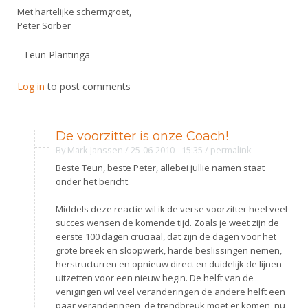
Met hartelijke schermgroet,
Peter Sorber
- Teun Plantinga
Log in
to post comments
De voorzitter is onze Coach!
By
Mark Janssen
/ 25-06-2010 - 15:35
/
permalink
Beste Teun, beste Peter, allebei jullie namen staat
onder het bericht.
Middels deze reactie wil ik de verse voorzitter heel veel
succes wensen de komende tijd. Zoals je weet zijn de
eerste 100 dagen cruciaal, dat zijn de dagen voor het
grote breek en sloopwerk, harde beslissingen nemen,
herstructurren en opnieuw direct en duidelijk de lijnen
uitzetten voor een nieuw begin. De helft van de
venigingen wil veel veranderingen de andere helft een
paar veranderingen, de trendbreuk moet er komen, nu