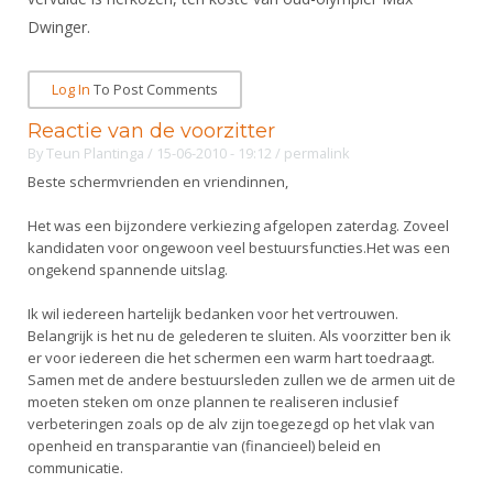
Alle Verenigingen
Opleidingen
Dwinger.
Nieuws
Wedstrijdorganisatie
Tuchtzaken
Verenigingsondersteuning
Log In
To Post Comments
Nieuws
Archief
Witte Vlekkenplan
Reactie van de voorzitter
Aanvragen van scheidsrechters
By
Teun Plantinga
/ 15-06-2010 - 19:12
/
permalink
Infotheek
Oprichting Vereniging
Scheidsrechterslijst
Beste schermvrienden en vriendinnen,
Bibliotheek
Overschrijven leden
Import inschrijvingen uit Nahouw
Het was een bijzondere verkiezing afgelopen zaterdag. Zoveel
ALV
kandidaten voor ongewoon veel bestuursfuncties.Het was een
Verwerk wedstrijduitslagen
ongekend spannende uitslag.
Touché
NK organiseren
Ik wil iedereen hartelijk bedanken voor het vertrouwen.
Promotie en logo
Belangrijk is het nu de gelederen te sluiten. Als voorzitter ben ik
er voor iedereen die het schermen een warm hart toedraagt.
Samen met de andere bestuursleden zullen we de armen uit de
moeten steken om onze plannen te realiseren inclusief
Geschiedenis van het schermen
verbeteringen zoals op de alv zijn toegezegd op het vlak van
openheid en transparantie van (financieel) beleid en
communicatie.