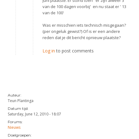
juni plaatste. Er stond toen ' er zijn alweer 3
van de 100 dagen voorbij' en nu staat er ' 13
van de 100'
Was er misschien iets technisch misgegaan?
(per ongeluk gewist?) Of is er een andere
reden dat je dit bericht opnieuw plaatste?
Log in
to post comments
Auteur:
Teun Plantinga
Datum tijd:
Saturday, June 12, 2010 - 18:07
Forums:
Nieuws
Doelgroepen: