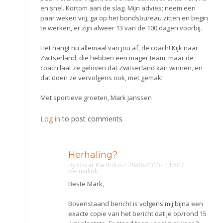
en snel. Kortom aan de slag. Mijn advies; neem een
paar weken vrij, ga op het bondsbureau zitten en begin
te werken, er zijn alweer 13 van de 100 dagen voorbij.
Het hangt nu allemaal van jou af, de coach! Kijk naar
Zwitserland, die hebben een mager team, maar de
coach laat ze geloven dat Zwitserland kan winnen, en
dat doen ze vervolgens ook, met gemak!
Met sportieve groeten, Mark Janssen
Log in
to post comments
Herhaling?
By
Oscar Kardolus
/ 28-06-2010 - 11:50
/
permalink
Beste Mark,
Bovenstaand bericht is volgens mij bijna een
exacte copie van het bericht dat je op/rond 15