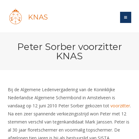
KNAS
Site
Peter Sorber voorzitter
Bond
Login
KNAS
Schermen
Bond
Recent posts
Beleid
Topsport
Books
Breedtesport
Lidmaatschap
Polls
Introductie
Informatie
Bij de Algemene Ledenvergadering van de Koninklijke
Wat is topsport
Tarieven
Forums
Nederlandse Algemene Schermbond in Amstelveen is
Recreatiesport
Nieuws
Forums
Voor de jeugd
Reglementen
vandaag op 12 juni 2010 Peter Sorber gekozen tot
voorzitter
.
Maandelijks archief
Veteranen
NK's
Na een zeer spannende verkiezingsstrijd won Peter met 12
Spreekbeurtpakket
Ledencijfers
Zoek Vereniging
Forums
Lichtzwaardschermen
stemmen verschil van tegenkandidaat Mark Janssen. Peter is
Evenement
Ouders en vereniging
Sponsors en Partners
Oranje
al 30 jaar floretschermer en voormalig topschermer. De
Schermforum
Contact
Wedstrijdsport
afgelopen tien jaren is hij als bestuurslid van SISTA
Jeugdkampen