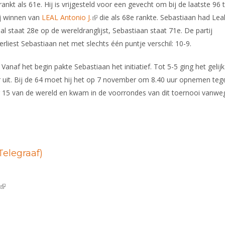
ankt als 61e. Hij is vrijgesteld voor een gevecht om bij de laatste 96 
ij winnen van
LEAL Antonio J.
(link is external)
die als 68e rankte. Sebastiaan had Lea
al staat 28e op de wereldranglijst, Sebastiaan staat 71e. De partij
liest Sebastiaan net met slechts één puntje verschil: 10-9.
naf het begin pakte Sebastiaan het initiatief. Tot 5-5 ging het gelijk
r uit. Bij de 64 moet hij het op 7 november om 8.40 uur opnemen teg
 15 van de wereld en kwam in de voorrondes van dit toernooi vanwe
(Telegraaf)
(link is external)