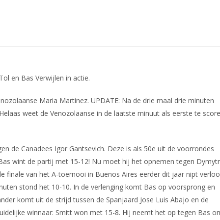
 en Bas Verwijlen in actie.
Venozolaanse Maria Martinez. UPDATE: Na de drie maal drie minuten
t. Helaas weet de Venozolaanse in de laatste minuut als eerste te scor
egen de Canadees Igor Gantsevich. Deze is als 50e uit de voorrondes
 Bas wint de partij met 15-12! Nu moet hij het opnemen tegen Dymytr
finale van het A-toernooi in Buenos Aires eerder dit jaar nipt verloo
inuten stond het 10-10. In de verlenging komt Bas op voorsprong en
ander komt uit de strijd tussen de Spanjaard Jose Luis Abajo en de
 duidelijke winnaar: Smitt won met 15-8. Hij neemt het op tegen Bas o