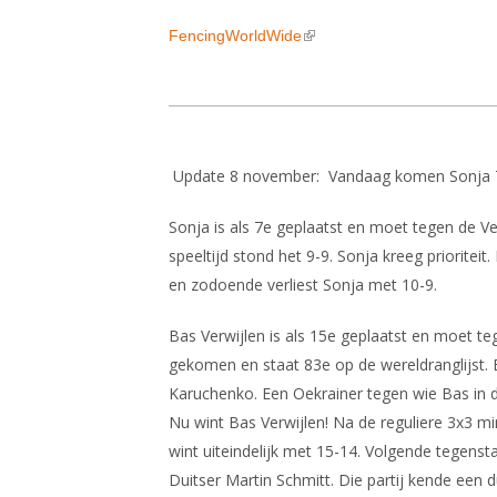
FencingWorldWide
(link is external)
Update 8 november: Vandaag komen Sonja Tol
Sonja is als 7e geplaatst en moet tegen de 
speeltijd stond het 9-9. Sonja kreeg prioritei
en zodoende verliest Sonja met 10-9.
Bas Verwijlen is als 15e geplaatst en moet t
gekomen en staat 83e op de wereldranglijst.
Karuchenko. Een Oekrainer tegen wie Bas in de 
Nu wint Bas Verwijlen! Na de reguliere 3x3 m
wint uiteindelijk met 15-14. Volgende tegenst
Duitser Martin Schmitt. Die partij kende een