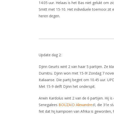
14.05 uur. Helaas is het Bas niet gelukt om zi
Smitt met 15-10. Het individuele toernooi zi
heren degen.
Update dag 2:
Djinn Geurts wint 2 van haar 5 partijen. Ze k
Dumitru. Djinn won met 15-9! Zondag 7 novemb
Italiaanse. Die partij begint om 10.45 uur. UP
Met 15-9 delft Djinn het onderspit.
Arwin Kardolus wint 2 van de 6 partijen. Hij
Senegalees
BOUZAID Alexandre
(link is extern
, die 31e s
feit dat hij kampioen van Afrika is geworden,