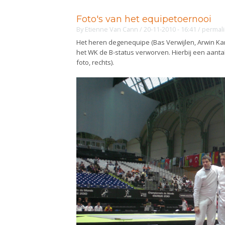
Foto's van het equipetoernooi
By
Etienne Van Cann
/ 20-11-2010 - 16:41
/
permal
Het heren degenequipe (Bas Verwijlen, Arwin Kar
het WK de B-status verworven. Hierbij een aanta
foto, rechts).