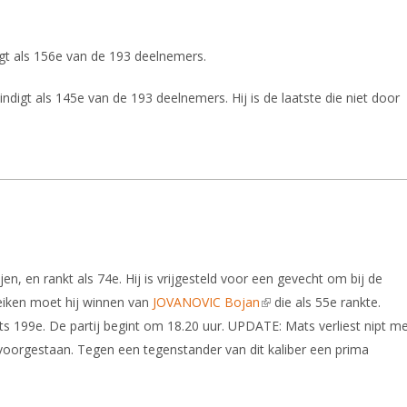
digt als 156e van de 193 deelnemers.
ndigt als 145e van de 193 deelnemers. Hij is de laatste die niet door
ijen, en rankt als 74e. Hij is vrijgesteld voor een gevecht om bij de
eiken moet hij winnen van
JOVANOVIC Bojan
(link is external)
die als 55e rankte.
ts 199e. De partij begint om 18.20 uur. UPDATE: Mats verliest nipt m
voorgestaan. Tegen een tegenstander van dit kaliber een prima