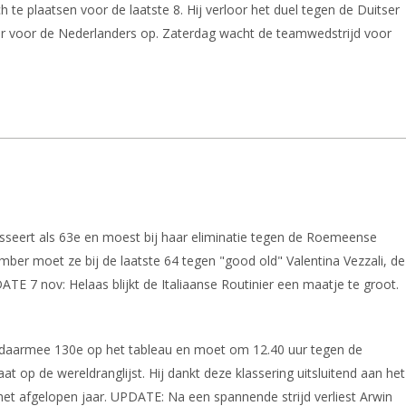
ch te plaatsen voor de laatste 8. Hij verloor het duel tegen de Duitser
t er voor de Nederlanders op. Zaterdag wacht de teamwedstrijd voor
lasseert als 63e en moest bij haar eliminatie tegen de Roemeense
er moet ze bij de laatste 64 tegen "good old" Valentina Vezzali, de
DATE 7 nov: Helaas blijkt de Italiaanse Routinier een maatje te groot.
 is daarmee 130e op het tableau en moet om 12.40 uur tegen de
al)
taat op de wereldranglijst. Hij dankt deze klassering uitsluitend aan het
 het afgelopen jaar. UPDATE: Na een spannende strijd verliest Arwin