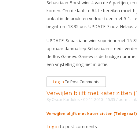
Sebastiaan Borst wint 4 van de 6 partijen, en r
komen. Om de laatste 64 te bereiken moet h
ook al in de poule en verloor toen met 5-1. Le
begint om 18.35 uur. UPDATE 7 nov: Helaas ver
UPDATE: Sebastiaan wint superieur met 15-8! Va
op maar daarna liep Sebastiaan steeds verde
de Rus Ganeev. Ganeev is de huidige nummer
een vrijstelling nog niet in actie.
Log In
To Post Comments
Verwijlen blijft met kater zitten 
By
Oscar Kardolus
/ 09-11-2010 - 15:35
/
permalink
Verwijlen blijft met kater zitten (Telegraaf)
Log in
to post comments