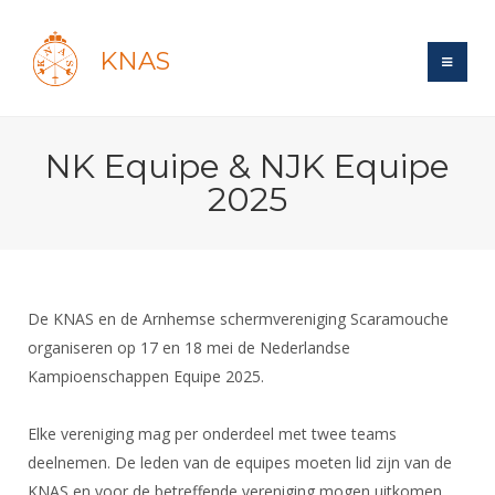
KNAS
Site
NK Equipe & NJK Equipe
Bond
Login
2025
Schermen
Bond
Recent posts
Beleid
Topsport
Books
Breedtesport
Lidmaatschap
Polls
Introductie
Informatie
De KNAS en de Arnhemse schermvereniging Scaramouche
Wat is topsport
Tarieven
Forums
organiseren op 17 en 18 mei de Nederlandse
Recreatiesport
Nieuws
Forums
Voor de jeugd
Reglementen
Kampioenschappen Equipe 2025.
Maandelijks archief
Veteranen
NK's
Spreekbeurtpakket
Ledencijfers
Zoek Vereniging
Forums
Lichtzwaardschermen
Elke vereniging mag per onderdeel met twee teams
Evenement
Ouders en vereniging
Sponsors en Partners
Oranje
deelnemen. De leden van de equipes moeten lid zijn van de
Schermforum
Contact
Wedstrijdsport
KNAS en voor de betreffende vereniging mogen uitkomen
Jeugdkampen