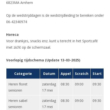
6823MA Arnhem
Op de wedstrijddagen is de wedstrijdleiding te bereiken onder
06-42340974
Horeca
Voor drankjes, snacks enz. kunt u terecht in het Sportcafé
met zicht op de schermzaal.
Voorlopig tijdschema (Update 13-03-2025)
Categorie
Datum
Appel
Scratch
Start
Heren floret
zaterdag
08:30
09:00
09:30
senioren
17 mei
Heren sabel
zaterdag
08:30
09:00
09:30
senioren
17 mei