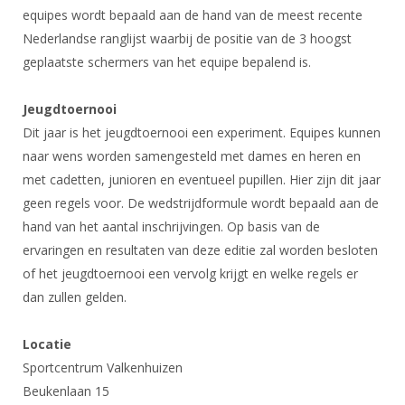
Alle Verenigingen
equipes wordt bepaald aan de hand van de meest recente
Opleidingen
Nieuws
Nederlandse ranglijst waarbij de positie van de 3 hoogst
Wedstrijdorganisatie
Tuchtzaken
geplaatste schermers van het equipe bepalend is.
Verenigingsondersteuning
Nieuws
Archief
Witte Vlekkenplan
Jeugdtoernooi
Aanvragen van scheidsrechters
Infotheek
Dit jaar is het jeugdtoernooi een experiment. Equipes kunnen
Oprichting Vereniging
Scheidsrechterslijst
naar wens worden samengesteld met dames en heren en
Bibliotheek
Overschrijven leden
Import inschrijvingen uit Nahouw
met cadetten, junioren en eventueel pupillen. Hier zijn dit jaar
ALV
geen regels voor. De wedstrijdformule wordt bepaald aan de
Verwerk wedstrijduitslagen
hand van het aantal inschrijvingen. Op basis van de
Touché
NK organiseren
ervaringen en resultaten van deze editie zal worden besloten
of het jeugdtoernooi een vervolg krijgt en welke regels er
Promotie en logo
dan zullen gelden.
Geschiedenis van het schermen
Locatie
Sportcentrum Valkenhuizen
Beukenlaan 15