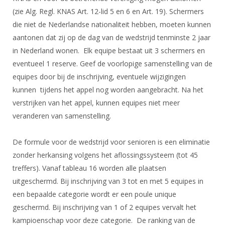
DBT
Nieuws
Website
Organisatie
(zie Alg. Regl. KNAS Art. 12-lid 5 en 6 en Art. 19). Schermers
NK organiseren
Ranglijsten
Brassardsysteem
FBT
Gebruiksvoorwaarden
die niet de Nederlandse nationaliteit hebben, moeten kunnen
Bestuur
Inschrijven
aantonen dat zij op de dag van de wedstrijd tenminste 2 jaar
SBT
Handleiding
Voor coaches en leraren
Commissies
in Nederland wonen. Elk equipe bestaat uit 3 schermers en
Reglementen
Talentontwikkeling
Historie
Nieuws
eventueel 1 reserve. Geef de voorlopige samenstelling van de
Ereleden
Materiaal
equipes door bij de inschrijving, eventuele wijzigingen
Nationale opleidingen
Leden van Verdiensten
Atletencommissie
Schermpaspoort
kunnen tijdens het appel nog worden aangebracht. Na het
Internationale opleidingen
Vacatures
verstrijken van het appel, kunnen equipes niet meer
Rolstoelschermen
Internationale Titeltoernooien
veranderen van samenstelling.
Opleidingen
Bondsbureau
Internationale aanmeldingen
Wedstrijdkalender
Leraar
De formule voor de wedstrijd voor senioren is een eliminatie
Contact
KNAS Keurmerk
zonder herkansing volgens het aflossingssysteem (tot 45
Voor scheidsrechters
Medewerkers
treffers). Vanaf tableau 16 worden alle plaatsen
NK's
Nieuws
uitgeschermd. Bij inschrijving van 3 tot en met 5 equipes in
Samenwerking
JPT
een bepaalde categorie wordt er een poule unique
Scheidsrechterslijst
Formulieren
JEC
geschermd. Bij inschrijving van 1 of 2 equipes vervalt het
Scheidsrechter Documentatie
kampioenschap voor deze categorie. De ranking van de
Veteranenwedstrijden