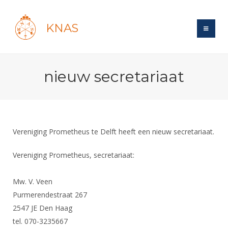
KNAS
Site
nieuw secretariaat
Bond
Login
Schermen
Bond
Recent posts
Beleid
Topsport
Books
Breedtesport
Vereniging Prometheus te Delft heeft een nieuw secretariaat.
Lidmaatschap
Polls
Introductie
Informatie
Wat is topsport
Tarieven
Vereniging Prometheus, secretariaat:
Forums
Recreatiesport
Nieuws
Forums
Voor de jeugd
Reglementen
Maandelijks archief
Veteranen
Mw. V. Veen
NK's
Spreekbeurtpakket
Ledencijfers
Zoek Vereniging
Purmerendestraat 267
Forums
Lichtzwaardschermen
Evenement
2547 JE Den Haag
Ouders en vereniging
Sponsors en Partners
Oranje
Schermforum
Contact
tel. 070-3235667
Wedstrijdsport
Jeugdkampen