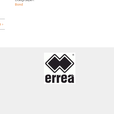
Bond
 ›