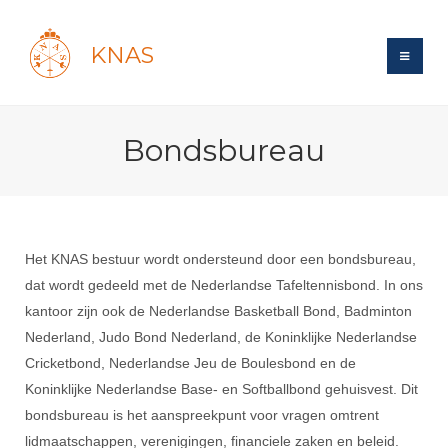
KNAS
Site
Bondsbureau
Bond
Login
Schermen
Bond
Recent posts
Beleid
Topsport
Books
Breedtesport
Het KNAS bestuur wordt ondersteund door een bondsbureau,
Lidmaatschap
Polls
Introductie
Informatie
dat wordt gedeeld met de Nederlandse Tafeltennisbond. In ons
Wat is topsport
Tarieven
Forums
kantoor zijn ook de Nederlandse Basketball Bond, Badminton
Recreatiesport
Nieuws
Forums
Voor de jeugd
Nederland, Judo Bond Nederland, de Koninklijke Nederlandse
Reglementen
Maandelijks archief
Veteranen
NK's
Cricketbond, Nederlandse Jeu de Boulesbond en de
Spreekbeurtpakket
Ledencijfers
Zoek Vereniging
Forums
Lichtzwaardschermen
Koninklijke Nederlandse Base- en Softballbond gehuisvest. Dit
Evenement
Ouders en vereniging
Sponsors en Partners
bondsbureau is het aanspreekpunt voor vragen omtrent
Oranje
Schermforum
Contact
Wedstrijdsport
lidmaatschappen, verenigingen, financiele zaken en beleid.
Jeugdkampen