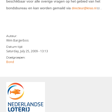
Alle Verenigingen
beschikbaar voor alle overige vragen op het gebied van het
Opleidingen
bondsbureau en kan worden gemaild via
.
(link sends
directeur@knas.nl
Nieuws
Wedstrijdorganisatie
Tuchtzaken
e-mail)
Verenigingsondersteuning
Nieuws
Archief
Witte Vlekkenplan
Aanvragen van scheidsrechters
Auteur:
Infotheek
Oprichting Vereniging
Scheidsrechterslijst
Wim Bargerbos
Bibliotheek
Overschrijven leden
Datum tijd:
Import inschrijvingen uit Nahouw
Saturday, July 25, 2009 - 13:13
ALV
Doelgroepen:
Verwerk wedstrijduitslagen
Bond
Touché
NK organiseren
Promotie en logo
Geschiedenis van het schermen