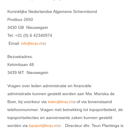
DBT
Nieuws
Website
Organisatie
NK organiseren
Ranglijsten
Brassardsysteem
Koninklijke Nederlandse Algemene Schermbond
FBT
Gebruiksvoorwaarden
Bestuur
Inschrijven
Postbus 2650
SBT
Handleiding
Voor coaches en leraren
Commissies
3430 GB Nieuwegein
Reglementen
Talentontwikkeling
Historie
Tel: +31 (0) 6 42340974
Nieuws
Ereleden
Materiaal
Email:
(link sends e-mail)
info@knas.nl
Nationale opleidingen
Leden van Verdiensten
Atletencommissie
Schermpaspoort
Bezoekadres:
Internationale opleidingen
Vacatures
Rolstoelschermen
Kelvinbaan 48
Internationale Titeltoernooien
Opleidingen
3439 MT Nieuwegein
Bondsbureau
Internationale aanmeldingen
Wedstrijdkalender
Leraar
Contact
Vragen over leden administratie en financiële
KNAS Keurmerk
administratie kunnen gesteld worden aan Mw. Mariska de
Voor scheidsrechters
Medewerkers
NK's
Boer, bij voorkeur via
of via bovenstaand
(link sends e-mail)
leden@knas.nl
Nieuws
Samenwerking
JPT
telefoonnummer. Vragen met betrekking tot topsportbeleid, de
Scheidsrechterslijst
Formulieren
topsportselecties en aanverwante zaken kunnen gesteld
JEC
worden via
. Directeur dhr. Teun Plantinga is
(link sends e-mail)
topsport@knas.nl
Scheidsrechter Documentatie
Veteranenwedstrijden