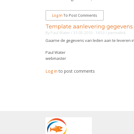
Log In
To Post Comments
Template aanlevering gegevens
By
Paul Water
/ 31-05-2010 - 14:53
/
permalink
Gaarne de gegevens van leden aan te leveren in 
Paul Water
webmaster
Log in
to post comments