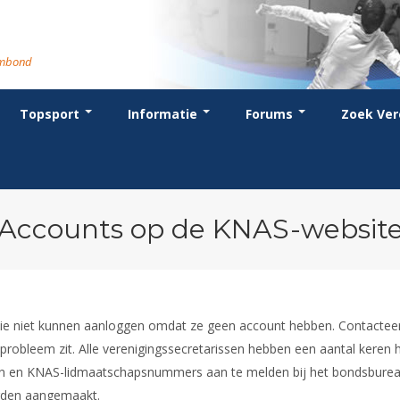
rmbond
Topsport
Informatie
Forums
Zoek Ver
cent posts
ganisatie
dstrijdsport
anje
or coaches en leraren
Evenement
Bondsbureau
Wedstrijdkalender
Atletencommissie
Voor scheidsrechters
oks
stuur
nglijsten
BT
euws
Contact
KNAS Keurmerk
Nieuws
lls
mmissies
schrijven
T
tionale opleidingen
Medewerkers
NK's
Scheidsrechterslijst
rums
eleden
glementen
T
ternationale opleidingen
Samenwerking
JPT
Scheidsrechter Documentatie
andelijks archief
den van Verdiensten
teriaal
lentontwikkeling
leidingen
Formulieren
JEC
Opleidingen
Accounts op de KNAS-websit
catures
hermpaspoort
raar
Veteranenwedstrijden
Tuchtzaken
lstoelschermen
Archief
 die niet kunnen aanloggen omdat ze geen account hebben. Contactee
 probleem zit. Alle verenigingssecretarissen hebben een aantal keren 
en en KNAS-lidmaatschapsnummers aan te melden bij het bondsburea
orden aangemaakt.