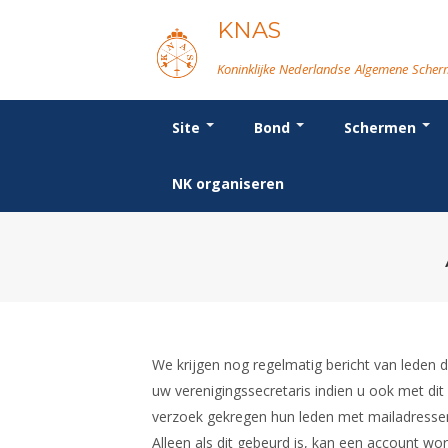
KNAS
Koninklijke Nederlandse Algemene Sche
Site
Bond
Schermen
Login
Bond
Breedtesport
Wat is topsport
Voor de jeugd
Forums
Re
Or
We
Or
Vo
NK organiseren
Beleid
Introductie
Nieuws
Spreekbeurtpakket
Schermforum
Bo
Be
Ra
D
Ni
Lidmaatschap
Recreatiesport
NK's
Ouders en vereniging
Nieuws
Po
Co
In
FB
Na
Tarieven
Veteranen
Jeugdkampen
Fo
Er
Re
SB
In
Reglementen
Lichtzwaardschermen
Brassardsysteem
Ma
Le
Ma
Ta
Op
Ledencijfers
Va
Sc
Le
Sponsors en Partners
Ro
Geschiedenis van het schermen
We krijgen nog regelmatig bericht van leden
uw verenigingssecretaris indien u ook met dit
verzoek gekregen hun leden met mailadress
Alleen als dit gebeurd is, kan een account w