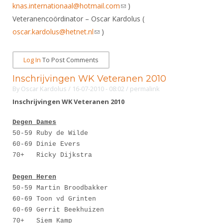
knas.internationaal@hotmail.com
(link sends e-mail)
)
Veteranencoördinator – Oscar Kardolus (
oscar.kardolus@hetnet.nl
(link sends e-mail)
)
Log In
To Post Comments
Inschrijvingen WK Veteranen 2010
By
Oscar Kardolus
/ 16-07-2010 - 08:02
/
permalink
Inschrijvingen WK Veteranen 2010
Degen Dames
50-59 Ruby de Wilde
60-69 Dinie Evers
70+ Ricky Dijkstra
Degen Heren
50-59 Martin Broodbakker
60-69 Toon vd Grinten
60-69 Gerrit Beekhuizen
70+ Siem Kamp