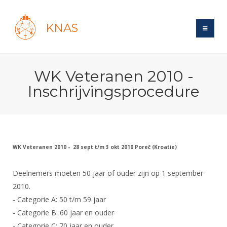
KNAS
Site
WK Veteranen 2010 -
Bond
Login
Inschrijvingsprocedure
Schermen
Bond
Recent posts
Beleid
Topsport
Books
Breedtesport
Lidmaatschap
Polls
Introductie
Informatie
Wat is topsport
WK Veteranen 2010 - 28 sept t/m 3 okt 2010 Poreč (Kroatie)
Tarieven
Forums
Recreatiesport
Nieuws
Forums
Voor de jeugd
Reglementen
Deelnemers moeten 50 jaar of ouder zijn op 1 september
Maandelijks archief
Veteranen
NK's
2010.
Spreekbeurtpakket
Ledencijfers
Zoek Vereniging
Forums
Lichtzwaardschermen
- Categorie A: 50 t/m 59 jaar
Evenement
Ouders en vereniging
Sponsors en Partners
Oranje
- Categorie B: 60 jaar en ouder
Schermforum
Contact
Wedstrijdsport
Jeugdkampen
- Categorie C: 70 jaar en ouder