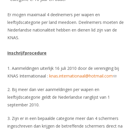
DBT
Nieuws
Website
Organisatie
NK organiseren
Ranglijsten
Brassardsysteem
FBT
Gebruiksvoorwaarden
Er mogen maximaal 4 deelnemers per wapen en
Bestuur
Inschrijven
leeftijdscategorie per land meedoen. Deelnemers moeten de
SBT
Handleiding
Voor coaches en leraren
Commissies
Nederlandse nationaliteit hebben en dienen lid zijn van de
Reglementen
Talentontwikkeling
Historie
Nieuws
Ereleden
KNAS.
Materiaal
Nationale opleidingen
Leden van Verdiensten
Atletencommissie
Schermpaspoort
Inschrijfprocedure
Internationale opleidingen
Vacatures
Rolstoelschermen
Internationale Titeltoernooien
1. Aanmeldingen uiterlijk 16 juli 2010 door de vereniging bij
Opleidingen
Bondsbureau
KNAS Internationaal :
knas.internationaal@hotmail.com
(link
Internationale aanmeldingen
Wedstrijdkalender
Leraar
sends e-
Contact
KNAS Keurmerk
2. Bij meer dan vier aanmeldingen per wapen en
mail)
Voor scheidsrechters
Medewerkers
leeftijdscategorie geldt de Nederlandse ranglijst van 1
NK's
september 2010.
Nieuws
Samenwerking
JPT
Scheidsrechterslijst
Formulieren
3. Zijn er in een bepaalde categorie meer dan 4 schermers
JEC
ingeschreven dan krijgen de betreffende schermers direct na
Scheidsrechter Documentatie
Veteranenwedstrijden