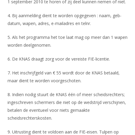
Alle Verenigingen
1 september 2010 te horen of zij deel kunnen nemen of niet.
Opleidingen
Nieuws
4. Bij aanmelding dient te worden opgegeven : naam, geb-
Wedstrijdorganisatie
Tuchtzaken
Verenigingsondersteuning
datum, wapen, adres, e-mailadres en telnr.
Nieuws
Archief
Witte Vlekkenplan
5. Als het programma het toe laat mag op meer dan 1 wapen
Aanvragen van scheidsrechters
Infotheek
Oprichting Vereniging
worden deelgenomen.
Scheidsrechterslijst
Bibliotheek
Overschrijven leden
6. De KNAS draagt zorg voor de vereiste FIE-licentie.
Import inschrijvingen uit Nahouw
ALV
Verwerk wedstrijduitslagen
7. Het inschrijfgeld van € 55 wordt door de KNAS betaald,
Touché
maar dient te worden voorgeschoten.
NK organiseren
Promotie en logo
8. Indien nodig stuurt de KNAS één of meer scheidsrechters;
ingeschreven schermers die niet op de wedstrijd verschijnen,
betalen de eventueel voor niets gemaakte
Geschiedenis van het schermen
scheidsrechterskosten.
9. Uitrusting dient te voldoen aan de FIE-eisen. Tulpen op