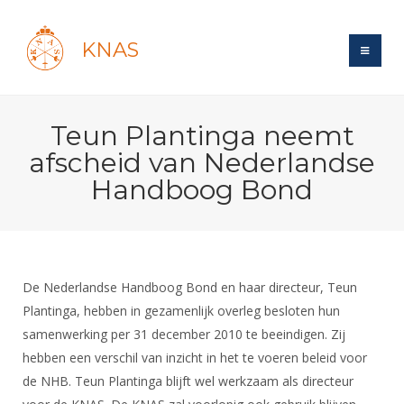
KNAS
Site
Teun Plantinga neemt
Bond
Login
afscheid van Nederlandse
Schermen
Bond
Handboog Bond
Recent posts
Beleid
Topsport
Books
Breedtesport
Lidmaatschap
Polls
Introductie
Informatie
Wat is topsport
Tarieven
Forums
Recreatiesport
De Nederlandse Handboog Bond en haar directeur, Teun
Nieuws
Forums
Voor de jeugd
Reglementen
Plantinga, hebben in gezamenlijk overleg besloten hun
Maandelijks archief
Veteranen
NK's
samenwerking per 31 december 2010 te beeindigen. Zij
Spreekbeurtpakket
Ledencijfers
Zoek Vereniging
Forums
Lichtzwaardschermen
hebben een verschil van inzicht in het te voeren beleid voor
Evenement
Ouders en vereniging
Sponsors en Partners
Oranje
Schermforum
de NHB. Teun Plantinga blijft wel werkzaam als directeur
Contact
Wedstrijdsport
Jeugdkampen