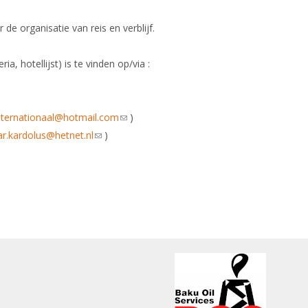
de organisatie van reis en verblijf.
ia, hotellijst) is te vinden op/via :
 is external)
nternationaal@hotmail.com
(link sends e-mail)
)
ar.kardolus@hetnet.nl
(link sends e-mail)
)