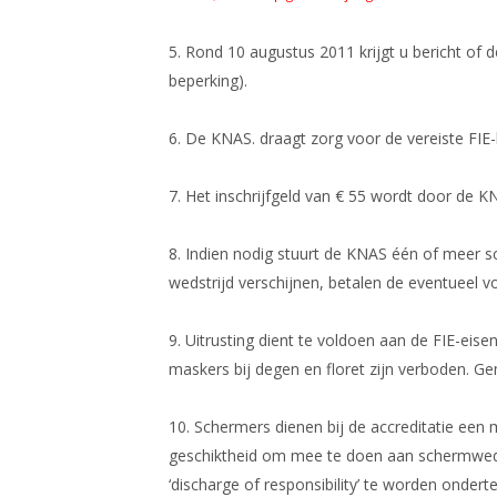
5. Rond 10 augustus 2011 krijgt u bericht of d
beperking).
6. De KNAS. draagt zorg voor de vereiste FIE-l
7. Het inschrijfgeld van € 55 wordt door de 
8. Indien nodig stuurt de KNAS één of meer s
wedstrijd verschijnen, betalen de eventueel 
9. Uitrusting dient te voldoen aan de FIE-eis
maskers bij degen en floret zijn verboden. Geme
10. Schermers dienen bij de accreditatie een m
geschiktheid om mee te doen aan schermwedstr
‘discharge of responsibility’ te worden ondert