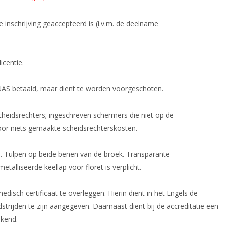
e inschrijving geaccepteerd is (i.v.m. de deelname
icentie.
KNAS betaald, maar dient te worden voorgeschoten.
cheidsrechters; ingeschreven schermers die niet op de
voor niets gemaakte scheidsrechterskosten.
en. Tulpen op beide benen van de broek. Transparante
talliseerde keellap voor floret is verplicht.
edisch certificaat te overleggen. Hierin dient in het Engels de
ijden te zijn aangegeven. Daarnaast dient bij de accreditatie een
ekend.