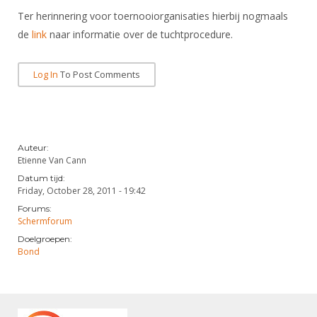
DBT
Nieuws
Website
Organisatie
Ter herinnering voor toernooiorganisaties hierbij nogmaals
NK organiseren
Ranglijsten
Brassardsysteem
FBT
Gebruiksvoorwaarden
de
link
naar informatie over de tuchtprocedure.
Bestuur
Inschrijven
SBT
Handleiding
Voor coaches en leraren
Commissies
Reglementen
Log In
To Post Comments
Talentontwikkeling
Historie
Nieuws
Ereleden
Materiaal
Nationale opleidingen
Leden van Verdiensten
Atletencommissie
Schermpaspoort
Internationale opleidingen
Vacatures
Rolstoelschermen
Auteur:
Internationale Titeltoernooien
Etienne Van Cann
Opleidingen
Datum tijd:
Bondsbureau
Internationale aanmeldingen
Wedstrijdkalender
Leraar
Friday, October 28, 2011 - 19:42
Contact
Forums:
KNAS Keurmerk
Schermforum
Voor scheidsrechters
Medewerkers
NK's
Doelgroepen:
Bond
Nieuws
Samenwerking
JPT
Scheidsrechterslijst
Formulieren
JEC
Scheidsrechter Documentatie
Veteranenwedstrijden