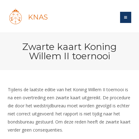
KNAS
Site
Zwarte kaart Koning
Bond
Login
Willem II toernooi
Schermen
Bond
Recent posts
Beleid
Topsport
Books
Breedtesport
Lidmaatschap
Polls
Introductie
Informatie
Tijdens de laatste editie van het Koning Willem II toernooi is
Wat is topsport
Tarieven
Forums
na een overtreding een zwarte kaart uitgereikt. De procedure
Recreatiesport
Nieuws
Forums
Voor de jeugd
Reglementen
die door het wedstrijdbureau moet worden gevolgd is echter
Maandelijks archief
Veteranen
NK's
niet correct uitgevoerd: het rapport is niet tijdig naar het
Spreekbeurtpakket
Ledencijfers
Zoek Vereniging
Forums
Lichtzwaardschermen
bondsbureau gestuurd. Om deze reden heeft de zwarte kaart
Evenement
Ouders en vereniging
Sponsors en Partners
Oranje
verder geen consequenties.
Schermforum
Contact
Wedstrijdsport
Jeugdkampen