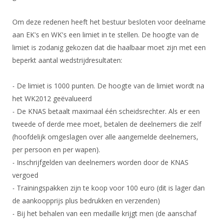
DBT
Nieuws
Website
Organisatie
NK organiseren
Ranglijsten
Brassardsysteem
FBT
Om deze redenen heeft het bestuur besloten voor deelname
Gebruiksvoorwaarden
Bestuur
Inschrijven
aan EK's en WK's een limiet in te stellen. De hoogte van de
SBT
Handleiding
Voor coaches en leraren
Commissies
limiet is zodanig gekozen dat die haalbaar moet zijn met een
Reglementen
Talentontwikkeling
Historie
beperkt aantal wedstrijdresultaten:
Nieuws
Ereleden
Materiaal
Nationale opleidingen
Leden van Verdiensten
Atletencommissie
Schermpaspoort
- De limiet is 1000 punten. De hoogte van de limiet wordt na
Internationale opleidingen
Vacatures
het WK2012 geëvalueerd
Rolstoelschermen
Internationale Titeltoernooien
- De KNAS betaalt maximaal één scheidsrechter. Als er een
Opleidingen
tweede of derde mee moet, betalen de deelnemers die zelf
Bondsbureau
Internationale aanmeldingen
Wedstrijdkalender
Leraar
(hoofdelijk omgeslagen over alle aangemelde deelnemers,
Contact
KNAS Keurmerk
per persoon en per wapen).
Voor scheidsrechters
Medewerkers
- Inschrijfgelden van deelnemers worden door de KNAS
NK's
vergoed
Nieuws
Samenwerking
JPT
- Trainingspakken zijn te koop voor 100 euro (dit is lager dan
Scheidsrechterslijst
Formulieren
de aankoopprijs plus bedrukken en verzenden)
JEC
Scheidsrechter Documentatie
- Bij het behalen van een medaille krijgt men (de aanschaf
Veteranenwedstrijden