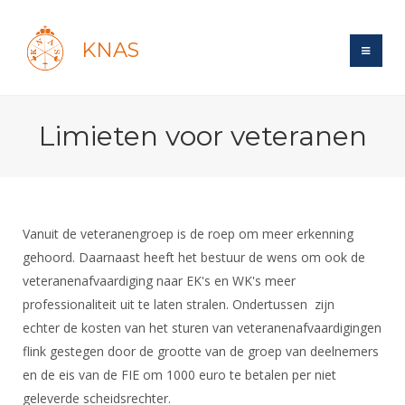
KNAS
Site
Limieten voor veteranen
Bond
Login
Schermen
Bond
Recent posts
Beleid
Topsport
Books
Breedtesport
Vanuit de veteranengroep is de roep om meer erkenning
Lidmaatschap
Polls
Introductie
gehoord. Daarnaast heeft het bestuur de wens om ook de
Informatie
Wat is topsport
Tarieven
veteranenafvaardiging naar EK's en WK's meer
Forums
Recreatiesport
Nieuws
Forums
professionaliteit uit te laten stralen. Ondertussen zijn
Voor de jeugd
Reglementen
Maandelijks archief
Veteranen
NK's
echter de kosten van het sturen van veteranenafvaardigingen
Spreekbeurtpakket
Ledencijfers
Zoek Vereniging
Forums
Lichtzwaardschermen
flink gestegen door de grootte van de groep van deelnemers
Evenement
Ouders en vereniging
Sponsors en Partners
en de eis van de FIE om 1000 euro te betalen per niet
Oranje
Schermforum
Contact
geleverde scheidsrechter.
Wedstrijdsport
Jeugdkampen