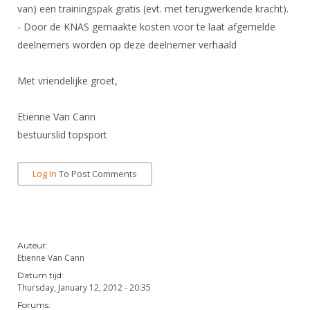
Alle Verenigingen
van) een trainingspak gratis (evt. met terugwerkende kracht).
Opleidingen
- Door de KNAS gemaakte kosten voor te laat afgemelde
Nieuws
Wedstrijdorganisatie
Tuchtzaken
deelnemers worden op deze deelnemer verhaald
Verenigingsondersteuning
Nieuws
Archief
Witte Vlekkenplan
Met vriendelijke groet,
Aanvragen van scheidsrechters
Infotheek
Oprichting Vereniging
Scheidsrechterslijst
Etienne Van Cann
Bibliotheek
Overschrijven leden
bestuurslid topsport
Import inschrijvingen uit Nahouw
ALV
Verwerk wedstrijduitslagen
Log In
To Post Comments
Touché
NK organiseren
Promotie en logo
Auteur:
Geschiedenis van het schermen
Etienne Van Cann
Datum tijd:
Thursday, January 12, 2012 - 20:35
Forums: