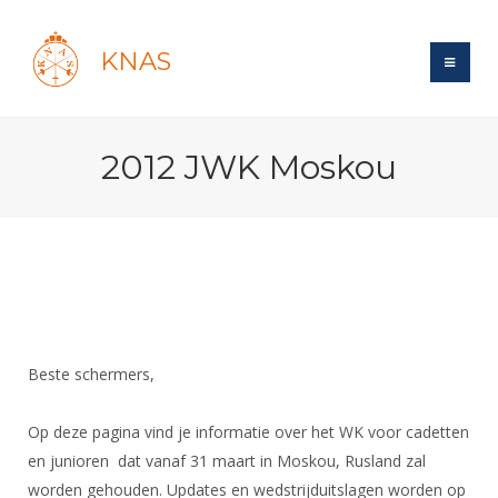
KNAS
Site
2012 JWK Moskou
Bond
Login
Schermen
Bond
Recent posts
Beleid
Topsport
Books
Breedtesport
Lidmaatschap
Polls
Introductie
Informatie
Wat is topsport
Tarieven
Forums
Recreatiesport
Nieuws
Forums
Beste schermers,
Voor de jeugd
Reglementen
Maandelijks archief
Veteranen
NK's
Spreekbeurtpakket
Ledencijfers
Zoek Vereniging
Forums
Lichtzwaardschermen
Op deze pagina vind je informatie over het WK voor cadetten
Evenement
Ouders en vereniging
Sponsors en Partners
en junioren dat vanaf 31 maart in Moskou, Rusland zal
Oranje
Schermforum
Contact
worden gehouden. Updates en wedstrijduitslagen worden op
Wedstrijdsport
Jeugdkampen