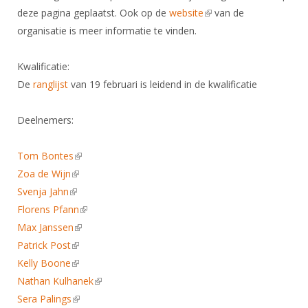
DBT
Nieuws
Website
deze pagina geplaatst. Ook op de
Organisatie
website
(link is external)
van de
NK organiseren
Ranglijsten
Brassardsysteem
FBT
organisatie is meer informatie te vinden.
Gebruiksvoorwaarden
Bestuur
Inschrijven
SBT
Handleiding
Voor coaches en leraren
Commissies
Kwalificatie:
Reglementen
Talentontwikkeling
Historie
De
ranglijst
van 19 februari is leidend in de kwalificatie
Nieuws
Ereleden
Materiaal
Nationale opleidingen
Leden van Verdiensten
Atletencommissie
Schermpaspoort
Deelnemers:
Internationale opleidingen
Vacatures
Rolstoelschermen
Internationale Titeltoernooien
Tom Bontes
(link is external)
Opleidingen
Zoa de Wijn
(link is external)
Bondsbureau
Internationale aanmeldingen
Wedstrijdkalender
Leraar
Svenja Jahn
(link is external)
Contact
KNAS Keurmerk
Florens Pfann
(link is external)
Voor scheidsrechters
Medewerkers
Max Janssen
(link is external)
NK's
Patrick Post
(link is external)
Nieuws
Samenwerking
JPT
Kelly Boone
(link is external)
Scheidsrechterslijst
Formulieren
Nathan Kulhanek
JEC
(link is external)
Scheidsrechter Documentatie
Sera Palings
(link is external)
Veteranenwedstrijden