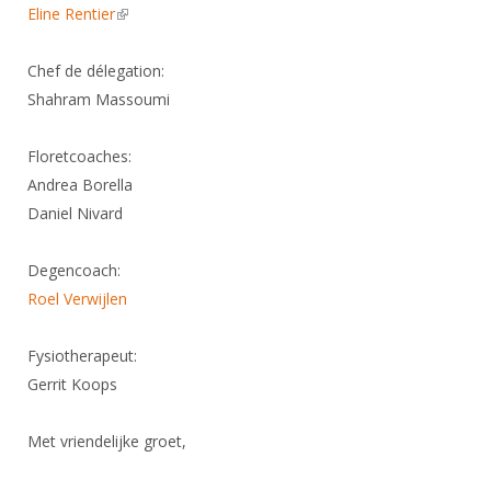
Alle Verenigingen
Eline Rentier
(link is external)
Opleidingen
Nieuws
Wedstrijdorganisatie
Tuchtzaken
Chef de délegation:
Verenigingsondersteuning
Nieuws
Shahram Massoumi
Archief
Witte Vlekkenplan
Aanvragen van scheidsrechters
Floretcoaches:
Infotheek
Oprichting Vereniging
Scheidsrechterslijst
Andrea Borella
Bibliotheek
Overschrijven leden
Daniel Nivard
Import inschrijvingen uit Nahouw
ALV
Verwerk wedstrijduitslagen
Degencoach:
Touché
NK organiseren
Roel Verwijlen
Promotie en logo
Fysiotherapeut:
Gerrit Koops
Geschiedenis van het schermen
Met vriendelijke groet,