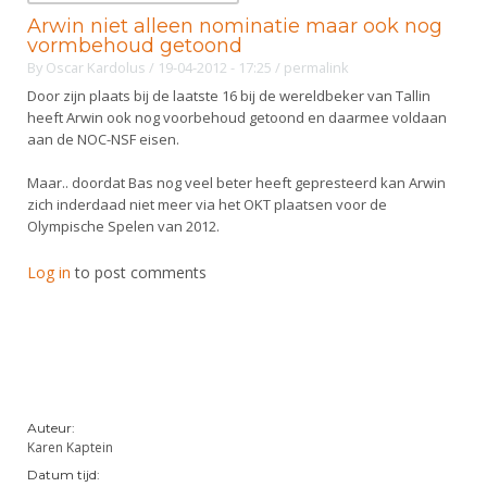
Arwin niet alleen nominatie maar ook nog
vormbehoud getoond
By
Oscar Kardolus
/ 19-04-2012 - 17:25
/
permalink
Door zijn plaats bij de laatste 16 bij de wereldbeker van Tallin
heeft Arwin ook nog voorbehoud getoond en daarmee voldaan
aan de NOC-NSF eisen.
Maar.. doordat Bas nog veel beter heeft gepresteerd kan Arwin
zich inderdaad niet meer via het OKT plaatsen voor de
Olympische Spelen van 2012.
Log in
to post comments
Auteur:
Karen Kaptein
Datum tijd: