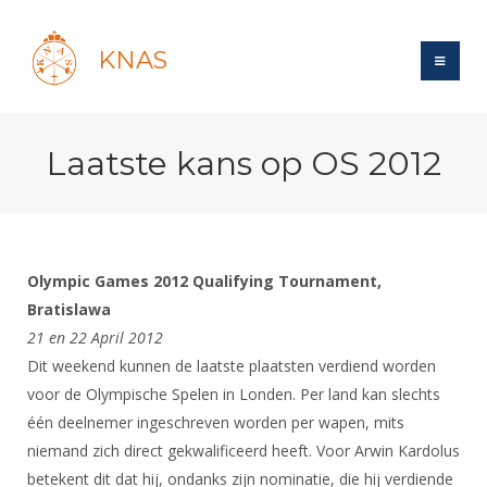
KNAS
Site
Laatste kans op OS 2012
Bond
Login
Schermen
Bond
Recent posts
Beleid
Topsport
Books
Breedtesport
Olympic Games 2012 Qualifying Tournament,
Lidmaatschap
Polls
Introductie
Bratislawa
Informatie
Wat is topsport
Tarieven
21 en 22 April 2012
Forums
Recreatiesport
Nieuws
Forums
Dit weekend kunnen de laatste plaatsten verdiend worden
Voor de jeugd
Reglementen
Maandelijks archief
Veteranen
NK's
voor de Olympische Spelen in Londen. Per land kan slechts
Spreekbeurtpakket
Ledencijfers
Zoek Vereniging
Forums
Lichtzwaardschermen
één deelnemer ingeschreven worden per wapen, mits
Evenement
Ouders en vereniging
Sponsors en Partners
niemand zich direct gekwalificeerd heeft. Voor Arwin Kardolus
Oranje
Schermforum
Contact
betekent dit dat hij, ondanks zijn nominatie, die hij verdiende
Wedstrijdsport
Jeugdkampen