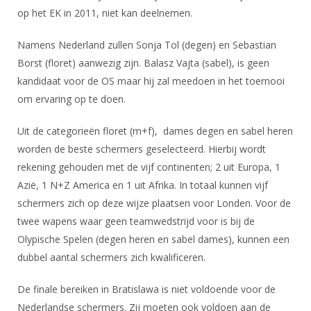
DBT
Nieuws
Website
op het EK in 2011, niet kan deelnemen.
Organisatie
NK organiseren
Ranglijsten
Brassardsysteem
FBT
Gebruiksvoorwaarden
Bestuur
Namens Nederland zullen Sonja Tol (degen) en Sebastian
Inschrijven
SBT
Handleiding
Voor coaches en leraren
Borst (floret) aanwezig zijn. Balasz Vajta (sabel), is geen
Commissies
Reglementen
Talentontwikkeling
kandidaat voor de OS maar hij zal meedoen in het toernooi
Historie
Nieuws
Ereleden
Materiaal
om ervaring op te doen.
Nationale opleidingen
Leden van Verdiensten
Atletencommissie
Schermpaspoort
Uit de categorieën floret (m+f), dames degen en sabel heren
Internationale opleidingen
Vacatures
Rolstoelschermen
worden de beste schermers geselecteerd. Hierbij wordt
Internationale Titeltoernooien
Opleidingen
rekening gehouden met de vijf continenten; 2 uit Europa, 1
Bondsbureau
Internationale aanmeldingen
Wedstrijdkalender
Azië, 1 N+Z America en 1 uit Afrika. In totaal kunnen vijf
Leraar
Contact
schermers zich op deze wijze plaatsen voor Londen. Voor de
KNAS Keurmerk
twee wapens waar geen teamwedstrijd voor is bij de
Voor scheidsrechters
Medewerkers
NK's
Olypische Spelen (degen heren en sabel dames), kunnen een
Nieuws
Samenwerking
dubbel aantal schermers zich kwalificeren.
JPT
Scheidsrechterslijst
Formulieren
JEC
De finale bereiken in Bratislawa is niet voldoende voor de
Scheidsrechter Documentatie
Nederlandse schermers. Zij moeten ook voldoen aan de
Veteranenwedstrijden