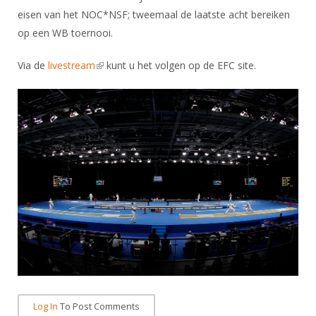
Alle Verenigingen
Opleidingen
eisen van het NOC*NSF; tweemaal de laatste acht bereiken
Nieuws
op een WB toernooi.
Wedstrijdorganisatie
Tuchtzaken
Verenigingsondersteuning
Nieuws
Archief
Via de
livestream
(link is external)
kunt u het volgen op de EFC site.
Witte Vlekkenplan
Aanvragen van scheidsrechters
Infotheek
Oprichting Vereniging
Scheidsrechterslijst
Bibliotheek
Overschrijven leden
Import inschrijvingen uit Nahouw
ALV
Verwerk wedstrijduitslagen
Touché
NK organiseren
Promotie en logo
Geschiedenis van het schermen
Log In
To Post Comments