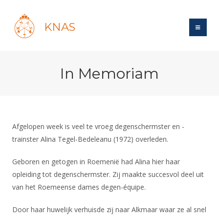
KNAS
Site
In Memoriam
Bond
Login
Schermen
Bond
Recent posts
Beleid
Topsport
Books
Breedtesport
Afgelopen week is veel te vroeg degenschermster en -
Lidmaatschap
Polls
Introductie
trainster Alina Tegel-Bedeleanu (1972) overleden.
Informatie
Wat is topsport
Tarieven
Forums
Recreatiesport
Nieuws
Geboren en getogen in Roemenië had Alina hier haar
Forums
Voor de jeugd
Reglementen
Maandelijks archief
Veteranen
opleiding tot degenschermster. Zij maakte succesvol deel uit
NK's
Spreekbeurtpakket
Ledencijfers
Zoek Vereniging
van het Roemeense dames degen-équipe.
Forums
Lichtzwaardschermen
Evenement
Ouders en vereniging
Sponsors en Partners
Oranje
Schermforum
Contact
Door haar huwelijk verhuisde zij naar Alkmaar waar ze al snel
Wedstrijdsport
Jeugdkampen