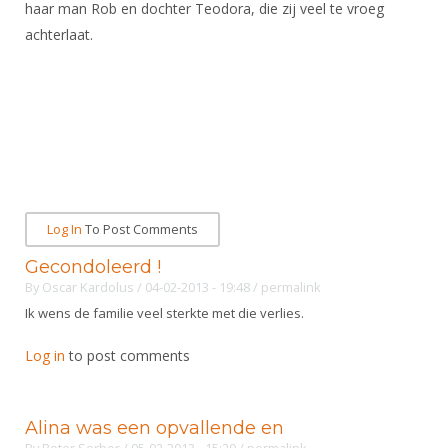
Alle Verenigingen
haar man Rob en dochter Teodora, die zij veel te vroeg
Opleidingen
achterlaat.
Nieuws
Wedstrijdorganisatie
Tuchtzaken
Verenigingsondersteuning
Nieuws
Archief
Witte Vlekkenplan
Aanvragen van scheidsrechters
Infotheek
Oprichting Vereniging
Scheidsrechterslijst
Bibliotheek
Overschrijven leden
Import inschrijvingen uit Nahouw
ALV
Log In
To Post Comments
Verwerk wedstrijduitslagen
Touché
Gecondoleerd !
NK organiseren
By
Oscar Kardolus
/ 04-02-2013 - 19:48
/
permalink
Promotie en logo
Ik wens de familie veel sterkte met die verlies.
Log in
to post comments
Geschiedenis van het schermen
Alina was een opvallende en