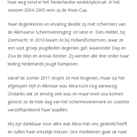
DBT
haar weg vond in het Nederlandse wedstrijdcircuit. In het
Nieuws
Website
Organisatie
NK organiseren
Ranglijsten
seizoen 2004-2005 won zij de Knas-Cup.
Brassardsysteem
FBT
Gebruiksvoorwaarden
Bestuur
Inschrijven
SBT
Haar degenkennis en ervaring deelde zij met schermers van
Handleiding
Voor coaches en leraren
Commissies
Reglementen
de Alkmaarse Schermvereniging
en later in
Den-Helder, bij
Talentontwikkeling
Historie
Nieuws
Ereleden
Zeemacht. In 2010 kwam ze bij HollandSchermen, waar ze
Materiaal
een vast groep jeugdleden degenles gaf, waaronder Day en
Nationale opleidingen
Leden van Verdiensten
Atletencommissie
Schermpaspoort
Zoa de Wijn en Anouk Rentier. Zij werden alle drie onder haar
Internationale opleidingen
Vacatures
leiding Nederlands Jeugd Kampioen.
Rolstoelschermen
Internationale Titeltoernooien
Opleidingen
Bondsbureau
Vanaf de zomer 2011 stopte ze met lesgeven, maar op het
Internationale aanmeldingen
Wedstrijdkalender
Leraar
afgelopen NJK in Alkmaar was Alina toch nog aanwezig.
Contact
KNAS Keurmerk
Ondanks dat ze ernstig ziek was en maar even zou komen
Voor scheidsrechters
Medewerkers
genoot ze de hele dag van het schermevenement en coachte
NK's
vanzelfsprekend ‘haar’ pupillen.
Nieuws
Samenwerking
JPT
Scheidsrechterslijst
Formulieren
Wij zijn dankbaar voor alles wat Alina met ons gedeeld heeft
JEC
en zullen haar vreselijk missen. Ons medeleven gaat uit naar
Scheidsrechter Documentatie
Veteranenwedstrijden