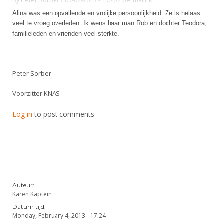
By
Peter Sorber
/ 05-02-2013 - 15:20
/
permalink
Alina was een opvallende en vrolijke persoonlijkheid. Ze is helaas
veel te vroeg overleden.
Ik wens
haar man Rob en dochter Teodora,
familieleden en vrienden veel sterkte.
Peter Sorber
Voorzitter KNAS
Log in
to post comments
Auteur:
Karen Kaptein
Datum tijd:
Monday, February 4, 2013 - 17:24