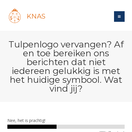
KNAS
Site
Tulpenlogo vervangen? Af
Bond
Login
en toe bereiken ons
Schermen
Bond
berichten dat niet
Recent posts
Beleid
iedereen gelukkig is met
Topsport
Books
Breedtesport
het huidige symbool. Wat
Lidmaatschap
Polls
Introductie
Informatie
Wat is topsport
vind jij?
Tarieven
Forums
Recreatiesport
Nieuws
Forums
Voor de jeugd
Reglementen
Maandelijks archief
Veteranen
NK's
Spreekbeurtpakket
Ledencijfers
Zoek Vereniging
Forums
Lichtzwaardschermen
Evenement
Nee, het is prachtig!
Ouders en vereniging
Sponsors en Partners
Oranje
Schermforum
Contact
Wedstrijdsport
Jeugdkampen