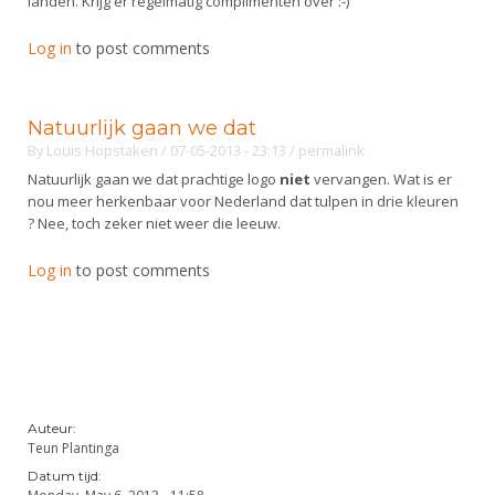
landen. Krijg er regelmatig complimenten over :-)
Alle Verenigingen
Opleidingen
Nieuws
Log in
to post comments
Wedstrijdorganisatie
Tuchtzaken
Verenigingsondersteuning
Nieuws
Archief
Witte Vlekkenplan
Natuurlijk gaan we dat
Aanvragen van scheidsrechters
By
Louis Hopstaken
/ 07-05-2013 - 23:13
/
permalink
Infotheek
Oprichting Vereniging
Scheidsrechterslijst
Natuurlijk gaan we dat prachtige logo
niet
vervangen. Wat is er
Bibliotheek
nou meer herkenbaar voor Nederland dat tulpen in drie kleuren
Overschrijven leden
Import inschrijvingen uit Nahouw
? Nee, toch zeker niet weer die leeuw.
ALV
Verwerk wedstrijduitslagen
Log in
to post comments
Touché
NK organiseren
Promotie en logo
Geschiedenis van het schermen
Auteur:
Teun Plantinga
Datum tijd: