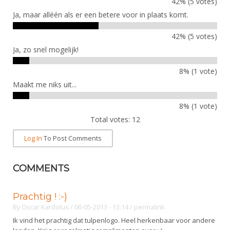
42% (5 votes)
DBT
Nieuws
Website
Organisatie
NK organiseren
Ja, maar alléén als er een betere voor in plaats komt.
Ranglijsten
Brassardsysteem
FBT
Gebruiksvoorwaarden
Bestuur
Inschrijven
42% (5 votes)
SBT
Handleiding
Voor coaches en leraren
Commissies
Ja, zo snel mogelijk!
Reglementen
Talentontwikkeling
Historie
Nieuws
Ereleden
Materiaal
8% (1 vote)
Nationale opleidingen
Leden van Verdiensten
Maakt me niks uit...
Atletencommissie
Schermpaspoort
Internationale opleidingen
Vacatures
8% (1 vote)
Rolstoelschermen
Internationale Titeltoernooien
Opleidingen
Total votes: 12
Bondsbureau
Internationale aanmeldingen
Wedstrijdkalender
Leraar
Log In
To Post Comments
Contact
KNAS Keurmerk
Voor scheidsrechters
Medewerkers
COMMENTS
NK's
Nieuws
Samenwerking
JPT
Prachtig ! :-)
Scheidsrechterslijst
Formulieren
By
Oscar Kardolus
/ 06-05-2013 - 13:14
/
permalink
JEC
Ik vind het prachtig dat tulpenlogo. Heel herkenbaar voor andere
Scheidsrechter Documentatie
Veteranenwedstrijden