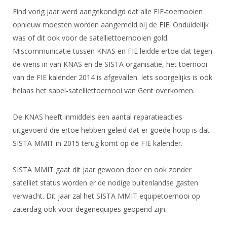
DBT
Nieuws
Website
Organisatie
Eind vorig jaar werd aangekondigd dat alle FIE-toernooien
NK organiseren
Ranglijsten
Brassardsysteem
FBT
Gebruiksvoorwaarden
opnieuw moesten worden aangemeld bij de FIE. Onduidelijk
Bestuur
Inschrijven
was of dit ook voor de satelliettoernooien gold.
SBT
Handleiding
Voor coaches en leraren
Commissies
Miscommunicatie tussen KNAS en FIE leidde ertoe dat tegen
Reglementen
Talentontwikkeling
Historie
Nieuws
de wens in van KNAS en de SISTA organisatie, het toernooi
Ereleden
Materiaal
van de FIE kalender 2014 is afgevallen. Iets soorgelijks is ook
Nationale opleidingen
Leden van Verdiensten
Atletencommissie
Schermpaspoort
helaas het sabel-satelliettoernooi van Gent overkomen.
Internationale opleidingen
Vacatures
Rolstoelschermen
Internationale Titeltoernooien
De KNAS heeft inmiddels een aantal reparatieacties
Opleidingen
Bondsbureau
uitgevoerd die ertoe hebben geleid dat er goede hoop is dat
Internationale aanmeldingen
Wedstrijdkalender
Leraar
SISTA MMIT in 2015 terug komt op de FIE kalender.
Contact
KNAS Keurmerk
Voor scheidsrechters
Medewerkers
SISTA MMIT gaat dit jaar gewoon door en ook zonder
NK's
Nieuws
satelliet status worden er de nodige buitenlandse gasten
Samenwerking
JPT
verwacht. Dit jaar zal het SISTA MMIT equipetoernooi op
Scheidsrechterslijst
Formulieren
JEC
zaterdag ook voor degenequipes geopend zijn.
Scheidsrechter Documentatie
Veteranenwedstrijden