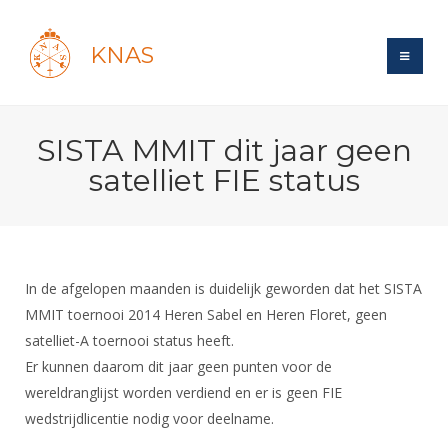
KNAS
Site
SISTA MMIT dit jaar geen
Bond
Login
satelliet FIE status
Schermen
Bond
Recent posts
Beleid
Topsport
Books
Breedtesport
Lidmaatschap
Polls
Introductie
Informatie
In de afgelopen maanden is duidelijk geworden dat het SISTA
Wat is topsport
Tarieven
Forums
MMIT toernooi 2014 Heren Sabel en Heren Floret, geen
Recreatiesport
Nieuws
Forums
Voor de jeugd
Reglementen
satelliet-A toernooi status heeft.
Maandelijks archief
Veteranen
NK's
Er kunnen daarom dit jaar geen punten voor de
Spreekbeurtpakket
Ledencijfers
Zoek Vereniging
Forums
Lichtzwaardschermen
wereldranglijst worden verdiend en er is geen FIE
Evenement
Ouders en vereniging
Sponsors en Partners
Oranje
wedstrijdlicentie nodig voor deelname.
Schermforum
Contact
Wedstrijdsport
Jeugdkampen