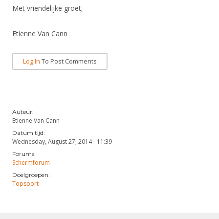
Alle Verenigingen
Met vriendelijke groet,
Opleidingen
Nieuws
Wedstrijdorganisatie
Tuchtzaken
Etienne Van Cann
Verenigingsondersteuning
Nieuws
Archief
Witte Vlekkenplan
Aanvragen van scheidsrechters
Log In
To Post Comments
Infotheek
Oprichting Vereniging
Scheidsrechterslijst
Bibliotheek
Overschrijven leden
Import inschrijvingen uit Nahouw
ALV
Auteur:
Verwerk wedstrijduitslagen
Etienne Van Cann
Touché
NK organiseren
Datum tijd:
Wednesday, August 27, 2014 - 11:39
Promotie en logo
Forums:
Schermforum
Doelgroepen:
Geschiedenis van het schermen
Topsport