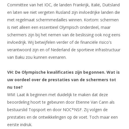
Alle Verenigingen
Committee van het IOC, de landen Frankrijk, Italië, Duitsland
Opleidingen
Nieuws
en laten we niet vergeten Rusland zijn invloedrijke landen die
Wedstrijdorganisatie
Tuchtzaken
met regelmaat schermmedailles winnen. Kortom: schermen
Verenigingsondersteuning
Nieuws
Archief
is niet alleen een essentieel Olympisch onderdeel, maar
Witte Vlekkenplan
schermers zijn bij het nemen van de beslissing ook nog eens
Aanvragen van scheidsrechters
Infotheek
invloedrijk. Wij betwijfelen verder of de financiële risico's
Oprichting Vereniging
Scheidsrechterslijst
verantwoord zijn en of Nederland de sportieve infrastructuur
Bibliotheek
Overschrijven leden
Import inschrijvingen uit Nahouw
van Baku zou kunnen evenaren.
ALV
Verwerk wedstrijduitslagen
VH: De Olympische kwalificaties zijn begonnen. Wat is
Touché
NK organiseren
uw oordeel over de prestaties van de schermers tot
nu toe?
Promotie en logo
WM: Laat ik beginnen met duidelijk te maken dat deze
beoordeling hoort te gebeuren door Etienne Van Cann als
Geschiedenis van het schermen
bestuurslid Topsport en door NOC*NSF. Zij volgen de
prestaties en de ontwikkelingen op de voet. Toch maar een
eerste indruk.