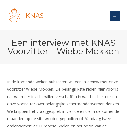
KNAS
Site
Een interview met KNAS
Bond
Login
Voorzitter - Wiebe Mokken
Schermen
Bond
Recent posts
Beleid
Topsport
Books
Breedtesport
Lidmaatschap
Polls
Introductie
Informatie
In de komende weken publiceren wij een interview met onze
Wat is topsport
Tarieven
Forums
voorzitter Wiebe Mokken. De belangrijkste reden hier voor is
Recreatiesport
Nieuws
Forums
Voor de jeugd
Reglementen
dat we meer inzicht willen verschaffen in wat het bestuur en
Maandelijks archief
Veteranen
NK's
onze voorzitter over belangrijke schermonderwerpen denken.
Spreekbeurtpakket
Ledencijfers
Zoek Vereniging
Forums
Lichtzwaardschermen
We knippen het vraaggesprek in vier delen die in de komende
Evenement
Ouders en vereniging
Sponsors en Partners
Oranje
maanden op de site worden gepubliceerd. Vandaag twee
Schermforum
Contact
Wedstrijdsport
onderwerpen: de Europese Spelen en het begin van de
Jeugdkampen