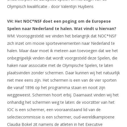
DBT
Nieuws
Website
Organisatie
Olympisch kwalificatie - door Valentijn Huybens
NK organiseren
Ranglijsten
Brassardsysteem
FBT
Gebruiksvoorwaarden
Bestuur
Inschrijven
VH: Het NOC*NSF doet een poging om de Europese
SBT
Handleiding
Voor coaches en leraren
Commissies
Spelen naar Nederland te halen. Wat vindt u hiervan?
Reglementen
Talentontwikkeling
Historie
Nieuws
WM: Vooropgesteld: we vinden het belangrijk dat NOC*NSF
Ereleden
Materiaal
zich inzet om mooie sportevenementen naar Nederland te
Nationale opleidingen
Leden van Verdiensten
Atletencommissie
Schermpaspoort
halen. Maar daar moet ik meteen aan toevoegen dat we het
Internationale opleidingen
Vacatures
onbegrijpelijk vinden dat wordt voorgesteld deze Spelen, die
Rolstoelschermen
Internationale Titeltoernooien
haken naar associatie met de Olympische Spelen, te laten
Opleidingen
Bondsbureau
plaatsvinden zonder schermen. Daar kunnen wij het natuurlijk
Internationale aanmeldingen
Wedstrijdkalender
Leraar
niet mee eens zijn. Het schermen is een van de vier sporten
Contact
KNAS Keurmerk
die vanaf 1896 op het programma staan en nooit zijn
Voor scheidsrechters
Medewerkers
weggeweest. Schermen hoort erbij. Daarnaast vinden wij het
NK's
Nieuws
onhandig het schermen weg te laten: de voorzitter van het
Samenwerking
JPT
IOC is een schermer, een vooraanstaand lid van de
Scheidsrechterslijst
Formulieren
JEC
selectiecommissie is een schermer, oud-wereldkampioene
Scheidsrechter Documentatie
Claudia Bokel zit namens de atleten in het Executive
Veteranenwedstrijden