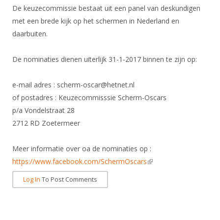
Alle Verenigingen
De keuzecommissie bestaat uit een panel van deskundigen
Opleidingen
Nieuws
met een brede kijk op het schermen in Nederland en
Wedstrijdorganisatie
Tuchtzaken
daarbuiten.
Verenigingsondersteuning
Nieuws
Archief
Witte Vlekkenplan
De nominaties dienen uiterlijk 31-1-2017 binnen te zijn op:
Aanvragen van scheidsrechters
Infotheek
Oprichting Vereniging
Scheidsrechterslijst
e-mail adres : scherm-oscar@hetnet.nl
Bibliotheek
Overschrijven leden
Import inschrijvingen uit Nahouw
of postadres : Keuzecommisssie Scherm-Oscars
ALV
p/a Vondelstraat 28
Verwerk wedstrijduitslagen
2712 RD Zoetermeer
Touché
NK organiseren
Meer informatie over oa de nominaties op :
Promotie en logo
https://www.facebook.com/SchermOscars
(link is external)
Log In
To Post Comments
Geschiedenis van het schermen