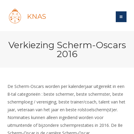
KNAS
Site
Verkiezing Scherm-Oscars
Bond
Login
2016
Schermen
Bond
Recent posts
Beleid
Topsport
Books
Breedtesport
Lidmaatschap
Polls
Introductie
Informatie
De Scherm-Oscars worden per kalenderjaar uitgereikt in een
Wat is topsport
Tarieven
Forums
8-tal categorieën : beste schermer, beste schermster, beste
Recreatiesport
Nieuws
Forums
Voor de jeugd
Reglementen
schermploeg / vereniging, beste trainer/coach, talent van het
Maandelijks archief
Veteranen
NK's
jaar, veteraan van het jaar en beste rolstoelscherm(st)er.
Spreekbeurtpakket
Ledencijfers
Zoek Vereniging
Forums
Lichtzwaardschermen
Nominaties kunnen alleen ingediend worden voor
Evenement
Ouders en vereniging
Sponsors en Partners
Oranje
uitmuntende of bijzondere schermprestaties in 2016. De 8e
Schermforum
Contact
Wedstrijdsport
Scherm-Oscar is de carrière Scherm-Oscar.
Jeugdkampen