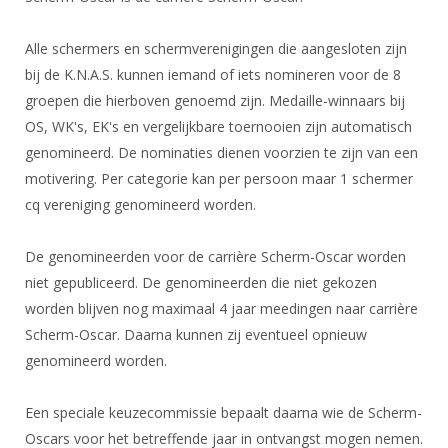
DBT
Nieuws
Website
Organisatie
NK organiseren
Ranglijsten
Brassardsysteem
FBT
Gebruiksvoorwaarden
Alle schermers en schermverenigingen die aangesloten zijn
Bestuur
Inschrijven
bij de K.N.A.S. kunnen iemand of iets nomineren voor de 8
SBT
Handleiding
Voor coaches en leraren
Commissies
groepen die hierboven genoemd zijn. Medaille-winnaars bij
Reglementen
Talentontwikkeling
Historie
Nieuws
OS, WK's, EK's en vergelijkbare toernooien zijn automatisch
Ereleden
Materiaal
genomineerd. De nominaties dienen voorzien te zijn van een
Nationale opleidingen
Leden van Verdiensten
Atletencommissie
Schermpaspoort
motivering. Per categorie kan per persoon maar 1 schermer
Internationale opleidingen
Vacatures
cq vereniging genomineerd worden.
Rolstoelschermen
Internationale Titeltoernooien
Opleidingen
Bondsbureau
De genomineerden voor de carrière Scherm-Oscar worden
Internationale aanmeldingen
Wedstrijdkalender
Leraar
niet gepubliceerd. De genomineerden die niet gekozen
Contact
KNAS Keurmerk
worden blijven nog maximaal 4 jaar meedingen naar carrière
Voor scheidsrechters
Medewerkers
Scherm-Oscar. Daarna kunnen zij eventueel opnieuw
NK's
Nieuws
genomineerd worden.
Samenwerking
JPT
Scheidsrechterslijst
Formulieren
JEC
Een speciale keuzecommissie bepaalt daarna wie de Scherm-
Scheidsrechter Documentatie
Oscars voor het betreffende jaar in ontvangst mogen nemen.
Veteranenwedstrijden