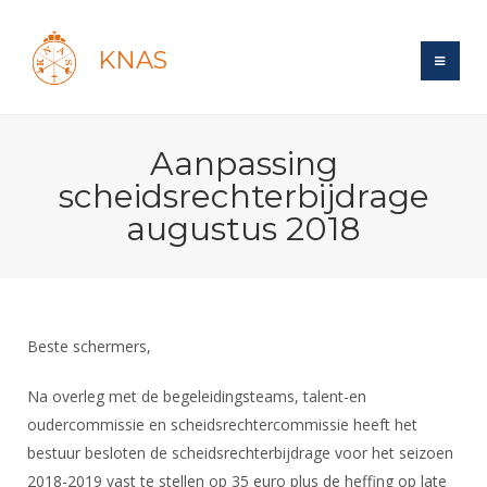
KNAS
Site
Aanpassing
Bond
Login
scheidsrechterbijdrage
Schermen
Bond
augustus 2018
Recent posts
Beleid
Topsport
Books
Breedtesport
Lidmaatschap
Polls
Introductie
Informatie
Wat is topsport
Tarieven
Forums
Recreatiesport
Beste schermers,
Nieuws
Forums
Voor de jeugd
Reglementen
Maandelijks archief
Veteranen
NK's
Na overleg met de begeleidingsteams, talent-en
Spreekbeurtpakket
Ledencijfers
Zoek Vereniging
Forums
Lichtzwaardschermen
oudercommissie en scheidsrechtercommissie heeft het
Evenement
Ouders en vereniging
Sponsors en Partners
bestuur besloten de scheidsrechterbijdrage voor het seizoen
Oranje
Schermforum
Contact
Wedstrijdsport
2018-2019 vast te stellen op 35 euro plus de heffing op late
Jeugdkampen