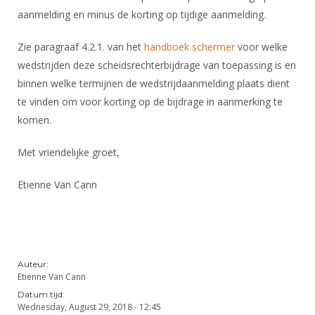
DBT
Nieuws
Website
Organisatie
aanmelding en minus de korting op tijdige aanmelding.
NK organiseren
Ranglijsten
Brassardsysteem
FBT
Gebruiksvoorwaarden
Bestuur
Inschrijven
Zie paragraaf 4.2.1. van het
handboek schermer
voor welke
SBT
Handleiding
Voor coaches en leraren
Commissies
wedstrijden deze scheidsrechterbijdrage van toepassing is en
Reglementen
Talentontwikkeling
Historie
binnen welke termijnen de wedstrijdaanmelding plaats dient
Nieuws
Ereleden
Materiaal
te vinden om voor korting op de bijdrage in aanmerking te
Nationale opleidingen
Leden van Verdiensten
Atletencommissie
komen.
Schermpaspoort
Internationale opleidingen
Vacatures
Rolstoelschermen
Met vriendelijke groet,
Internationale Titeltoernooien
Opleidingen
Bondsbureau
Internationale aanmeldingen
Etienne Van Cann
Wedstrijdkalender
Leraar
Contact
KNAS Keurmerk
Voor scheidsrechters
Medewerkers
NK's
Nieuws
Samenwerking
JPT
Auteur:
Etienne Van Cann
Scheidsrechterslijst
Formulieren
JEC
Datum tijd:
Scheidsrechter Documentatie
Wednesday, August 29, 2018 - 12:45
Veteranenwedstrijden