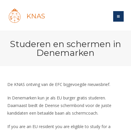
KNAS
Site
Studeren en schermen in
Bond
Login
Denemarken
Schermen
Bond
Recent posts
Beleid
Topsport
Books
Breedtesport
Lidmaatschap
Polls
Introductie
Informatie
De KNAS ontving van de EFC bijgevoegde nieuwsbrief.
Wat is topsport
Tarieven
Forums
Recreatiesport
Nieuws
Forums
In Denemarken kun je als EU burger gratis studeren.
Voor de jeugd
Reglementen
Maandelijks archief
Veteranen
Daarnaast biedt de Deense schermbond voor de juiste
NK's
Spreekbeurtpakket
Ledencijfers
Zoek Vereniging
Forums
kandidaten een betaalde baan als schermcoach.
Lichtzwaardschermen
Evenement
Ouders en vereniging
Sponsors en Partners
Oranje
Schermforum
Contact
If you are an EU resident you are eligible to study for a
Wedstrijdsport
Jeugdkampen