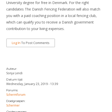
DBT
Nieuws
Website
University degree for free in Denmark. For the right
Organisatie
NK organiseren
Ranglijsten
Brassardsysteem
candidates The Danish Fencing Federation will also match
FBT
Gebruiksvoorwaarden
Bestuur
you with a paid coaching position in a local fencing club,
Inschrijven
SBT
Handleiding
Voor coaches en leraren
which can qualify you to receive a Danish government
Commissies
Reglementen
Talentontwikkeling
contribution to your living expenses.
Historie
Nieuws
Ereleden
Materiaal
Nationale opleidingen
Leden van Verdiensten
Atletencommissie
Log In
To Post Comments
Schermpaspoort
Internationale opleidingen
Vacatures
Rolstoelschermen
Internationale Titeltoernooien
Opleidingen
Bondsbureau
Internationale aanmeldingen
Wedstrijdkalender
Leraar
Auteur:
Contact
Sonja Lendi
KNAS Keurmerk
Datum tijd:
Voor scheidsrechters
Medewerkers
Wednesday, January 23, 2019 - 13:39
NK's
Nieuws
Samenwerking
Forums:
JPT
Schermforum
Scheidsrechterslijst
Formulieren
Doelgroepen:
JEC
Schermer
Scheidsrechter Documentatie
Veteranenwedstrijden
Onderwerpen: