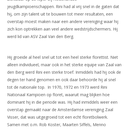
DBT
Nieuws
Website
Organisatie
jeugdkampioenschappen. Rini had al vrij snel in de gaten dat
NK organiseren
Ranglijsten
Brassardsysteem
FBT
Gebruiksvoorwaarden
hij, om zijn talent uit te bouwen tot meer resultaten, een
Bestuur
Inschrijven
overstap moest maken naar een andere vereniging waar hij
SBT
Handleiding
Voor coaches en leraren
Commissies
zich kon optrekken aan veel andere wedstrijdschermers. Hij
Reglementen
Talentontwikkeling
Historie
Nieuws
werd lid van ASV Zaal Van den Berg.
Ereleden
Materiaal
Nationale opleidingen
Leden van Verdiensten
Atletencommissie
Schermpaspoort
Internationale opleidingen
Hij groeide al heel snel uit tot een heel sterke florettist. Niet
Vacatures
Rolstoelschermen
Internationale Titeltoernooien
alleen individueel, maar ook in het sterke equipe van Zaal van
Opleidingen
den Berg werd Rini een sterke troef. Inmiddels had hij ook de
Bondsbureau
Internationale aanmeldingen
Wedstrijdkalender
Leraar
degen ter hand genomen en ook daar behoorde hij al snel
Contact
KNAS Keurmerk
tot de nationale top. In 1970, 1972 en 1973 werd Rini
Voor scheidsrechters
Medewerkers
Nationaal Kampioen op floret, waaruit mag blijken hoe
NK's
dominant hij in die periode was. Hij had inmiddels weer een
Nieuws
Samenwerking
JPT
overstap gemaakt naar de Amsterdamse vereniging Zaal
Scheidsrechterslijst
Formulieren
Visser, dat was uitgegroeid tot een echt floretbolwerk.
JEC
Scheidsrechter Documentatie
Samen met o.m. Rob Koster, Maarten Siffels, Menno
Veteranenwedstrijden