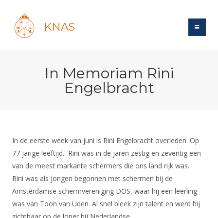
KNAS
Site
In Memoriam Rini
Bond
Login
Engelbracht
Schermen
Bond
Recent posts
Beleid
Topsport
Books
Breedtesport
Lidmaatschap
Polls
Introductie
Informatie
In de eerste week van juni is Rini Engelbracht overleden. Op
Wat is topsport
Tarieven
Forums
77 jarige leeftijd. Rini was in de jaren zestig en zeventig een
Recreatiesport
Nieuws
Forums
Voor de jeugd
Reglementen
van de meest markante schermers die ons land rijk was.
Maandelijks archief
Veteranen
NK's
Rini was als jongen begonnen met schermen bij de
Spreekbeurtpakket
Ledencijfers
Zoek Vereniging
Forums
Lichtzwaardschermen
Amsterdamse schermvereniging DOS, waar hij een leerling
Evenement
Ouders en vereniging
Sponsors en Partners
Oranje
was van Toon van Uden. Al snel bleek zijn talent en werd hij
Schermforum
Contact
Wedstrijdsport
zichtbaar op de loper bij Nederlandse
Jeugdkampen