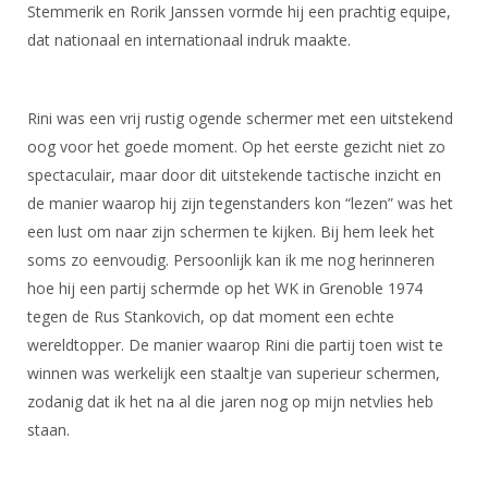
Alle Verenigingen
Stemmerik en Rorik Janssen vormde hij een prachtig equipe,
Opleidingen
dat nationaal en internationaal indruk maakte.
Nieuws
Wedstrijdorganisatie
Tuchtzaken
Verenigingsondersteuning
Nieuws
Archief
Rini was een vrij rustig ogende schermer met een uitstekend
Witte Vlekkenplan
Aanvragen van scheidsrechters
oog voor het goede moment. Op het eerste gezicht niet zo
Infotheek
Oprichting Vereniging
Scheidsrechterslijst
spectaculair, maar door dit uitstekende tactische inzicht en
Bibliotheek
Overschrijven leden
de manier waarop hij zijn tegenstanders kon “lezen” was het
Import inschrijvingen uit Nahouw
een lust om naar zijn schermen te kijken. Bij hem leek het
ALV
Verwerk wedstrijduitslagen
soms zo eenvoudig. Persoonlijk kan ik me nog herinneren
Touché
hoe hij een partij schermde op het WK in Grenoble 1974
NK organiseren
tegen de Rus Stankovich, op dat moment een echte
Promotie en logo
wereldtopper. De manier waarop Rini die partij toen wist te
winnen was werkelijk een staaltje van superieur schermen,
zodanig dat ik het na al die jaren nog op mijn netvlies heb
Geschiedenis van het schermen
staan.