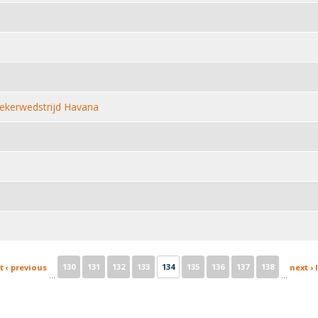
ekerwedstrijd Havana
130
131
132
133
134
135
136
137
138
t
‹ previous
next ›
…
…