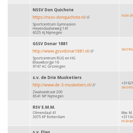
e-mail)
NSSV Don Quichote
nssv.d
https://nssv-donquichote.nl/
(link is external)
Sportcentrum Gymnasion
Heyendaalseweg 141
6525 AJ Nijmegen
GSSV Donar 1881
secret
http://www.gssvdonar1881.nl/
(link is external)
Sportcentrum RUG en HG
Blauwborgje 16
9747 AC Groningen
s.v. de Drie Musketiers
+3162
http://www.de-3-musketiers.nl/
(link is external)
secret
Zwaluwstraat 200
6541 NP Nijmegen
RSV E.M.M.
Olmendaal 41
Mw. M.
3075 KP Rotterdam
+3110
m-kran
s.v. Elan