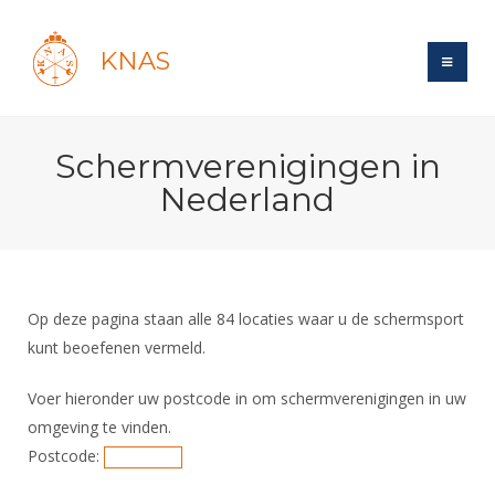
KNAS
Site
Schermverenigingen in
Bond
Login
Nederland
Schermen
Bond
Recent posts
Beleid
Topsport
Books
Breedtesport
Lidmaatschap
Polls
Introductie
Informatie
Op deze pagina staan alle
84
locaties waar u de schermsport
Wat is topsport
Tarieven
Forums
kunt beoefenen vermeld.
Recreatiesport
Nieuws
Forums
Voor de jeugd
Reglementen
Maandelijks archief
Veteranen
Voer hieronder uw postcode in om schermverenigingen in uw
NK's
Spreekbeurtpakket
Ledencijfers
Zoek Vereniging
Forums
omgeving te vinden.
Lichtzwaardschermen
Evenement
Ouders en vereniging
Sponsors en Partners
Postcode:
Oranje
Schermforum
Contact
Wedstrijdsport
Jeugdkampen