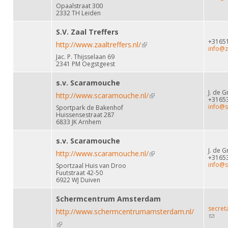
Opaalstraat 300
2332 TH Leiden
S.V. Zaal Treffers
+3165
http://www.zaaltreffers.nl/
(link is external)
info@za
Jac. P. Thijsselaan 69
2341 PM Oegstgeest
s.v. Scaramouche
J. de G
http://www.scaramouche.nl/
(link is external)
+3165
info@s
Sportpark de Bakenhof
Huissensestraat 287
6833 JK Arnhem
s.v. Scaramouche
J. de G
http://www.scaramouche.nl/
(link is external)
+3165
info@s
Sportzaal Huis van Droo
Fuutstraat 42-50
6922 WJ Duiven
Schermcentrum Amsterdam
secre
http://www.schermcentrumamsterdam.nl/
(link
sends
(link is external)