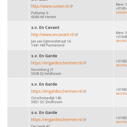
Mevr. 
http://www.svelan.nl/
(link is external)
+3165
svelan
Putkamp 6
6049 AK Herten
s.v. En Cavant
Mevr. N
http://www.encavant.nl/
(link is external)
+3164
secret
Jan van Egmondstraat 16
1441 HM Purmerend
s.v. En Garde
+3168
https://engardeschermen.nl/
(link is external)
secret
Norenberg 21
5508 DJ Veldhoven
s.v. En Garde
+3168
https://engardeschermen.nl/
(link is external)
secret
Oirschotsedijk 14b
5651 GC Eindhoven
s.v. En Garde
+3168
https://engardeschermen.nl/
(link is external)
secret
De Leest 47