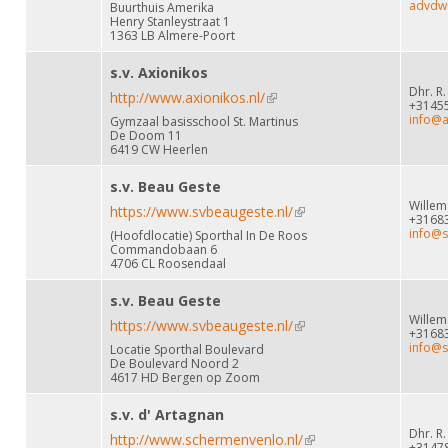
Alle Verenigingen
advdwe
Buurthuis Amerika
Opleidingen
Henry Stanleystraat 1
1363 LB Almere-Poort
Nieuws
Wedstrijdorganisatie
Tuchtzaken
s.v. Axionikos
Verenigingsondersteuning
Nieuws
Archief
Dhr. R
http://www.axionikos.nl/
(link is external)
+3145
Witte Vlekkenplan
info@a
Gymzaal basisschool St. Martinus
Aanvragen van scheidsrechters
De Doom 11
Infotheek
Oprichting Vereniging
6419 CW Heerlen
Scheidsrechterslijst
Bibliotheek
Overschrijven leden
s.v. Beau Geste
Import inschrijvingen uit Nahouw
Wille
https://www.svbeaugeste.nl/
(link is external)
ALV
+3168
Verwerk wedstrijduitslagen
info@s
(Hoofdlocatie) Sporthal In De Roos
Commandobaan 6
Touché
4706 CL Roosendaal
NK organiseren
s.v. Beau Geste
Promotie en logo
Wille
https://www.svbeaugeste.nl/
(link is external)
+3168
info@s
Locatie Sporthal Boulevard
De Boulevard Noord 2
Geschiedenis van het schermen
4617 HD Bergen op Zoom
s.v. d' Artagnan
Dhr. R
http://www.schermenvenlo.nl/
(link is external)
+3147