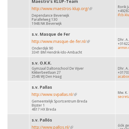
Maestro's KLUP-Team
Rorik 
http://www.maestros-klup.org/
(link is external)
+4928
ifcb.k
Dependance Beverwijk
Parallelweg 130
1948 NK Beverwijk
s.v. Masque de Fer
Dhr. A
http://www.masque-de-fer.nl/
(link is external)
+3162
armin.
Onderdijk 90
3341 BM Hendrik-Ido-Ambacht
s.v. O.K.K.
Gymzaal Daltonschool De Vijver
Dhr. A.
Kikkerbeetlaan 27
+3170
2548 WJ Den Haag
acabo
s.v. Pallas
Mw. K.
http://www.svpallas.nl/
(link is external)
secret
Gemeentelijk Sportcentrum Breda
Bijster 1
4817 HX Breda
s.v. Pallós
óók gev
http://www.pallos.nl/
(link is external)