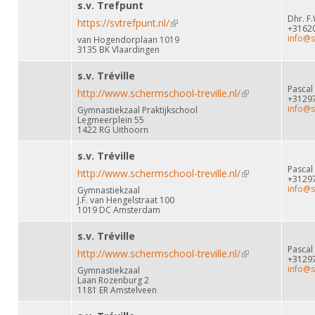
s.v. Trefpunt
Dhr. F.
https://svtrefpunt.nl/
(link is external)
+3162
info@s
van Hogendorplaan 1019
3135 BK Vlaardingen
s.v. Tréville
Pascal
http://www.schermschool-treville.nl/
(link is external)
+3129
info@s
Gymnastiekzaal Praktijkschool
Legmeerplein 55
1422 RG Uithoorn
s.v. Tréville
Pascal
http://www.schermschool-treville.nl/
(link is external)
+3129
info@s
Gymnastiekzaal
J.F. van Hengelstraat 100
1019 DC Amsterdam
s.v. Tréville
Pascal
http://www.schermschool-treville.nl/
(link is external)
+3129
info@s
Gymnastiekzaal
Laan Rozenburg 2
1181 ER Amstelveen