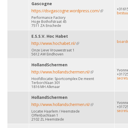
Gascogne
+3161
https://dsvgascogne.wordpress.com/
(link is
bestuu
Performance Factory
external)
Hoge Bothofstraat 45
7511 ZA Enschede
E.S.S.V. Hoc Habet
board
http://www.hochabet.nl/
(link is external)
Onze Lieve Vrouwestraat 1
5612 AW Eindhoven
HollandSchermen
Yvonne
http://www.hollandschermen.nl/
(link is external)
+3172
secret
Hoofdlocatie: Sportcomplex De meent
Terborchlaan 301
1816 MH Alkmaar
HollandSchermen
Yvonne
http://www.hollandschermen.nl/
(link is external)
+3172
secret
Locatie Haarlem / Heemstede
Offenbachlaan 1
2102 ZL Heemstede