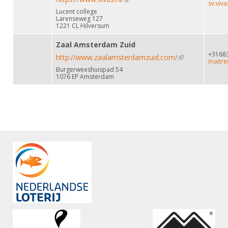
sv.viv
Lucent college
Larenseweg 127
1221 CL Hilversum
Zaal Amsterdam Zuid
+3168
http://www.zaalamsterdamzuid.com/
(link is
maitr
Burgerweeshuispad 54
external)
1076 EP Amsterdam