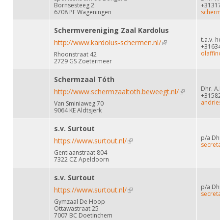
Bornsesteeg 2
+3131
6708 PE Wageningen
scherm
Schermvereniging Zaal Kardolus
t.a.v. 
http://www.kardolus-schermen.nl/
(link is external)
+3163
olaffi
Rhoonstraat 42
2729 GS Zoetermeer
Schermzaal Tóth
Dhr. A
http://www.schermzaaltoth.beweegt.nl/
(link is
+3158
andrie
Van Sminiaweg 70
external)
9064 KE Aldtsjerk
s.v. Surtout
p/a Dh
https://www.surtout.nl/
(link is external)
secret
Gentiaanstraat 804
7322 CZ Apeldoorn
s.v. Surtout
p/a Dh
https://www.surtout.nl/
(link is external)
secret
Gymzaal De Hoop
Ottawastraat 25
7007 BC Doetinchem