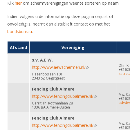
DBT
Nieuws
Website
Klik
hier
om schermverenigingen weer te sorteren op naam.
Organisatie
NK organiseren
Ranglijsten
Brassardsysteem
FBT
Gebruiksvoorwaarden
Bestuur
Indien volgens u de informatie op deze pagina onjuist of
Inschrijven
SBT
Handleiding
onvolledig is, neemt dan alstublieft contact op met het
Voor coaches en leraren
Commissies
Reglementen
bondsbureau
.
Talentontwikkeling
Historie
Nieuws
Ereleden
Materiaal
Nationale opleidingen
Leden van Verdiensten
Afstand
Vereniging
Atletencommissie
Schermpaspoort
Internationale opleidingen
Vacatures
s.v. A.E.W.
Rolstoelschermen
Internationale Titeltoernooien
Dhr. K
Opleidingen
http://www.aewschermen.nl/
(link is external)
+3162
Bondsbureau
secret
Hazenboslaan 101
Internationale aanmeldingen
Wedstrijdkalender
Leraar
2343 SZ Oegstgeest
Contact
KNAS Keurmerk
Fencing Club Almere
Voor scheidsrechters
Medewerkers
Mw. C.
http://www.fencingclubalmere.nl/
(link is external)
NK's
+3162
advdwe
Gerrit Th. Rotmanlaan 28
Nieuws
Samenwerking
1336 BA Almere-Buiten
JPT
Scheidsrechterslijst
Formulieren
Fencing Club Almere
JEC
Mw. C.
Scheidsrechter Documentatie
http://www.fencingclubalmere.nl/
(link is external)
+3162
Veteranenwedstrijden