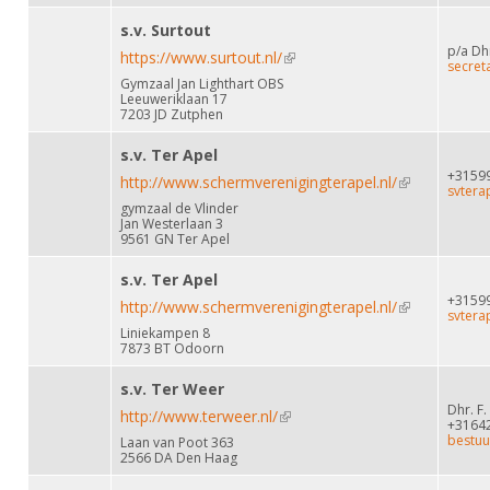
s.v. Surtout
p/a Dh
https://www.surtout.nl/
(link is external)
secret
Gymzaal Jan Lighthart OBS
Leeuweriklaan 17
7203 JD Zutphen
s.v. Ter Apel
+3159
http://www.schermverenigingterapel.nl/
(link is
svtera
gymzaal de Vlinder
external)
Jan Westerlaan 3
9561 GN Ter Apel
s.v. Ter Apel
+3159
http://www.schermverenigingterapel.nl/
(link is
svtera
Liniekampen 8
external)
7873 BT Odoorn
s.v. Ter Weer
Dhr. F.
http://www.terweer.nl/
(link is external)
+3164
bestuu
Laan van Poot 363
2566 DA Den Haag