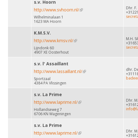
s.v. Hoorn
Dhr. F
http://www.svhoorn.nl/
(link is external)
+3122
secret
Wilhelminalaan 1
1623 MA Hoorn
K.M.S.V.
M.H. S
http://www.kmsv.nl/
(link is external)
+3165
secret
Lijndonk 60
4907 XE Oosterhout
s.v. l' Assaillant
dhr. D
http://www.lassaillant.nl/
(link is external)
+3111
badee
Sportzaal
4384 PA Vlissingen
s.v. La Prime
Dhr. M
http://www.laprime.nl/
(link is external)
+3161
info@l
Hollandseweg 7
6706 KN Wageningen
s.v. La Prime
Dhr. M
http://www.laprime.nl/
(link is external)
+3161