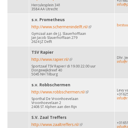
+3168
info@p
Herculesplein 341
3584 AA Utrecht
s.v. Prometheus
bestuu
http://www.schermenindelft.nl/
(link is external)
Gymzaal aan de J.J. Slauerhofflaan
Jan Jacob Slauerhofflaan 279
2624 JZ Delft
TSV Rapier
Dhr. J
http://www.rapier.nl/
(link is external)
info@r
Sportzaal TSV Rapier/ di 19.00 22.00 uur
Dongewijkdreef 40
5045 NH Tilburg
s.v. Robbschermen
Levy v
http://www.robbschermen.nl/
(link is external)
+3162
info@
Sporthal De Vroonhoevelaan
Vroonhoevelaan 2
2408 ST Alphen aan den Rijn
S.V. Zaal Treffers
+3165
http://www.zaaltreffers.nl/
(link is external)
info@za