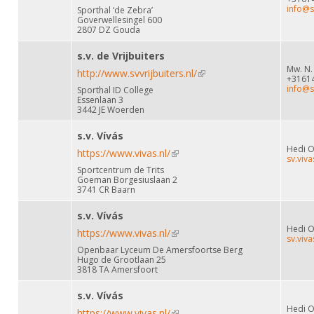
info@sv
Sporthal ‘de Zebra’
Goverwellesingel 600
2807 DZ Gouda
s.v. de Vrijbuiters
Mw. N.
http://www.svvrijbuiters.nl/
(link is external)
+3161
info@sv
Sporthal ID College
Essenlaan 3
3442 JE Woerden
s.v. Vívás
Hedi 
https://www.vivas.nl/
(link is external)
sv.viv
Sportcentrum de Trits
Goeman Borgesiuslaan 2
3741 CR Baarn
s.v. Vívás
Hedi 
https://www.vivas.nl/
(link is external)
sv.viv
Openbaar Lyceum De Amersfoortse Berg
Hugo de Grootlaan 25
3818 TA Amersfoort
s.v. Vívás
Hedi 
https://www.vivas.nl/
(link is external)