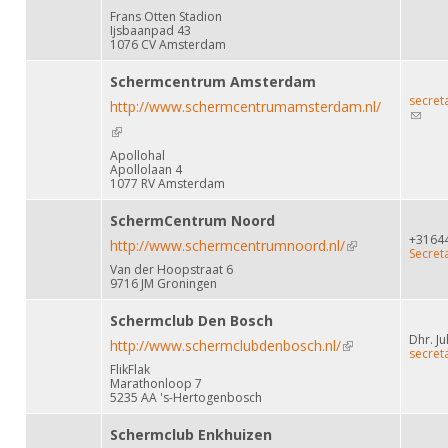
e-mail)
Frans Otten Stadion
Ijsbaanpad 43
1076 CV Amsterdam
Schermcentrum Amsterdam
secre
http://www.schermcentrumamsterdam.nl/
(link
sends
(link is external)
e-mail)
Apollohal
Apollolaan 4
1077 RV Amsterdam
SchermCentrum Noord
+3164
http://www.schermcentrumnoord.nl/
(link is external)
Secret
Van der Hoopstraat 6
9716 JM Groningen
Schermclub Den Bosch
Dhr. Ju
http://www.schermclubdenbosch.nl/
(link is external)
secret
FlikFlak
Marathonloop 7
5235 AA 's-Hertogenbosch
Schermclub Enkhuizen