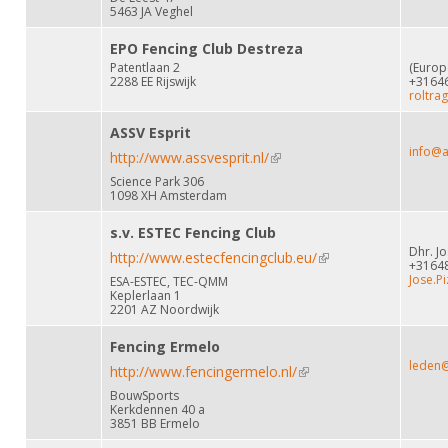
5463 JA Veghel
EPO Fencing Club Destreza
Patentlaan 2
(Europe
2288 EE Rijswijk
+3164
roltra
ASSV Esprit
info@a
http://www.assvesprit.nl/
(link is external)
Science Park 306
1098 XH Amsterdam
s.v. ESTEC Fencing Club
Dhr. J
http://www.estecfencingclub.eu/
(link is external)
+3164
Jose.P
ESA-ESTEC, TEC-QMM
Keplerlaan 1
2201 AZ Noordwijk
Fencing Ermelo
leden@
http://www.fencingermelo.nl/
(link is external)
BouwSports
Kerkdennen 40 a
3851 BB Ermelo