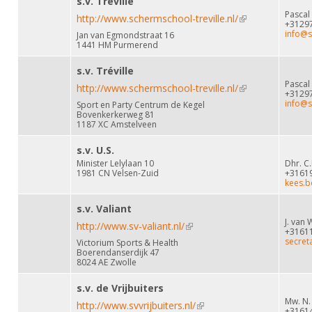
s.v. Tréville
Pascal
http://www.schermschool-treville.nl/
(link is external)
+3129
info@s
Jan van Egmondstraat 16
1441 HM Purmerend
s.v. Tréville
Pascal
http://www.schermschool-treville.nl/
(link is external)
+3129
info@s
Sport en Party Centrum de Kegel
Bovenkerkerweg 81
1187 XC Amstelveen
s.v. U.S.
Minister Lelylaan 10
Dhr. C
1981 CN Velsen-Zuid
+3161
kees.
s.v. Valiant
J. van
http://www.sv-valiant.nl/
(link is external)
+3161
secreta
Victorium Sports & Health
Boerendanserdijk 47
8024 AE Zwolle
s.v. de Vrijbuiters
Mw. N.
http://www.svvrijbuiters.nl/
(link is external)
+3161