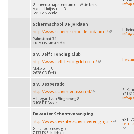
info@s
Gemeenschapscentrum de Witte Kerk
Agnes Huijnstraat 3
5913 AA Venlo
Schermschool De Jordaan
L. Rei
http://www.schermschooldejordaan.nl/
(link is
info@s
Palmstraat 34
external)
1015 HS Amsterdam
s.v. Delft Fencing Club
bestuu
http://www.delftfencingclub.com/
(link is external)
Mekelweg 8
2628 CD Delft
s.v. Desperado
Z. Ka
http://www.schermenassen.nl/
(link is external)
+3161
info@s
Hildegard van Bingenweg 8
9408 BT Assen
Deventer Schermvereniging
+3157
http://www.deventerschermvereniging.nl/
(link is
secret
(link
Ganzeboomsweg 5
external)
sends
7433 ES Schalkhaar