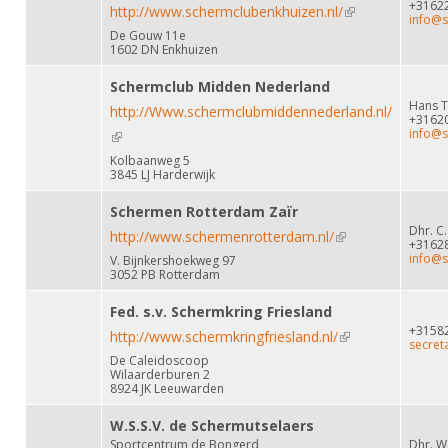
+3162
http://www.schermclubenkhuizen.nl/
(link is external)
info@s
De Gouw 11e
1602 DN Enkhuizen
Schermclub Midden Nederland
Hans T
http://Www.schermclubmiddennederland.nl/
+3162
info@
(link is external)
Kolbaanweg 5
3845 LJ Harderwijk
Schermen Rotterdam Zaïr
Dhr. C.
http://www.schermenrotterdam.nl/
(link is external)
+3162
info@s
V. Bijnkershoekweg 97
3052 PB Rotterdam
Fed. s.v. Schermkring Friesland
+3158
http://www.schermkringfriesland.nl/
(link is external)
secret
De Caleidoscoop
Wilaarderburen 2
8924 JK Leeuwarden
W.S.S.V. de Schermutselaers
Sportcentrum de Bongerd
Dhr. W.