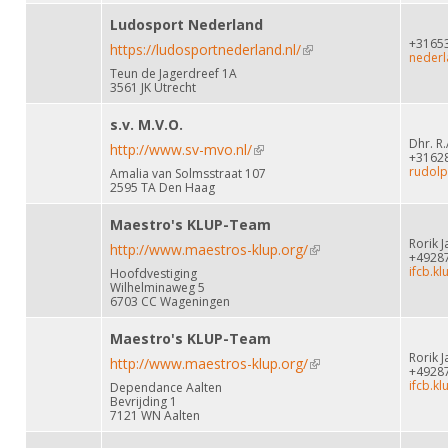
Ludosport Nederland
+3165
https://ludosportnederland.nl/
(link is external)
nederl
Teun de Jagerdreef 1A
3561 JK Utrecht
s.v. M.V.O.
Dhr. R.
http://www.sv-mvo.nl/
(link is external)
+3162
rudolp
Amalia van Solmsstraat 107
2595 TA Den Haag
Maestro's KLUP-Team
Rorik 
http://www.maestros-klup.org/
(link is external)
+4928
ifcb.k
Hoofdvestiging
Wilhelminaweg 5
6703 CC Wageningen
Maestro's KLUP-Team
Rorik 
http://www.maestros-klup.org/
(link is external)
+4928
ifcb.k
Dependance Aalten
Bevrijding 1
7121 WN Aalten