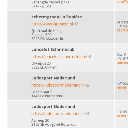
info@l
Verlengde Parkweg 47a
6717 GL Ede
schermgroep La Rapière
Secret
http://www.larapiere.nl/
(link is external)
+3162
secret
Sportzaal de Heeg
Roserije 500
6228 DN Maastricht
Lancelot Schermclub
Mw. C.
https://lancelot-schermclub.nl/
(link is external)
+3161
admin@
Olympus 25
6832 EL Arnhem
Ludosport Nederland
+3165
https://ludosportnederland.nl/
(link is external)
nederl
Loirestraat 7
1448 LA Purmerend
Ludosport Nederland
+3165
https://ludosportnederland.nl/
(link is external)
nederl
Aalreep 20
3192 SE Hoogvliet Rotterdam