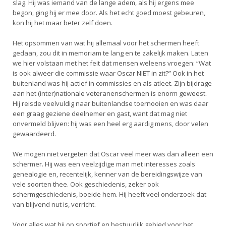
Alle Verenigingen
slag. Hij was iemand van de lange adem, als hij ergens mee
Opleidingen
begon, ging hij er mee door. Als het echt goed moest gebeuren,
Nieuws
kon hij het maar beter zelf doen.
Wedstrijdorganisatie
Tuchtzaken
Verenigingsondersteuning
Het opsommen van wat hij allemaal voor het schermen heeft
Nieuws
Archief
gedaan, zou dit in memoriam te lang en te zakelijk maken. Laten
Witte Vlekkenplan
Aanvragen van scheidsrechters
we hier volstaan met het feit dat mensen weleens vroegen: “Wat
is ook alweer die commissie waar Oscar NIET in zit?” Ook in het
Infotheek
Oprichting Vereniging
Scheidsrechterslijst
buitenland was hij actief in commissies en als atleet. Zijn bijdrage
Bibliotheek
Overschrijven leden
aan het (inter)nationale veteranenschermen is enorm geweest.
Import inschrijvingen uit Nahouw
Hij reisde veelvuldig naar buitenlandse toernooien en was daar
ALV
een graag geziene deelnemer en gast, want dat mag niet
Verwerk wedstrijduitslagen
onvermeld blijven: hij was een heel erg aardig mens, door velen
Touché
gewaardeerd.
NK organiseren
Promotie en logo
We mogen niet vergeten dat Oscar veel meer was dan alleen een
schermer. Hij was een veelzijdige man met interesses zoals
genealogie en, recentelijk, kenner van de bereidingswijze van
vele soorten thee. Ook geschiedenis, zeker ook
Geschiedenis van het schermen
schermgeschiedenis, boeide hem. Hij heeft veel onderzoek dat
van blijvend nut is, verricht.
Voor alles wat hij op sportief en bestuurlijk gebied voor het