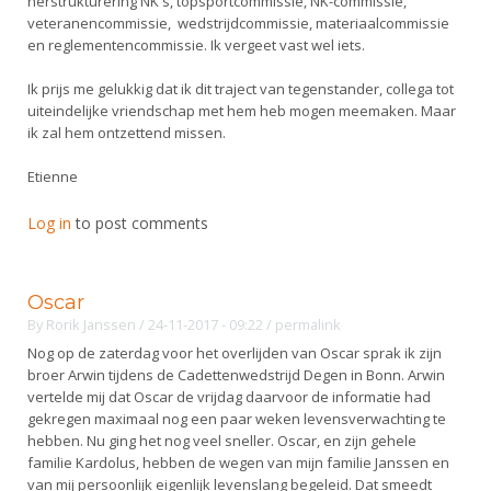
herstrukturering NK's, topsportcommissie, NK-commissie,
veteranencommissie, wedstrijdcommissie, materiaalcommissie
en reglementencommissie. Ik vergeet vast wel iets.
Ik prijs me gelukkig dat ik dit traject van tegenstander, collega tot
uiteindelijke vriendschap met hem heb mogen meemaken. Maar
ik zal hem ontzettend missen.
Etienne
Log in
to post comments
Oscar
By
Rorik Janssen
/ 24-11-2017 - 09:22
/
permalink
Nog op de zaterdag voor het overlijden van Oscar sprak ik zijn
broer Arwin tijdens de Cadettenwedstrijd Degen in Bonn. Arwin
vertelde mij dat Oscar de vrijdag daarvoor de informatie had
gekregen maximaal nog een paar weken levensverwachting te
hebben. Nu ging het nog veel sneller. Oscar, en zijn gehele
familie Kardolus, hebben de wegen van mijn familie Janssen en
van mij persoonlijk eigenlijk levenslang begeleid. Dat smeedt