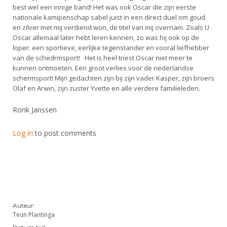
best wel een innige band! Het was ook Oscar die zijn eerste
nationale kamipenschap sabel juist in een direct duel om goud
en zilver met mij verdiend won, de titel van mij overnam. Zoals U
Oscar allemaal later hebt leren kennen, zo was hij ook op de
loper: een sportieve, eerlijke tegenstander en vooral liefhebber
van de schedrmsport! Het is heel triest Oscar niet meer te
kunnen ontmoeten. Een groot verlies voor de nederlandse
schermsport! Mijn gedachten zijn bij zijn vader Kasper, zijn broers
Olaf en Arwin, zijn zuster Yvette en alle verdere familieleden.
Rorik Janssen
Log in
to post comments
Auteur:
Teun Plantinga