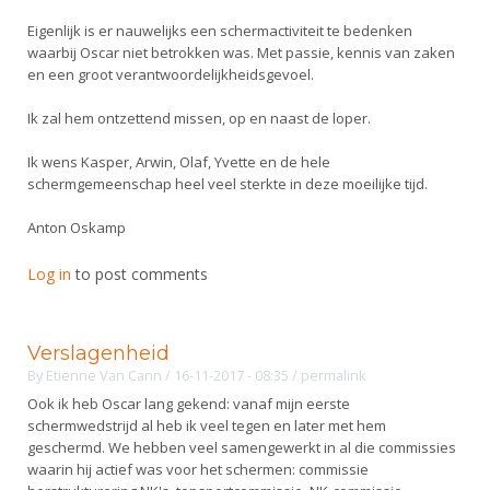
Eigenlijk is er nauwelijks een schermactiviteit te bedenken
waarbij Oscar niet betrokken was. Met passie, kennis van zaken
en een groot verantwoordelijkheidsgevoel.
Ik zal hem ontzettend missen, op en naast de loper.
Ik wens Kasper, Arwin, Olaf, Yvette en de hele
schermgemeenschap heel veel sterkte in deze moeilijke tijd.
Anton Oskamp
Log in
to post comments
Verslagenheid
By
Etienne Van Cann
/ 16-11-2017 - 08:35
/
permalink
Ook ik heb Oscar lang gekend: vanaf mijn eerste
schermwedstrijd al heb ik veel tegen en later met hem
geschermd. We hebben veel samengewerkt in al die commissies
waarin hij actief was voor het schermen: commissie