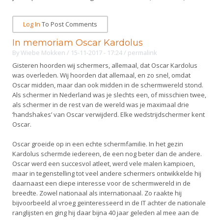
DBT
Nieuws
Website
Organisatie
NK organiseren
Ranglijsten
Brassardsysteem
FBT
Gebruiksvoorwaarden
Log In
To Post Comments
Bestuur
Inschrijven
SBT
Handleiding
In memoriam Oscar Kardolus
Voor coaches en leraren
Commissies
Reglementen
By
Wiebe Mokken
/ 15-11-2017 - 17:24
/
permalink
Talentontwikkeling
Historie
Nieuws
Ereleden
Gisteren hoorden wij schermers, allemaal, dat Oscar Kardolus
Materiaal
was overleden. Wij hoorden dat allemaal, en zo snel, omdat
Nationale opleidingen
Leden van Verdiensten
Atletencommissie
Oscar midden, maar dan ook midden in de schermwereld stond.
Schermpaspoort
Als schermer in Nederland was je slechts een, of misschien twee,
Internationale opleidingen
Vacatures
Rolstoelschermen
als schermer in de rest van de wereld was je maximaal drie
Internationale Titeltoernooien
Opleidingen
‘handshakes’ van Oscar verwijderd. Elke wedstrijdschermer kent
Oscar.
Bondsbureau
Internationale aanmeldingen
Wedstrijdkalender
Leraar
Contact
Oscar groeide op in een echte schermfamilie. In het gezin
KNAS Keurmerk
Kardolus schermde iedereen, de een nog beter dan de andere.
Voor scheidsrechters
Medewerkers
Oscar werd een succesvol atleet, werd vele malen kampioen,
NK's
maar in tegenstelling tot veel andere schermers ontwikkelde hij
Nieuws
Samenwerking
JPT
daarnaast een diepe interesse voor de schermwereld in de
breedte. Zowel nationaal als internationaal. Zo raakte hij
Scheidsrechterslijst
Formulieren
JEC
bijvoorbeeld al vroeg geïnteresseerd in de IT achter de nationale
Scheidsrechter Documentatie
ranglijsten en ging hij daar bijna 40 jaar geleden al mee aan de
Veteranenwedstrijden